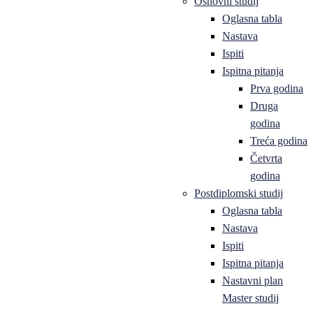
Osnovni studij
Oglasna tabla
Nastava
Ispiti
Ispitna pitanja
Prva godina
Druga
godina
Treća godina
Četvrta
godina
Postdiplomski studij
Oglasna tabla
Nastava
Ispiti
Ispitna pitanja
Nastavni plan
Master studij