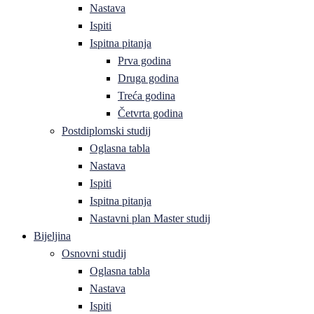
Nastava
Ispiti
Ispitna pitanja
Prva godina
Druga godina
Treća godina
Četvrta godina
Postdiplomski studij
Oglasna tabla
Nastava
Ispiti
Ispitna pitanja
Nastavni plan Master studij
Bijeljina
Osnovni studij
Oglasna tabla
Nastava
Ispiti