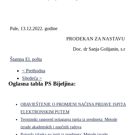
Pale, 13.12.2022. godine
PRODEKAN ZA NASTAVU
Doc. dr Sanja Golijanin, s.r
Štampa
El. pošta
< Prethodna
Sljedeća >
Oglasna tabla PS Bijeljina:
OBAVJEŠTENJE O PROMJENI NAČINA PRIJAVE ISPITA
ELEKTRONSKIM PUTEM
Terminski raspored polaganja ispita iz predmeta: Metode
izrade akademskih i naučnih radova
Potvrda izlaska na ispit iz predmeta: Metode izrade