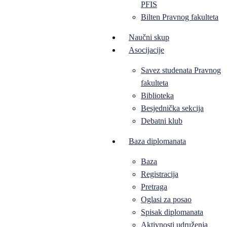
PFIS
Bilten Pravnog fakulteta
Naučni skup
Asocijacije
Savez studenata Pravnog
fakulteta
Biblioteka
Besjednička sekcija
Debatni klub
Baza diplomanata
Baza
Registracija
Pretraga
Oglasi za posao
Spisak diplomanata
Aktivnosti udruženja