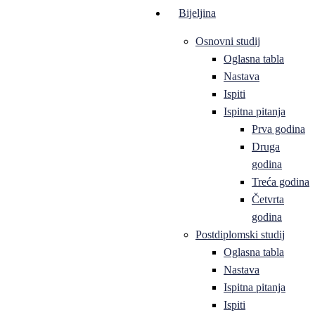
Bijeljina
Osnovni studij
Oglasna tabla
Nastava
Ispiti
Ispitna pitanja
Prva godina
Druga
godina
Treća godina
Četvrta
godina
Postdiplomski studij
Oglasna tabla
Nastava
Ispitna pitanja
Ispiti