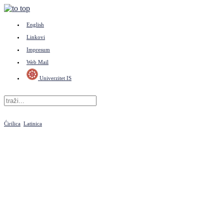
English
Linkovi
Impresum
Web Mail
Univerzitet IS
Ćirilica
Latinica