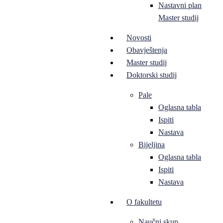
Nastavni plan
Master studij
Novosti
Obavještenja
Master studij
Doktorski studij
Pale
Oglasna tabla
Ispiti
Nastava
Bijeljina
Oglasna tabla
Ispiti
Nastava
O fakultetu
Naučni skup