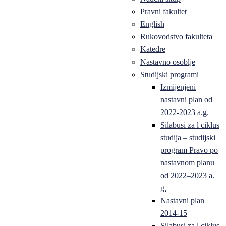
Pravni fakultet
English
Rukovodstvo fakulteta
Katedre
Nastavno osoblje
Studijski programi
Izmijenjeni
nastavni plan od
2022-2023 a.g.
Silabusi za l ciklus
studija – studijski
program Pravo po
nastavnom planu
od 2022–2023 a.
g.
Nastavni plan
2014-15
Silabusi za l ciklus