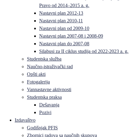
Pravo od 2014–2015 a. g.
Nastavni plan 2012-13
Nastavni plan 2010-11
Nastavni plan od 2009-10
Nastavni plan 2007-08 i 2008-09
Nastavni plan do 2007-08
Silabusi za II ciklus studija od 2022-2023 a. g.
Studentska služba
Naučno-istraživački rad
Opšti akti
Fotogalerija
Vannastavne aktivnosti
Studentska praksa
Dešavanja
Pozivi
Izdavaštvo
Godišnjak PFIS
Zbornici radova sa naučnih skupova