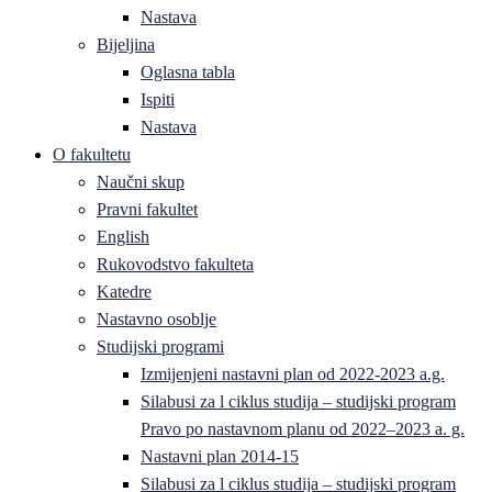
Nastava
Bijeljina
Oglasna tabla
Ispiti
Nastava
O fakultetu
Naučni skup
Pravni fakultet
English
Rukovodstvo fakulteta
Katedre
Nastavno osoblje
Studijski programi
Izmijenjeni nastavni plan od 2022-2023 a.g.
Silabusi za l ciklus studija – studijski program
Pravo po nastavnom planu od 2022–2023 a. g.
Nastavni plan 2014-15
Silabusi za l ciklus studija – studijski program