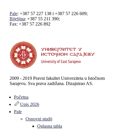
Pale
: +387 57 227 138 i +387 57 226 609;
Bijeljina
: +387 55 211 390;
Fax: +387 57 226 892
2009 - 2019 Pravni fakultet Univerziteta u Istočnom
Sarajevu. Sva prava zadržana. Dizajnirao AS.
Početna
Upis 2026
Pale
Osnovni studij
Oglasna tabla