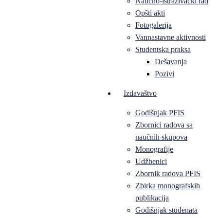
Naučno-istraživački rad
Opšti akti
Fotogalerija
Vannastavne aktivnosti
Studentska praksa
Dešavanja
Pozivi
Izdavaštvo
Godišnjak PFIS
Zbornici radova sa
naučnih skupova
Monografije
Udžbenici
Zbornik radova PFIS
Zbirka monografskih
publikacija
Godišnjak studenata