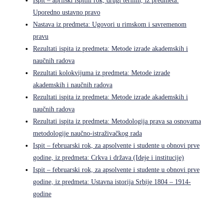
Ispit – aprilski ispitni rok, drugi termin, iz predmeta:
Uporedno ustavno pravo
Nastava iz predmeta: Ugovori u rimskom i savremenom
pravu
Rezultati ispita iz predmeta: Metode izrade akademskih i
naučnih radova
Rezultati kolokvijuma iz predmeta: Metode izrade
akademskih i naučnih radova
Rezultati ispita iz predmeta: Metode izrade akademskih i
naučnih radova
Rezultati ispita iz predmeta: Metodologija prava sa osnovama
metodologije naučno-istraživačkog rada
Ispit – februarski rok, za apsolvente i studente u obnovi prve
godine, iz predmeta: Crkva i država (Ideje i institucije)
Ispit – februarski rok, za apsolvente i studente u obnovi prve
godine, iz predmeta: Ustavna istorija Srbije 1804 – 1914-
godine