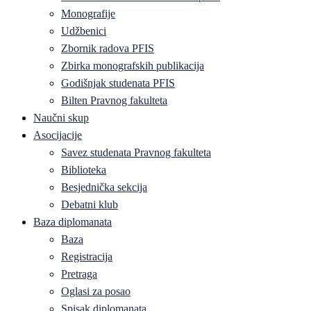
Monografije
Udžbenici
Zbornik radova PFIS
Zbirka monografskih publikacija
Godišnjak studenata PFIS
Bilten Pravnog fakulteta
Naučni skup
Asocijacije
Savez studenata Pravnog fakulteta
Biblioteka
Besjednička sekcija
Debatni klub
Baza diplomanata
Baza
Registracija
Pretraga
Oglasi za posao
Spisak diplomanata