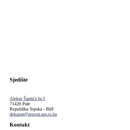
Pravni fakultet Univerziteta u Istočnom Sarajevu
Sjedište
Alekse Šantića br.3
71420 Pale
Republika Srpska - BiH
dekanat@pravni.ues.rs.ba
Kontakt