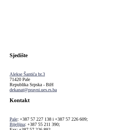
Pravni fakultet Univerziteta u Istočnom Sarajevu
Sjedište
Alekse Šantića br.3
71420 Pale
Republika Srpska - BiH
dekanat@pravni.ues.rs.ba
Kontakt
Pale
: +387 57 227 138 i +387 57 226 609;
Bijeljina
: +387 55 211 390;
Fax: +387 57 226 892