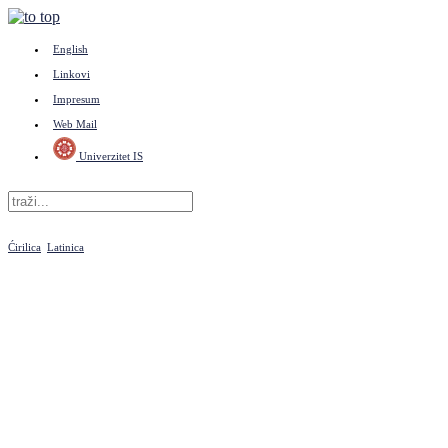
English
Linkovi
Impresum
Web Mail
Univerzitet IS
Ćirilica
Latinica