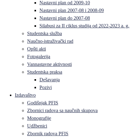
Nastavni plan od 2009-10
Nastavni plan 2007-08 i 2008-09
Nastavni plan do 2007-08
Silabusi za II ciklus studija od 2022-2023 a. g.
Studentska služba
Naučno-istraživački rad
Opšti akti
Fotogalerija
Vannastavne aktivnosti
Studentska praksa
Dešavanja
Pozivi
Izdavaštvo
Godišnjak PFIS
Zbornici radova sa naučnih skupova
Monografije
Udžbenici
Zbornik radova PFIS