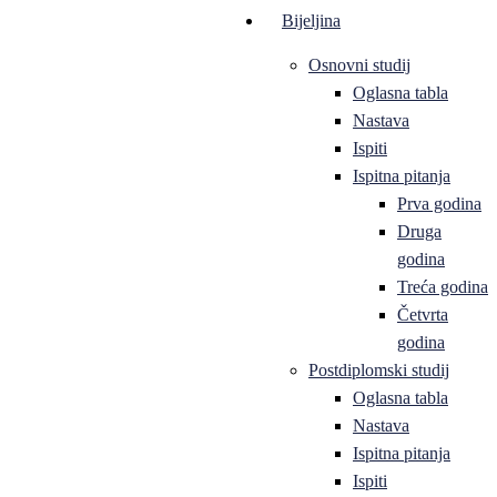
Bijeljina
Osnovni studij
Oglasna tabla
Nastava
Ispiti
Ispitna pitanja
Prva godina
Druga
godina
Treća godina
Četvrta
godina
Postdiplomski studij
Oglasna tabla
Nastava
Ispitna pitanja
Ispiti