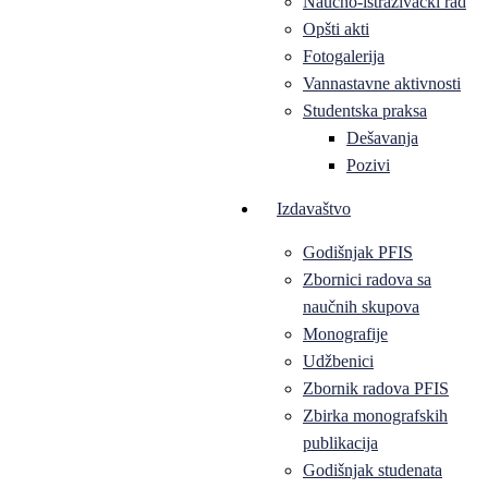
Naučno-istraživački rad
Opšti akti
Fotogalerija
Vannastavne aktivnosti
Studentska praksa
Dešavanja
Pozivi
Izdavaštvo
Godišnjak PFIS
Zbornici radova sa
naučnih skupova
Monografije
Udžbenici
Zbornik radova PFIS
Zbirka monografskih
publikacija
Godišnjak studenata