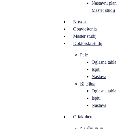
Nastavni plan
Master studij
Novosti
Obavještenja
Master studij
Doktorski studij
Pale
Oglasna tabla
Ispiti
Nastava
Bijeljina
Oglasna tabla
Ispiti
Nastava
O fakultetu
Naučni skup