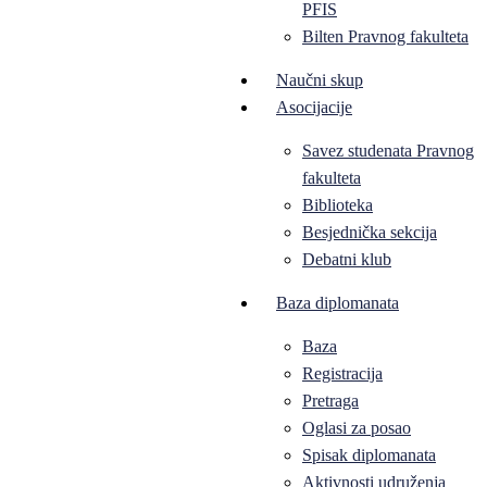
PFIS
Bilten Pravnog fakulteta
Naučni skup
Asocijacije
Savez studenata Pravnog
fakulteta
Biblioteka
Besjednička sekcija
Debatni klub
Baza diplomanata
Baza
Registracija
Pretraga
Oglasi za posao
Spisak diplomanata
Aktivnosti udruženja