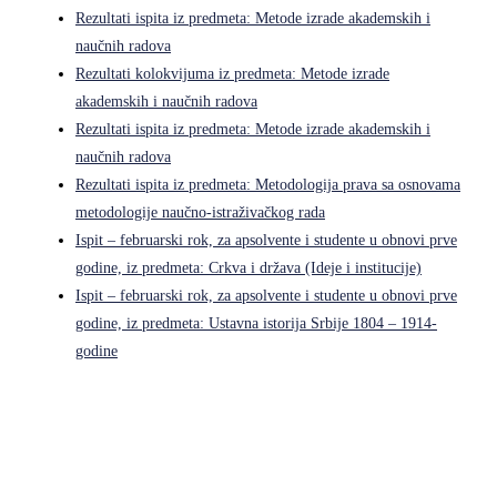
Rezultati ispita iz predmeta: Metode izrade akademskih i
naučnih radova
Rezultati kolokvijuma iz predmeta: Metode izrade
akademskih i naučnih radova
Rezultati ispita iz predmeta: Metode izrade akademskih i
naučnih radova
Rezultati ispita iz predmeta: Metodologija prava sa osnovama
metodologije naučno-istraživačkog rada
Ispit – februarski rok, za apsolvente i studente u obnovi prve
godine, iz predmeta: Crkva i država (Ideje i institucije)
Ispit – februarski rok, za apsolvente i studente u obnovi prve
godine, iz predmeta: Ustavna istorija Srbije 1804 – 1914-
godine