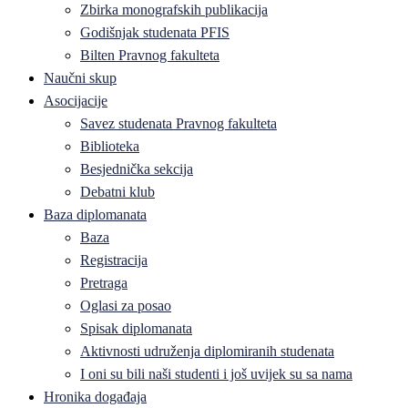
Zbirka monografskih publikacija
Godišnjak studenata PFIS
Bilten Pravnog fakulteta
Naučni skup
Asocijacije
Savez studenata Pravnog fakulteta
Biblioteka
Besjednička sekcija
Debatni klub
Baza diplomanata
Baza
Registracija
Pretraga
Oglasi za posao
Spisak diplomanata
Aktivnosti udruženja diplomiranih studenata
I oni su bili naši studenti i još uvijek su sa nama
Hronika događaja