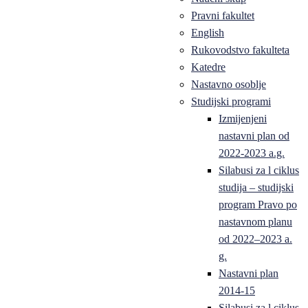
Pravni fakultet
English
Rukovodstvo fakulteta
Katedre
Nastavno osoblje
Studijski programi
Izmijenjeni
nastavni plan od
2022-2023 a.g.
Silabusi za l ciklus
studija – studijski
program Pravo po
nastavnom planu
od 2022–2023 a.
g.
Nastavni plan
2014-15
Silabusi za l ciklus