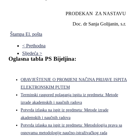
PRODEKAN ZA NASTAVU
Doc. dr Sanja Golijanin, s.r.
Štampa
El. pošta
< Prethodna
Sljedeća >
Oglasna tabla PS Bijeljina:
OBAVJEŠTENJE O PROMJENI NAČINA PRIJAVE ISPITA
ELEKTRONSKIM PUTEM
Terminski raspored polaganja ispita iz predmeta: Metode
izrade akademskih i naučnih radova
Potvrda izlaska na ispit iz predmeta: Metode izrade
akademskih i naučnih radova
Potvrda izlaska na ispit iz predmeta: Metodologija prava sa
osnovama metodologije naučno-istraživačkog rada