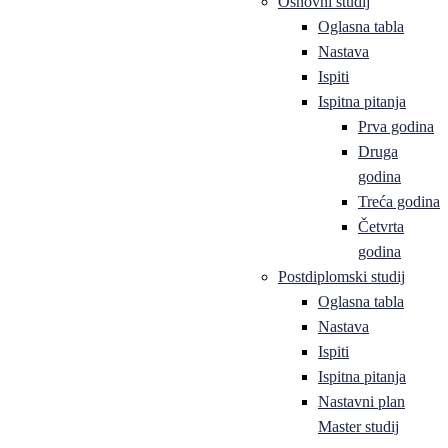
Osnovni studij
Oglasna tabla
Nastava
Ispiti
Ispitna pitanja
Prva godina
Druga
godina
Treća godina
Četvrta
godina
Postdiplomski studij
Oglasna tabla
Nastava
Ispiti
Ispitna pitanja
Nastavni plan
Master studij