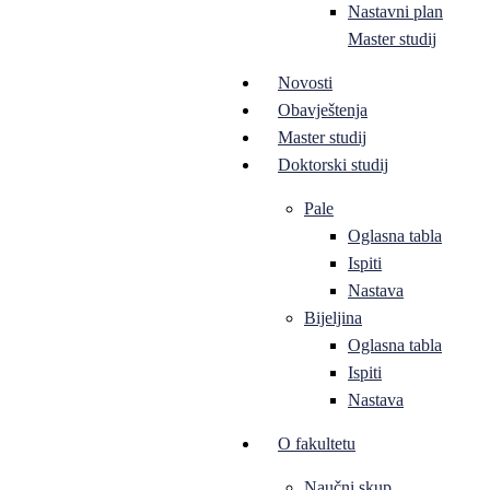
Nastavni plan
Master studij
Novosti
Obavještenja
Master studij
Doktorski studij
Pale
Oglasna tabla
Ispiti
Nastava
Bijeljina
Oglasna tabla
Ispiti
Nastava
O fakultetu
Naučni skup