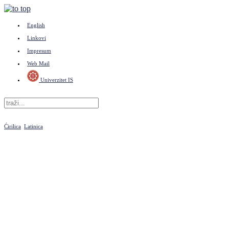
English
Linkovi
Impresum
Web Mail
Univerzitet IS
Ćirilica
Latinica