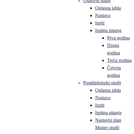
Osnovni studij
Oglasna tabla
Nastava
Ispiti
Ispitna pitanja
Prva godina
Druga
godina
Treća godina
Četvrta
godina
Postdiplomski studij
Oglasna tabla
Nastava
Ispiti
Ispitna pitanja
Nastavni plan
Master studij