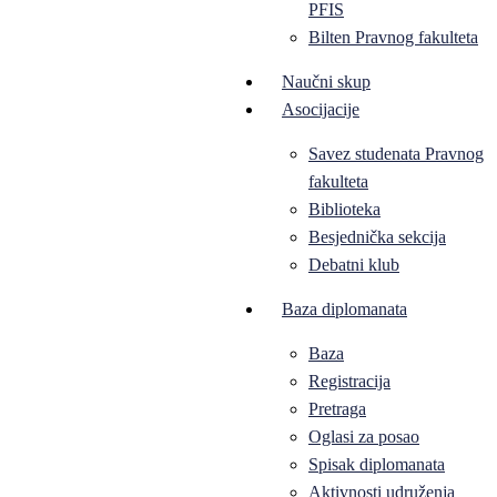
PFIS
Bilten Pravnog fakulteta
Naučni skup
Asocijacije
Savez studenata Pravnog
fakulteta
Biblioteka
Besjednička sekcija
Debatni klub
Baza diplomanata
Baza
Registracija
Pretraga
Oglasi za posao
Spisak diplomanata
Aktivnosti udruženja