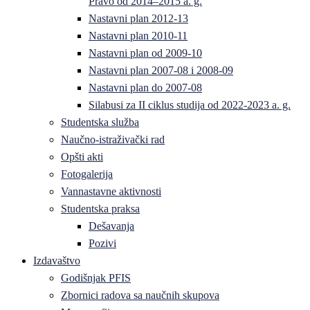
Pravo od 2014–2015 a. g.
Nastavni plan 2012-13
Nastavni plan 2010-11
Nastavni plan od 2009-10
Nastavni plan 2007-08 i 2008-09
Nastavni plan do 2007-08
Silabusi za II ciklus studija od 2022-2023 a. g.
Studentska služba
Naučno-istraživački rad
Opšti akti
Fotogalerija
Vannastavne aktivnosti
Studentska praksa
Dešavanja
Pozivi
Izdavaštvo
Godišnjak PFIS
Zbornici radova sa naučnih skupova