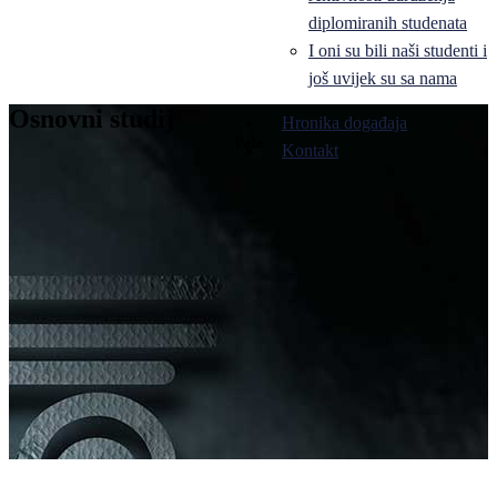
diplomiranih studenata
I oni su bili naši studenti i
još uvijek su sa nama
Osnovni studij
Hronika događaja
Pale
Kontakt