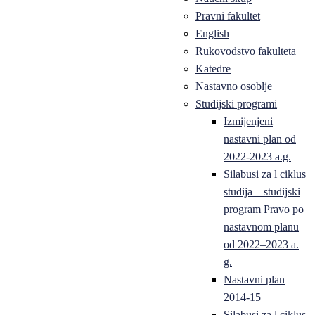
Pravni fakultet
English
Rukovodstvo fakulteta
Katedre
Nastavno osoblje
Studijski programi
Izmijenjeni
nastavni plan od
2022-2023 a.g.
Silabusi za l ciklus
studija – studijski
program Pravo po
nastavnom planu
od 2022–2023 a.
g.
Nastavni plan
2014-15
Silabusi za l ciklus