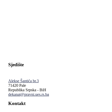
Pravni fakultet Univerziteta u Istočnom Sarajevu
Sjedište
Alekse Šantića br.3
71420 Pale
Republika Srpska - BiH
dekanat@pravni.ues.rs.ba
Kontakt