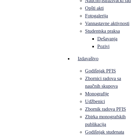
Naučno-istraživački rad
Opšti akti
Fotogalerija
Vannastavne aktivnosti
Studentska praksa
Dešavanja
Pozivi
Izdavaštvo
Godišnjak PFIS
Zbornici radova sa
naučnih skupova
Monografije
Udžbenici
Zbornik radova PFIS
Zbirka monografskih
publikacija
Godišnjak studenata