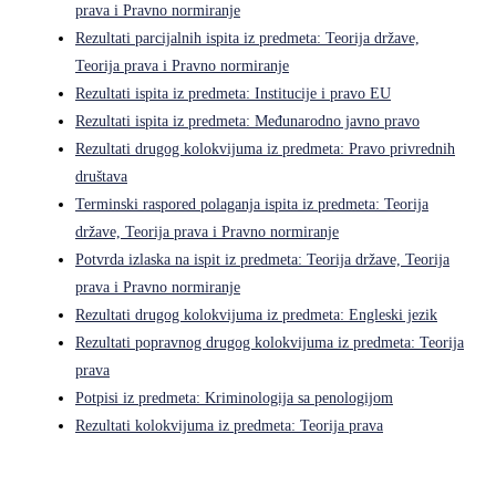
prava i Pravno normiranje
Rezultati parcijalnih ispita iz predmeta: Teorija države,
Teorija prava i Pravno normiranje
Rezultati ispita iz predmeta: Institucije i pravo EU
Rezultati ispita iz predmeta: Međunarodno javno pravo
Rezultati drugog kolokvijuma iz predmeta: Pravo privrednih
društava
Terminski raspored polaganja ispita iz predmeta: Teorija
države, Teorija prava i Pravno normiranje
Potvrda izlaska na ispit iz predmeta: Teorija države, Teorija
prava i Pravno normiranje
Rezultati drugog kolokvijuma iz predmeta: Engleski jezik
Rezultati popravnog drugog kolokvijuma iz predmeta: Teorija
prava
Potpisi iz predmeta: Kriminologija sa penologijom
Rezultati kolokvijuma iz predmeta: Teorija prava