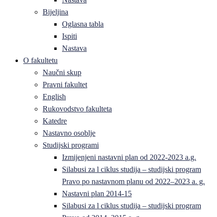
Bijeljina
Oglasna tabla
Ispiti
Nastava
O fakultetu
Naučni skup
Pravni fakultet
English
Rukovodstvo fakulteta
Katedre
Nastavno osoblje
Studijski programi
Izmijenjeni nastavni plan od 2022-2023 a.g.
Silabusi za l ciklus studija – studijski program
Pravo po nastavnom planu od 2022–2023 a. g.
Nastavni plan 2014-15
Silabusi za l ciklus studija – studijski program