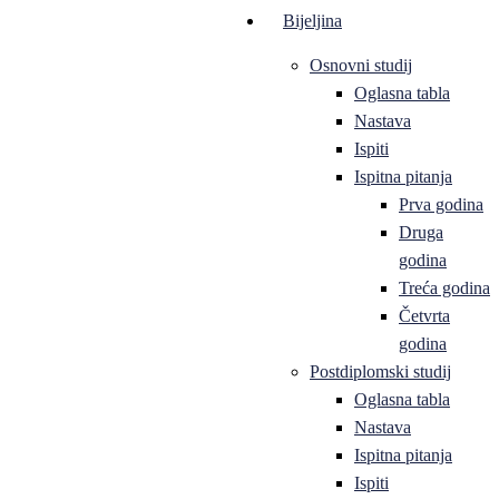
Bijeljina
Osnovni studij
Oglasna tabla
Nastava
Ispiti
Ispitna pitanja
Prva godina
Druga
godina
Treća godina
Četvrta
godina
Postdiplomski studij
Oglasna tabla
Nastava
Ispitna pitanja
Ispiti