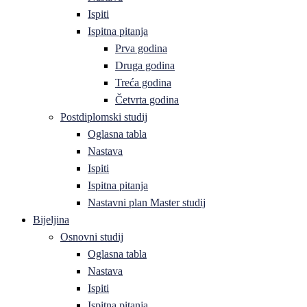
Ispiti
Ispitna pitanja
Prva godina
Druga godina
Treća godina
Četvrta godina
Postdiplomski studij
Oglasna tabla
Nastava
Ispiti
Ispitna pitanja
Nastavni plan Master studij
Bijeljina
Osnovni studij
Oglasna tabla
Nastava
Ispiti
Ispitna pitanja