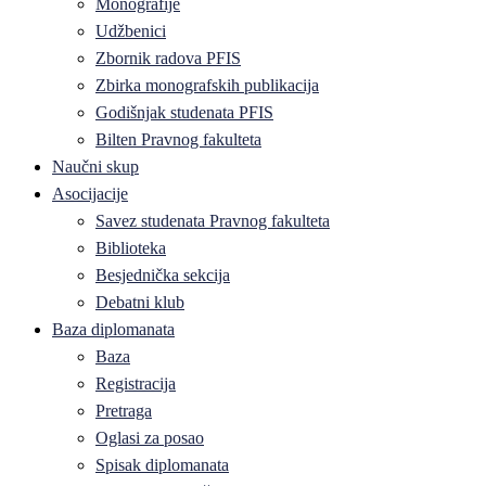
Monografije
Udžbenici
Zbornik radova PFIS
Zbirka monografskih publikacija
Godišnjak studenata PFIS
Bilten Pravnog fakulteta
Naučni skup
Asocijacije
Savez studenata Pravnog fakulteta
Biblioteka
Besjednička sekcija
Debatni klub
Baza diplomanata
Baza
Registracija
Pretraga
Oglasi za posao
Spisak diplomanata