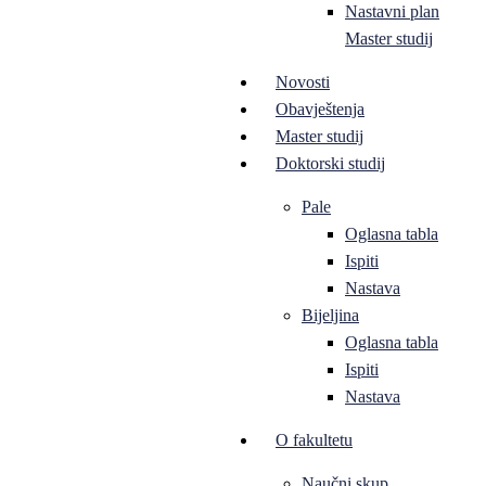
Nastavni plan
Master studij
Novosti
Obavještenja
Master studij
Doktorski studij
Pale
Oglasna tabla
Ispiti
Nastava
Bijeljina
Oglasna tabla
Ispiti
Nastava
O fakultetu
Naučni skup