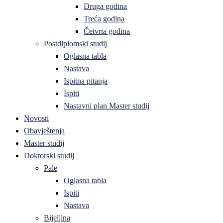
Druga godina
Treća godina
Četvrta godina
Postdiplomski studij
Oglasna tabla
Nastava
Ispitna pitanja
Ispiti
Nastavni plan Master studij
Novosti
Obavještenja
Master studij
Doktorski studij
Pale
Oglasna tabla
Ispiti
Nastava
Bijeljina