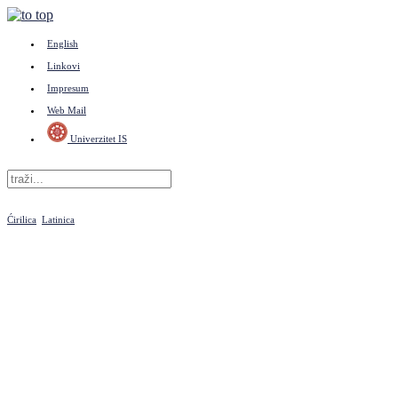
English
Linkovi
Impresum
Web Mail
Univerzitet IS
Ćirilica
Latinica