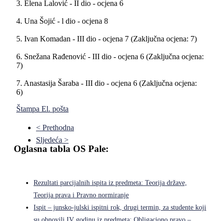
3. Elena Lalović - II dio - ocjena 6
4. Una Šojić - l dio - ocjena 8
5. Ivan Komadan - III dio - ocjena 7 (Zaključna ocjena: 7)
6. Snežana Rađenović - III dio - ocjena 6 (Zaključna ocjena:
7)
7. Anastasija Šaraba - III dio - ocjena 6 (Zaključna ocjena:
6)
Štampa
El. pošta
< Prethodna
Sljedeća >
Oglasna tabla OS Pale:
Rezultati parcijalnih ispita iz predmeta: Teorija države,
Teorija prava i Pravno normiranje
Ispit – junsko-julski ispitni rok, drugi termin, za studente koji
su obnovili IV godinu iz predmeta: Obligaciono pravo –