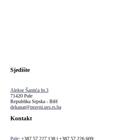
Pravni fakultet Univerziteta u Istočnom Sarajevu
Sjedište
Alekse Šantića br.3
71420 Pale
Republika Srpska - BiH
dekanat@pravni.ues.rs.ba
Kontakt
Pale
: +387 57 227 138 i +387 57 226 609;