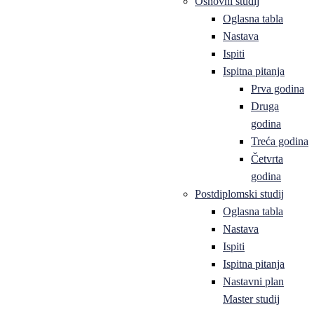
Osnovni studij
Oglasna tabla
Nastava
Ispiti
Ispitna pitanja
Prva godina
Druga
godina
Treća godina
Četvrta
godina
Postdiplomski studij
Oglasna tabla
Nastava
Ispiti
Ispitna pitanja
Nastavni plan
Master studij