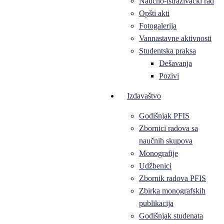
Naučno-istraživački rad
Opšti akti
Fotogalerija
Vannastavne aktivnosti
Studentska praksa
Dešavanja
Pozivi
Izdavaštvo
Godišnjak PFIS
Zbornici radova sa
naučnih skupova
Monografije
Udžbenici
Zbornik radova PFIS
Zbirka monografskih
publikacija
Godišnjak studenata