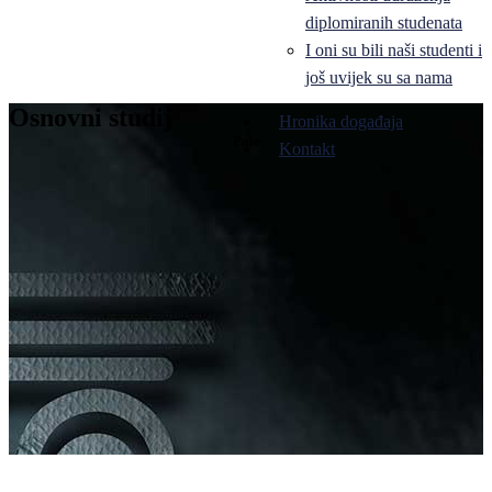
diplomiranih studenata
I oni su bili naši studenti i
još uvijek su sa nama
Osnovni studij
Hronika događaja
Pale
Kontakt