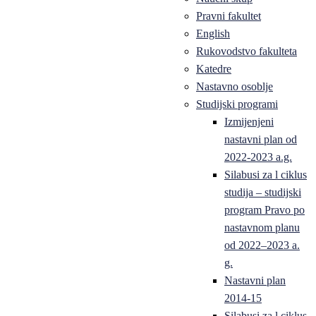
Pravni fakultet
English
Rukovodstvo fakulteta
Katedre
Nastavno osoblje
Studijski programi
Izmijenjeni
nastavni plan od
2022-2023 a.g.
Silabusi za l ciklus
studija – studijski
program Pravo po
nastavnom planu
od 2022–2023 a.
g.
Nastavni plan
2014-15
Silabusi za l ciklus