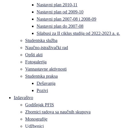
Nastavni plan 2010-11
Nastavni plan od 2009-10
Nastavni plan 2007-08 i 2008-09
Nastavni plan do 2007-08
Silabusi za II ciklus studija od 2022-2023 a. g.
Studentska služba
Naučno-istraživački rad
Opšti akti
Fotogalerija
Vannastavne aktivnosti
Studentska praksa
Dešavanja
Pozivi
Izdavaštvo
Godišnjak PFIS
Zbornici radova sa naučnih skupova
Monografije
Udžbenici