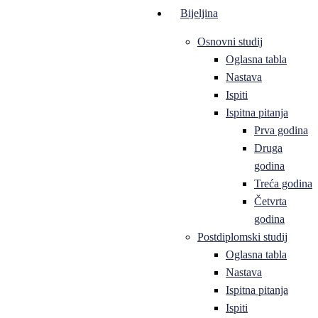
Bijeljina
Osnovni studij
Oglasna tabla
Nastava
Ispiti
Ispitna pitanja
Prva godina
Druga
godina
Treća godina
Četvrta
godina
Postdiplomski studij
Oglasna tabla
Nastava
Ispitna pitanja
Ispiti