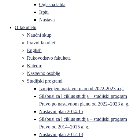
Oglasna tabla
Ispiti
Nastava
O fakultetu
Naučni skup
Pravni fakultet
English
Rukovodstvo fakulteta
Katedre
Nastavno osoblje
Studijski programi
Izmijenjeni nastavni plan od 2022-2023 a.g.
Silabusi za l ciklus studija – studijski program
Pravo po nastavnom planu od 2022–2023 a. g.
Nastavni plan 2014-15
Silabusi za l ciklus studija – studijski program
Pravo od 2014–2015 a. g.
Nastavni plan 2012-13