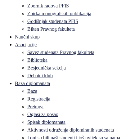
Zbornik radova PFIS
Zbirka monografskih publikacija
Godišnjak studenata PFIS
Bilten Pravnog fakulteta
Naučni skup
Asocijacije
Savez studenata Pravnog fakulteta
Biblioteka
Besjednička sekcija
Debatni klub
Baza diplomanata
Baza
Registracija
Pretraga
Oglasi za posao
Spisak diplomanata
Aktivnosti udruženja diplomiranih studenata
I oni su bili naši studenti i još uvijek su sa nama