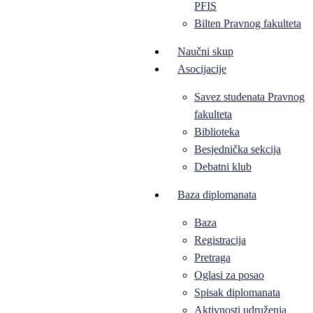
PFIS
Bilten Pravnog fakulteta
Naučni skup
Asocijacije
Savez studenata Pravnog
fakulteta
Biblioteka
Besjednička sekcija
Debatni klub
Baza diplomanata
Baza
Registracija
Pretraga
Oglasi za posao
Spisak diplomanata
Aktivnosti udruženja