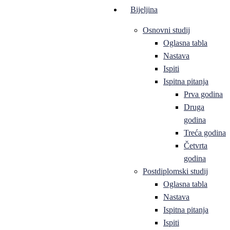
Bijeljina
Osnovni studij
Oglasna tabla
Nastava
Ispiti
Ispitna pitanja
Prva godina
Druga
godina
Treća godina
Četvrta
godina
Postdiplomski studij
Oglasna tabla
Nastava
Ispitna pitanja
Ispiti