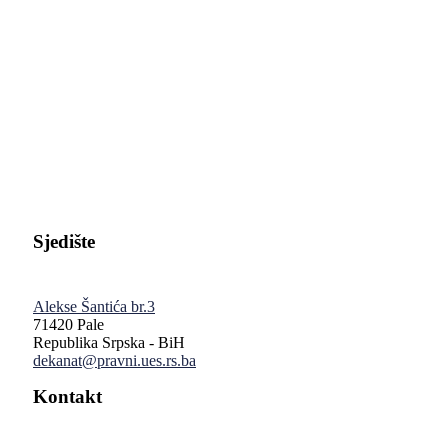
Pravni fakultet Univerziteta u Istočnom Sarajevu
Sjedište
Alekse Šantića br.3
71420 Pale
Republika Srpska - BiH
dekanat@pravni.ues.rs.ba
Kontakt