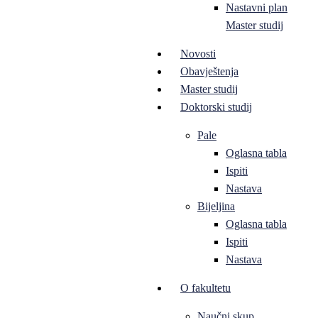
Nastavni plan
Master studij
Novosti
Obavještenja
Master studij
Doktorski studij
Pale
Oglasna tabla
Ispiti
Nastava
Bijeljina
Oglasna tabla
Ispiti
Nastava
O fakultetu
Naučni skup