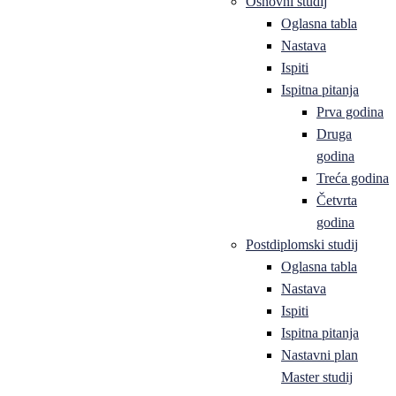
Osnovni studij
Oglasna tabla
Nastava
Ispiti
Ispitna pitanja
Prva godina
Druga
godina
Treća godina
Četvrta
godina
Postdiplomski studij
Oglasna tabla
Nastava
Ispiti
Ispitna pitanja
Nastavni plan
Master studij