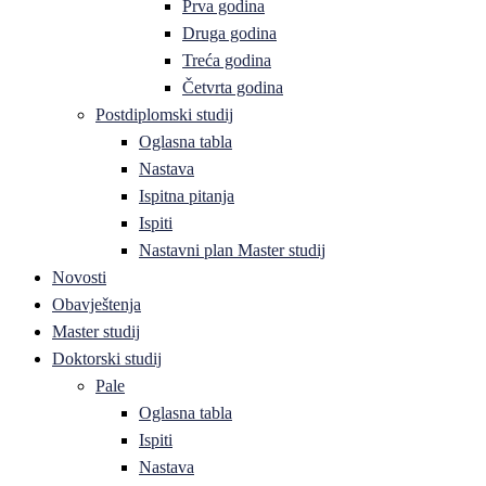
Prva godina
Druga godina
Treća godina
Četvrta godina
Postdiplomski studij
Oglasna tabla
Nastava
Ispitna pitanja
Ispiti
Nastavni plan Master studij
Novosti
Obavještenja
Master studij
Doktorski studij
Pale
Oglasna tabla
Ispiti
Nastava