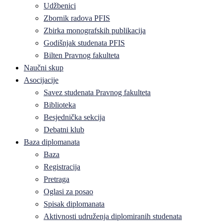
Udžbenici
Zbornik radova PFIS
Zbirka monografskih publikacija
Godišnjak studenata PFIS
Bilten Pravnog fakulteta
Naučni skup
Asocijacije
Savez studenata Pravnog fakulteta
Biblioteka
Besjednička sekcija
Debatni klub
Baza diplomanata
Baza
Registracija
Pretraga
Oglasi za posao
Spisak diplomanata
Aktivnosti udruženja diplomiranih studenata