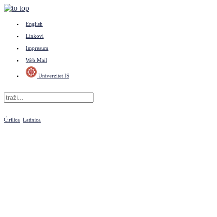
English
Linkovi
Impresum
Web Mail
Univerzitet IS
Ćirilica
Latinica