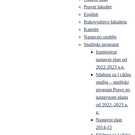
Pravni fakultet
English
Rukovodstvo fakulteta
Katedre
Nastavno osoblje
Studijski programi
Izmijenjeni
nastavni plan od
2022-2023 a.g.
Silabusi za l ciklus
studija – studijski
program Pravo po
nastavnom planu
od 2022–2023 a.
g.
Nastavni plan
2014-15
Silabusi za l ciklus