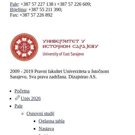
Pale
: +387 57 227 138 i +387 57 226 609;
Bijeljina
: +387 55 211 390;
Fax: +387 57 226 892
2009 - 2019 Pravni fakultet Univerziteta u Istočnom
Sarajevu. Sva prava zadržana. Dizajnirao AS.
Početna
Upis 2026
Pale
Osnovni studij
Oglasna tabla
Nastava