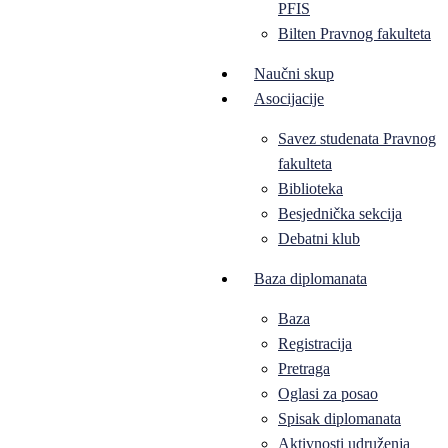
PFIS
Bilten Pravnog fakulteta
Naučni skup
Asocijacije
Savez studenata Pravnog
fakulteta
Biblioteka
Besjednička sekcija
Debatni klub
Baza diplomanata
Baza
Registracija
Pretraga
Oglasi za posao
Spisak diplomanata
Aktivnosti udruženja