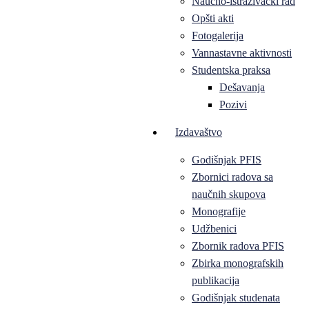
Naučno-istraživački rad
Opšti akti
Fotogalerija
Vannastavne aktivnosti
Studentska praksa
Dešavanja
Pozivi
Izdavaštvo
Godišnjak PFIS
Zbornici radova sa
naučnih skupova
Monografije
Udžbenici
Zbornik radova PFIS
Zbirka monografskih
publikacija
Godišnjak studenata