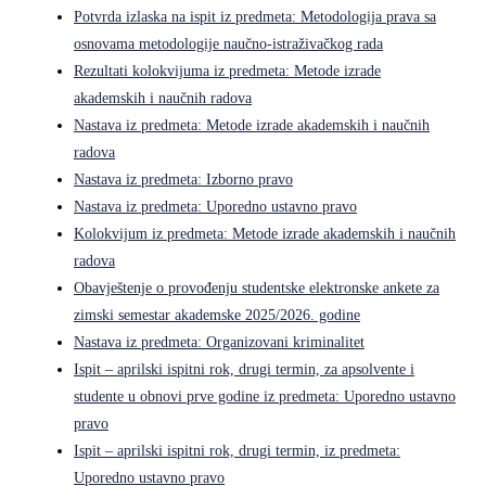
Potvrda izlaska na ispit iz predmeta: Metodologija prava sa
osnovama metodologije naučno-istraživačkog rada
Rezultati kolokvijuma iz predmeta: Metode izrade
akademskih i naučnih radova
Nastava iz predmeta: Metode izrade akademskih i naučnih
radova
Nastava iz predmeta: Izborno pravo
Nastava iz predmeta: Uporedno ustavno pravo
Kolokvijum iz predmeta: Metode izrade akademskih i naučnih
radova
Obavještenje o provođenju studentske elektronske ankete za
zimski semestar akademske 2025/2026. godine
Nastava iz predmeta: Organizovani kriminalitet
Ispit – aprilski ispitni rok, drugi termin, za apsolvente i
studente u obnovi prve godine iz predmeta: Uporedno ustavno
pravo
Ispit – aprilski ispitni rok, drugi termin, iz predmeta:
Uporedno ustavno pravo