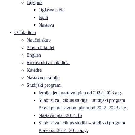
Bijeljina
Oglasna tabla
Ispiti
Nastava
O fakultetu
Naučni skup
Pravni fakultet
English
Rukovodstvo fakulteta
Katedre
Nastavno osoblje
Studijski programi
Izmijenjeni nastavni plan od 2022-2023 a.g.
Silabusi za l ciklus studija – studijski program
Pravo po nastavnom planu od 2022–2023 a. g.
Nastavni plan 2014-15
Silabusi za l ciklus studija – studijski program
Pravo od 2014–2015 a. g.