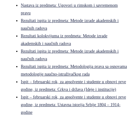
Nastava iz predmeta: Ugovori u rimskom i savremenom
pravu
Rezultati ispita iz predmeta: Metode izrade akademskih i
naučnih radova
Rezultati kolokvijuma iz predmeta: Metode izrade
akademskih i naučnih radova
Rezultati ispita iz predmeta: Metode izrade akademskih i
naučnih radova
Rezultati ispita iz predmeta: Metodologija prava sa osnovama
metodologije naučno-istraživačkog rada
Ispit – februarski rok, za apsolvente i studente u obnovi prve
godine, iz predmeta: Crkva i država (Ideje i institucije)
Ispit – februarski rok, za apsolvente i studente u obnovi prve
godine, iz predmeta: Ustavna istorija Srbije 1804 – 1914-
godine