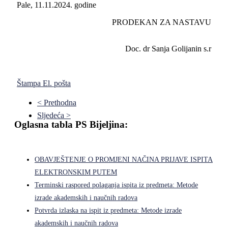
Pale, 11.11.2024. godine
PRODEKAN ZA NASTAVU
Doc. dr Sanja Golijanin s.r
Štampa
El. pošta
< Prethodna
Sljedeća >
Oglasna tabla PS Bijeljina:
OBAVJEŠTENJE O PROMJENI NAČINA PRIJAVE ISPITA
ELEKTRONSKIM PUTEM
Terminski raspored polaganja ispita iz predmeta: Metode
izrade akademskih i naučnih radova
Potvrda izlaska na ispit iz predmeta: Metode izrade
akademskih i naučnih radova