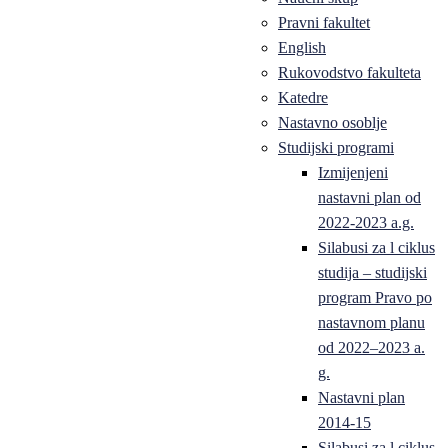
Pravni fakultet
English
Rukovodstvo fakulteta
Katedre
Nastavno osoblje
Studijski programi
Izmijenjeni
nastavni plan od
2022-2023 a.g.
Silabusi za l ciklus
studija – studijski
program Pravo po
nastavnom planu
od 2022–2023 a.
g.
Nastavni plan
2014-15
Silabusi za l ciklus