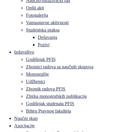
Naučno-istraživački rad
Opšti akti
Fotogalerija
Vannastavne aktivnosti
Studentska praksa
Dešavanja
Pozivi
Izdavaštvo
Godišnjak PFIS
Zbornici radova sa naučnih skupova
Monografije
Udžbenici
Zbornik radova PFIS
Zbirka monografskih publikacija
Godišnjak studenata PFIS
Bilten Pravnog fakulteta
Naučni skup
Asocijacije