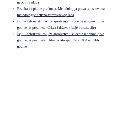
naučnih radova
Rezultati ispita iz predmeta: Metodologija prava sa osnovama
metodologije naučno-istraživačkog rada
Ispit – februarski rok, za apsolvente i studente u obnovi prve
godine, iz predmeta: Crkva i država (Ideje i institucije)
Ispit – februarski rok, za apsolvente i studente u obnovi prve
godine, iz predmeta: Ustavna istorija Srbije 1804 – 1914-
godine
Pravni fakultet Univerziteta u Istočnom Sarajevu