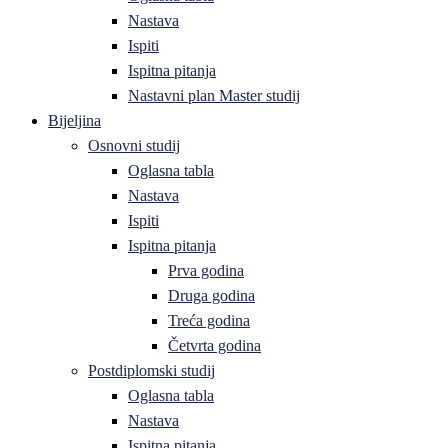
Nastava
Ispiti
Ispitna pitanja
Nastavni plan Master studij
Bijeljina
Osnovni studij
Oglasna tabla
Nastava
Ispiti
Ispitna pitanja
Prva godina
Druga godina
Treća godina
Četvrta godina
Postdiplomski studij
Oglasna tabla
Nastava
Ispitna pitanja