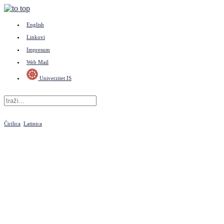
English
Linkovi
Impresum
Web Mail
Univerzitet IS
Ćirilica
Latinica