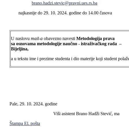
brano.hadzi.stevic@pravni.ues.rs.ba
najkasnije do 29. 10. 2024. godine do 14.00 časova
U naslovu
mail-a
obavezno navesti
Metodologija prava
sa osnovama metodologije naučno - istraživačkog rada
–
Bijeljina,
a u tekstu ime i prezime studenta i dio materije koji student polaž
Pale, 29. 10. 2024. godine
Viši asistent Brano Hadži Stević, ma
Štampa
El. pošta