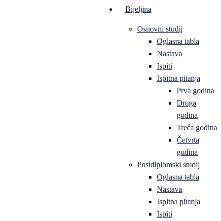
Bijeljina
Osnovni studij
Oglasna tabla
Nastava
Ispiti
Ispitna pitanja
Prva godina
Druga
godina
Treća godina
Četvrta
godina
Postdiplomski studij
Oglasna tabla
Nastava
Ispitna pitanja
Ispiti