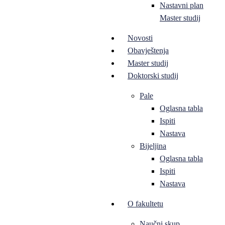
Nastavni plan
Master studij
Novosti
Obavještenja
Master studij
Doktorski studij
Pale
Oglasna tabla
Ispiti
Nastava
Bijeljina
Oglasna tabla
Ispiti
Nastava
O fakultetu
Naučni skup