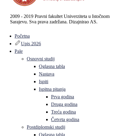
2009 - 2019 Pravni fakultet Univerziteta u Istočnom
Sarajevu. Sva prava zadržana. Dizajnirao AS.
Početna
Upis 2026
Pale
Osnovni studij
Oglasna tabla
Nastava
Ispiti
Ispitna pitanja
Prva godina
Druga godina
Treća godina
Četvrta godina
Postdiplomski studij
Oglasna tabla