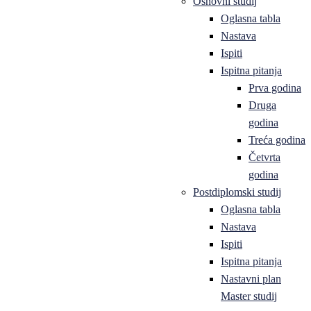
Osnovni studij
Oglasna tabla
Nastava
Ispiti
Ispitna pitanja
Prva godina
Druga
godina
Treća godina
Četvrta
godina
Postdiplomski studij
Oglasna tabla
Nastava
Ispiti
Ispitna pitanja
Nastavni plan
Master studij