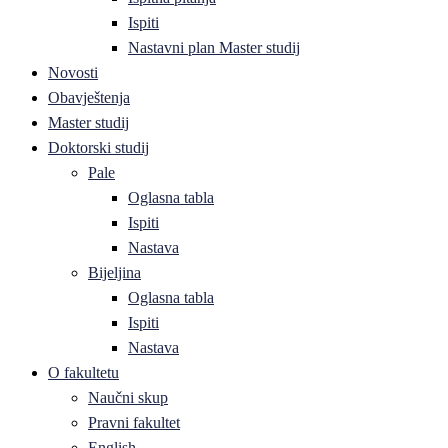
Ispiti
Nastavni plan Master studij
Novosti
Obavještenja
Master studij
Doktorski studij
Pale
Oglasna tabla
Ispiti
Nastava
Bijeljina
Oglasna tabla
Ispiti
Nastava
O fakultetu
Naučni skup
Pravni fakultet
English