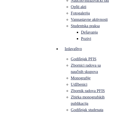
Naučno-istraživački rad
Opšti akti
Fotogalerija
Vannastavne aktivnosti
Studentska praksa
Dešavanja
Pozivi
Izdavaštvo
Godišnjak PFIS
Zbornici radova sa
naučnih skupova
Monografije
Udžbenici
Zbornik radova PFIS
Zbirka monografskih
publikacija
Godišnjak studenata