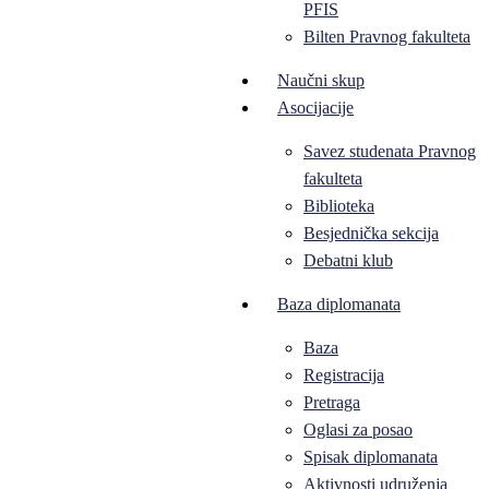
PFIS
Bilten Pravnog fakulteta
Naučni skup
Asocijacije
Savez studenata Pravnog
fakulteta
Biblioteka
Besjednička sekcija
Debatni klub
Baza diplomanata
Baza
Registracija
Pretraga
Oglasi za posao
Spisak diplomanata
Aktivnosti udruženja