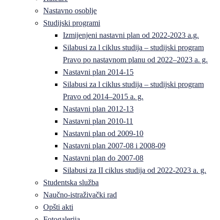
Nastavno osoblje
Studijski programi
Izmijenjeni nastavni plan od 2022-2023 a.g.
Silabusi za l ciklus studija – studijski program
Pravo po nastavnom planu od 2022–2023 a. g.
Nastavni plan 2014-15
Silabusi za l ciklus studija – studijski program
Pravo od 2014–2015 a. g.
Nastavni plan 2012-13
Nastavni plan 2010-11
Nastavni plan od 2009-10
Nastavni plan 2007-08 i 2008-09
Nastavni plan do 2007-08
Silabusi za II ciklus studija od 2022-2023 a. g.
Studentska služba
Naučno-istraživački rad
Opšti akti
Fotogalerija