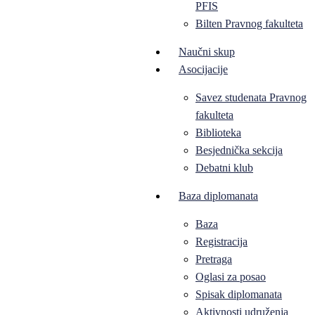
PFIS
Bilten Pravnog fakulteta
Naučni skup
Asocijacije
Savez studenata Pravnog
fakulteta
Biblioteka
Besjednička sekcija
Debatni klub
Baza diplomanata
Baza
Registracija
Pretraga
Oglasi za posao
Spisak diplomanata
Aktivnosti udruženja