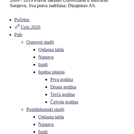
2009 - 2019 Pravni fakultet Univerziteta u Istočnom
Sarajevu. Sva prava zadržana. Dizajnirao AS.
Početna
Upis 2026
Pale
Osnovni studij
Oglasna tabla
Nastava
Ispiti
Ispitna pitanja
Prva godina
Druga godina
Treća godina
Četvrta godina
Postdiplomski studij
Oglasna tabla
Nastava
Ispiti