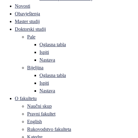
Novosti
Obavještenja
Master studij
Doktorski studij
Pale
Oglasna tabla
Ispiti
Nastava
Bijeljina
Oglasna tabla
Ispiti
Nastava
O fakultetu
Naučni skup
Pravni fakultet
English
Rukovodstvo fakulteta
Katedre