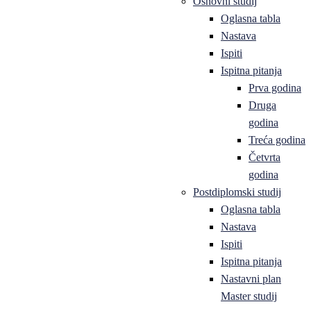
Osnovni studij
Oglasna tabla
Nastava
Ispiti
Ispitna pitanja
Prva godina
Druga
godina
Treća godina
Četvrta
godina
Postdiplomski studij
Oglasna tabla
Nastava
Ispiti
Ispitna pitanja
Nastavni plan
Master studij