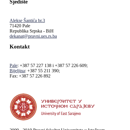
Sjedište
Alekse Šantića br.3
71420 Pale
Republika Srpska - BiH
dekanat@pravni.ues.rs.ba
Kontakt
Pale
: +387 57 227 138 i +387 57 226 609;
Bijeljina
: +387 55 211 390;
Fax: +387 57 226 892