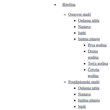
Bijeljina
Osnovni studij
Oglasna tabla
Nastava
Ispiti
Ispitna pitanja
Prva godina
Druga
godina
Treća godina
Četvrta
godina
Postdiplomski studij
Oglasna tabla
Nastava
Ispitna pitanja
Ispiti