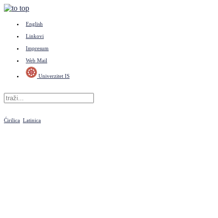
English
Linkovi
Impresum
Web Mail
Univerzitet IS
Ćirilica
Latinica