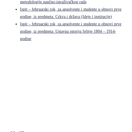
metodologije naučno-istraživačkog rada
Ispit – februarski rok, za apsolvente i studente u obnovi prve
godine, iz predmeta: Crkva i država (Ideje i institucije)
Ispit – februarski rok, za apsolvente i studente u obnovi prve
godine, iz predmeta: Ustavna istorija Srbije 1804 – 1914-
godine
Pravni fakultet Univerziteta u Istočnom Sarajevu