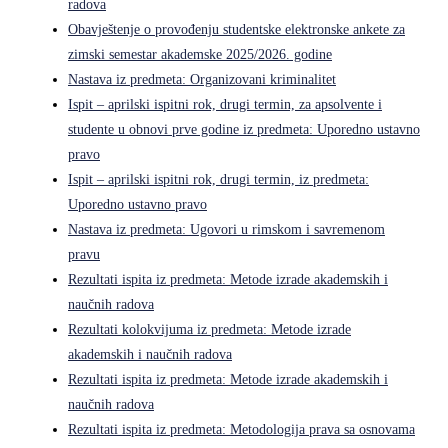
radova
Obavještenje o provođenju studentske elektronske ankete za
zimski semestar akademske 2025/2026. godine
Nastava iz predmeta: Organizovani kriminalitet
Ispit – aprilski ispitni rok, drugi termin, za apsolvente i
studente u obnovi prve godine iz predmeta: Uporedno ustavno
pravo
Ispit – aprilski ispitni rok, drugi termin, iz predmeta:
Uporedno ustavno pravo
Nastava iz predmeta: Ugovori u rimskom i savremenom
pravu
Rezultati ispita iz predmeta: Metode izrade akademskih i
naučnih radova
Rezultati kolokvijuma iz predmeta: Metode izrade
akademskih i naučnih radova
Rezultati ispita iz predmeta: Metode izrade akademskih i
naučnih radova
Rezultati ispita iz predmeta: Metodologija prava sa osnovama