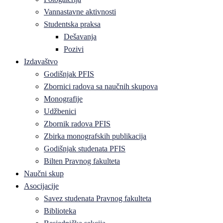
Vannastavne aktivnosti
Studentska praksa
Dešavanja
Pozivi
Izdavaštvo
Godišnjak PFIS
Zbornici radova sa naučnih skupova
Monografije
Udžbenici
Zbornik radova PFIS
Zbirka monografskih publikacija
Godišnjak studenata PFIS
Bilten Pravnog fakulteta
Naučni skup
Asocijacije
Savez studenata Pravnog fakulteta
Biblioteka