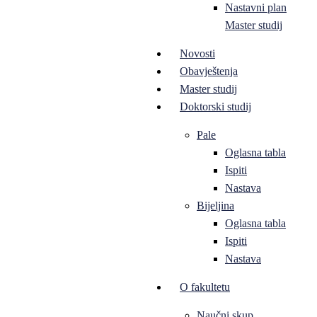
Nastavni plan
Master studij
Novosti
Obavještenja
Master studij
Doktorski studij
Pale
Oglasna tabla
Ispiti
Nastava
Bijeljina
Oglasna tabla
Ispiti
Nastava
O fakultetu
Naučni skup