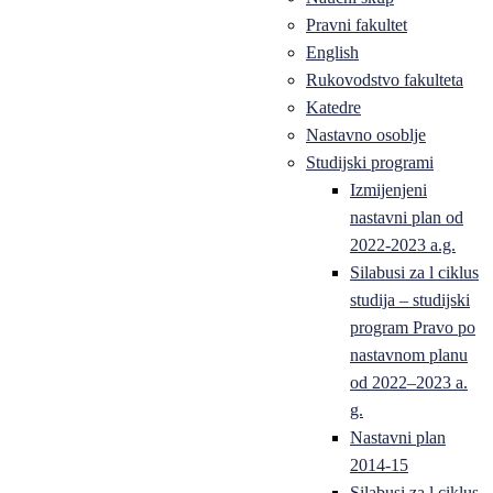
Pravni fakultet
English
Rukovodstvo fakulteta
Katedre
Nastavno osoblje
Studijski programi
Izmijenjeni
nastavni plan od
2022-2023 a.g.
Silabusi za l ciklus
studija – studijski
program Pravo po
nastavnom planu
od 2022–2023 a.
g.
Nastavni plan
2014-15
Silabusi za l ciklus