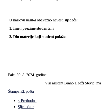
U naslovu
mail-a
obavezno navesti sljedeće:
1. Ime i prezime studenta, i
2. Dio materije koji student polaže.
Pale, 30. 8. 2024. godine
Viši asistent Brano Hadži Stević, ma
Štampa
El. pošta
< Prethodna
Sljedeća >