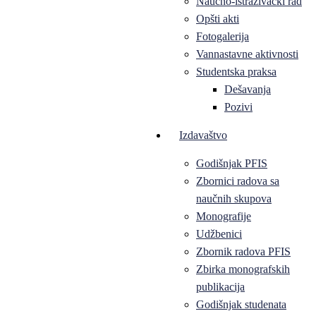
Naučno-istraživački rad
Opšti akti
Fotogalerija
Vannastavne aktivnosti
Studentska praksa
Dešavanja
Pozivi
Izdavaštvo
Godišnjak PFIS
Zbornici radova sa
naučnih skupova
Monografije
Udžbenici
Zbornik radova PFIS
Zbirka monografskih
publikacija
Godišnjak studenata