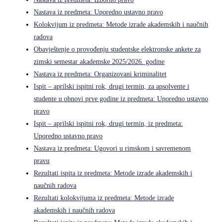
Nastava iz predmeta: Uporedno ustavno pravo
Kolokvijum iz predmeta: Metode izrade akademskih i naučnih
radova
Obavještenje o provođenju studentske elektronske ankete za
zimski semestar akademske 2025/2026. godine
Nastava iz predmeta: Organizovani kriminalitet
Ispit – aprilski ispitni rok, drugi termin, za apsolvente i
studente u obnovi prve godine iz predmeta: Uporedno ustavno
pravo
Ispit – aprilski ispitni rok, drugi termin, iz predmeta:
Uporedno ustavno pravo
Nastava iz predmeta: Ugovori u rimskom i savremenom
pravu
Rezultati ispita iz predmeta: Metode izrade akademskih i
naučnih radova
Rezultati kolokvijuma iz predmeta: Metode izrade
akademskih i naučnih radova