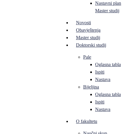
Nastavni plan
Master studij
Novosti
Obavještenja
Master studij
Doktorski studij
Pale
Oglasna tabla
Ispiti
Nastava
Bijeljina
Oglasna tabla
Ispiti
Nastava
O fakultetu
Naučni skup