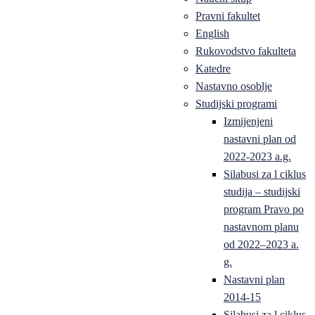
Pravni fakultet
English
Rukovodstvo fakulteta
Katedre
Nastavno osoblje
Studijski programi
Izmijenjeni
nastavni plan od
2022-2023 a.g.
Silabusi za l ciklus
studija – studijski
program Pravo po
nastavnom planu
od 2022–2023 a.
g.
Nastavni plan
2014-15
Silabusi za l ciklus