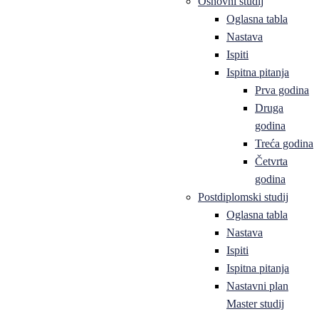
Osnovni studij
Oglasna tabla
Nastava
Ispiti
Ispitna pitanja
Prva godina
Druga
godina
Treća godina
Četvrta
godina
Postdiplomski studij
Oglasna tabla
Nastava
Ispiti
Ispitna pitanja
Nastavni plan
Master studij