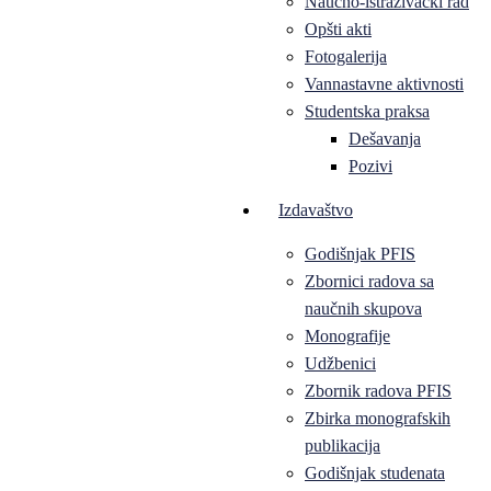
Naučno-istraživački rad
Opšti akti
Fotogalerija
Vannastavne aktivnosti
Studentska praksa
Dešavanja
Pozivi
Izdavaštvo
Godišnjak PFIS
Zbornici radova sa
naučnih skupova
Monografije
Udžbenici
Zbornik radova PFIS
Zbirka monografskih
publikacija
Godišnjak studenata