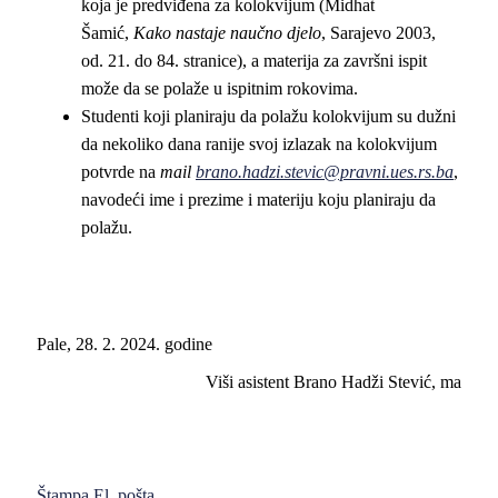
koja je predviđena za kolokvijum (Midhat
Šamić,
Kako nastaje naučno djelo
, Sarajevo 2003,
od. 21. do 84. stranice), a materija za završni ispit
može da se polaže u ispitnim rokovima.
Studenti koji planiraju da polažu kolokvijum su dužni
da nekoliko dana ranije svoj izlazak na kolokvijum
potvrde na
mail
brano.hadzi.stevic@pravni.ues.rs.ba
,
navodeći ime i prezime i materiju koju planiraju da
polažu.
Pale, 28. 2. 2024. godine
Viši asistent Brano Hadži Stević, ma
Štampa
El. pošta