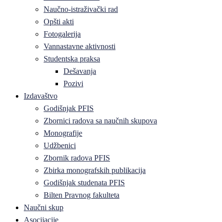
Naučno-istraživački rad
Opšti akti
Fotogalerija
Vannastavne aktivnosti
Studentska praksa
Dešavanja
Pozivi
Izdavaštvo
Godišnjak PFIS
Zbornici radova sa naučnih skupova
Monografije
Udžbenici
Zbornik radova PFIS
Zbirka monografskih publikacija
Godišnjak studenata PFIS
Bilten Pravnog fakulteta
Naučni skup
Asocijacije