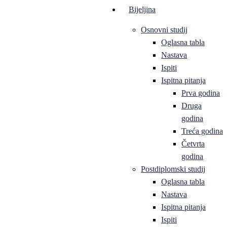
Bijeljina
Osnovni studij
Oglasna tabla
Nastava
Ispiti
Ispitna pitanja
Prva godina
Druga
godina
Treća godina
Četvrta
godina
Postdiplomski studij
Oglasna tabla
Nastava
Ispitna pitanja
Ispiti