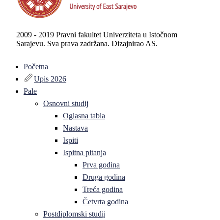
2009 - 2019 Pravni fakultet Univerziteta u Istočnom
Sarajevu. Sva prava zadržana. Dizajnirao AS.
Početna
Upis 2026
Pale
Osnovni studij
Oglasna tabla
Nastava
Ispiti
Ispitna pitanja
Prva godina
Druga godina
Treća godina
Četvrta godina
Postdiplomski studij