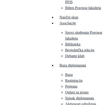
PFIS
Bilten Pravnog fakulteta
Naučni skup
Asocijacije
Savez studenata Pravnog
fakulteta
Biblioteka
Besjednička sekcija
Debatni klub
Baza diplomanata
Baza
Registracija
Pretraga
Oglasi za posao
Spisak diplomanata
Aktivnosti udruženja