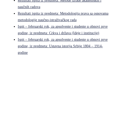
Rezultati ispita iz predmeta: Metode izrade akademskih i
naučnih radova
Rezultati ispita iz predmeta: Metodologija prava sa osnovama
metodologije naučno-istraživačkog rada
Ispit – februarski rok, za apsolvente i studente u obnovi prve
godine, iz predmeta: Crkva i država (Ideje i institucije)
Ispit – februarski rok, za apsolvente i studente u obnovi prve
godine, iz predmeta: Ustavna istorija Srbije 1804 – 1914-
godine
Pravni fakultet Univerziteta u Istočnom Sarajevu