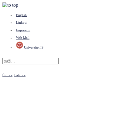
English
Linkovi
Impresum
Web Mail
Univerzitet IS
Ćirilica
Latinica