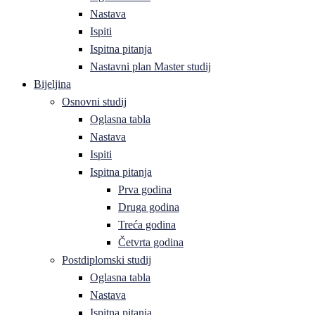
Nastava
Ispiti
Ispitna pitanja
Nastavni plan Master studij
Bijeljina
Osnovni studij
Oglasna tabla
Nastava
Ispiti
Ispitna pitanja
Prva godina
Druga godina
Treća godina
Četvrta godina
Postdiplomski studij
Oglasna tabla
Nastava
Ispitna pitanja