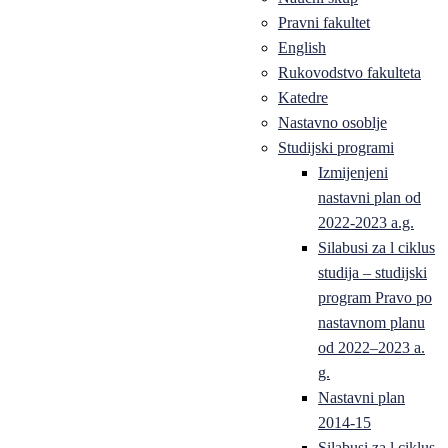
Pravni fakultet
English
Rukovodstvo fakulteta
Katedre
Nastavno osoblje
Studijski programi
Izmijenjeni
nastavni plan od
2022-2023 a.g.
Silabusi za l ciklus
studija – studijski
program Pravo po
nastavnom planu
od 2022–2023 a.
g.
Nastavni plan
2014-15
Silabusi za l ciklus