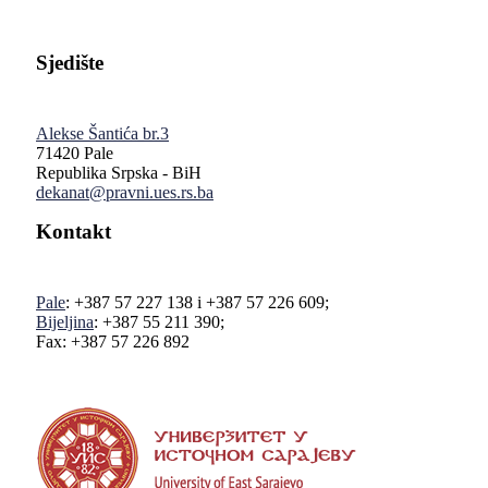
Sjedište
Alekse Šantića br.3
71420 Pale
Republika Srpska - BiH
dekanat@pravni.ues.rs.ba
Kontakt
Pale
: +387 57 227 138 i +387 57 226 609;
Bijeljina
: +387 55 211 390;
Fax: +387 57 226 892