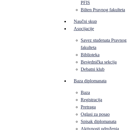
PFIS
Bilten Pravnog fakulteta
Naučni skup
Asocijacije
Savez studenata Pravnog
fakulteta
Biblioteka
Besjednička sekcija
Debatni klub
Baza diplomanata
Baza
Registracija
Pretraga
Oglasi za posao
Spisak diplomanata
Aktivnosti udruženja