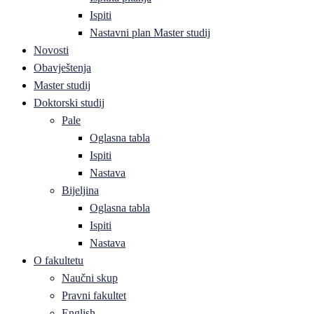
Ispiti
Nastavni plan Master studij
Novosti
Obavještenja
Master studij
Doktorski studij
Pale
Oglasna tabla
Ispiti
Nastava
Bijeljina
Oglasna tabla
Ispiti
Nastava
O fakultetu
Naučni skup
Pravni fakultet
English