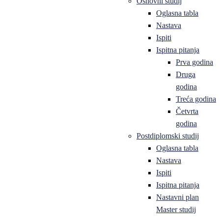
Osnovni studij
Oglasna tabla
Nastava
Ispiti
Ispitna pitanja
Prva godina
Druga
godina
Treća godina
Četvrta
godina
Postdiplomski studij
Oglasna tabla
Nastava
Ispiti
Ispitna pitanja
Nastavni plan
Master studij