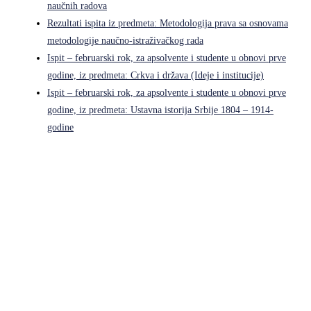
naučnih radova
Rezultati ispita iz predmeta: Metodologija prava sa osnovama
metodologije naučno-istraživačkog rada
Ispit – februarski rok, za apsolvente i studente u obnovi prve
godine, iz predmeta: Crkva i država (Ideje i institucije)
Ispit – februarski rok, za apsolvente i studente u obnovi prve
godine, iz predmeta: Ustavna istorija Srbije 1804 – 1914-
godine
Pravni fakultet Univerziteta u Istočnom Sarajevu