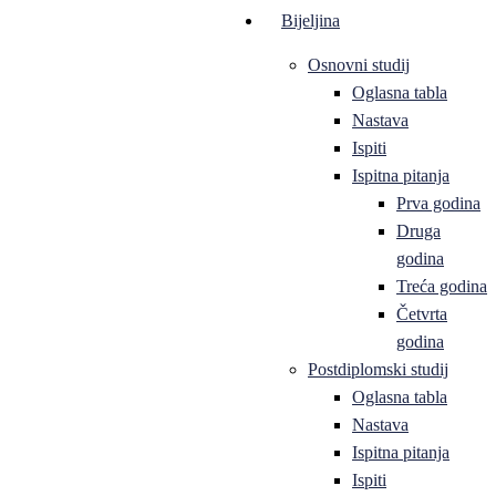
Bijeljina
Osnovni studij
Oglasna tabla
Nastava
Ispiti
Ispitna pitanja
Prva godina
Druga
godina
Treća godina
Četvrta
godina
Postdiplomski studij
Oglasna tabla
Nastava
Ispitna pitanja
Ispiti