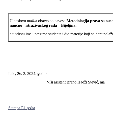
U naslovu
mail
-a obavezno navesti
Metodologija prava sa osn
naučno - istraživačkog rada
– Bijeljina,
a u tekstu ime i prezime studenta i dio materije koji student polaž
Pale, 26. 2. 2024. godine
Viši asistent Brano Hadži Stević, ma
Štampa
El. pošta