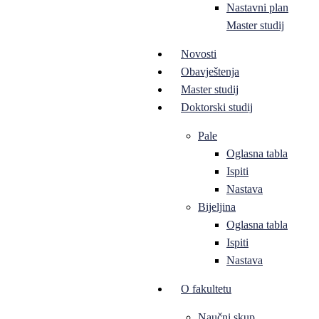
Nastavni plan
Master studij
Novosti
Obavještenja
Master studij
Doktorski studij
Pale
Oglasna tabla
Ispiti
Nastava
Bijeljina
Oglasna tabla
Ispiti
Nastava
O fakultetu
Naučni skup