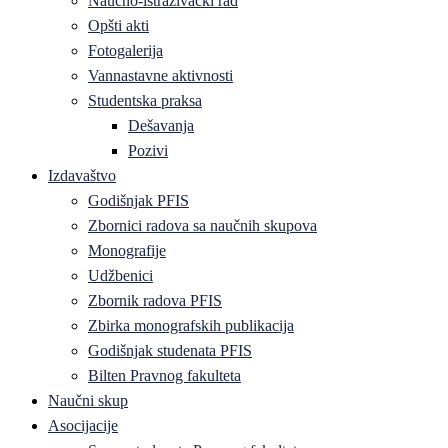
Naučno-istraživački rad
Opšti akti
Fotogalerija
Vannastavne aktivnosti
Studentska praksa
Dešavanja
Pozivi
Izdavaštvo
Godišnjak PFIS
Zbornici radova sa naučnih skupova
Monografije
Udžbenici
Zbornik radova PFIS
Zbirka monografskih publikacija
Godišnjak studenata PFIS
Bilten Pravnog fakulteta
Naučni skup
Asocijacije