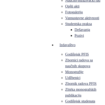
Naučno-istraživački rad
Opšti akti
Fotogalerija
Vannastavne aktivnosti
Studentska praksa
Dešavanja
Pozivi
Izdavaštvo
Godišnjak PFIS
Zbornici radova sa
naučnih skupova
Monografije
Udžbenici
Zbornik radova PFIS
Zbirka monografskih
publikacija
Godišnjak studenata