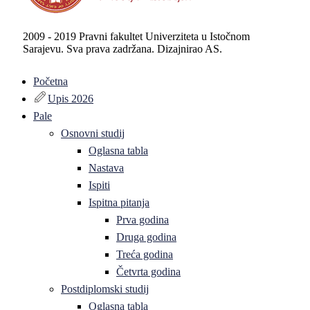
2009 - 2019 Pravni fakultet Univerziteta u Istočnom
Sarajevu. Sva prava zadržana. Dizajnirao AS.
Početna
Upis 2026
Pale
Osnovni studij
Oglasna tabla
Nastava
Ispiti
Ispitna pitanja
Prva godina
Druga godina
Treća godina
Četvrta godina
Postdiplomski studij
Oglasna tabla