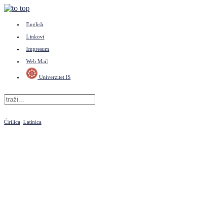
English
Linkovi
Impresum
Web Mail
Univerzitet IS
Ćirilica
Latinica