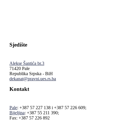
Pravni fakultet Univerziteta u Istočnom Sarajevu
Sjedište
Alekse Šantića br.3
71420 Pale
Republika Srpska - BiH
dekanat@pravni.ues.rs.ba
Kontakt
Pale
: +387 57 227 138 i +387 57 226 609;
Bijeljina
: +387 55 211 390;
Fax: +387 57 226 892