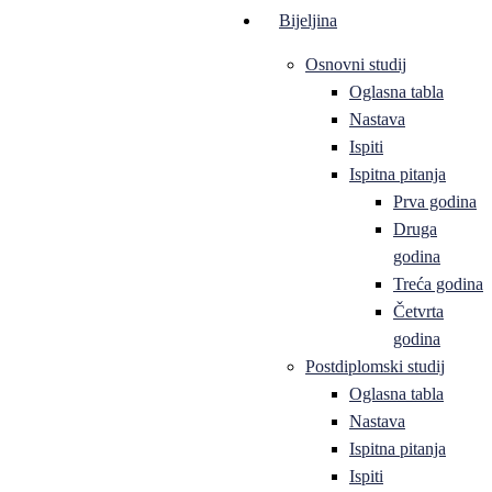
Bijeljina
Osnovni studij
Oglasna tabla
Nastava
Ispiti
Ispitna pitanja
Prva godina
Druga
godina
Treća godina
Četvrta
godina
Postdiplomski studij
Oglasna tabla
Nastava
Ispitna pitanja
Ispiti