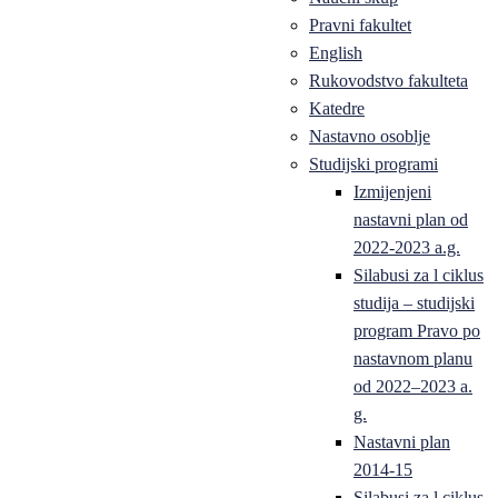
Pravni fakultet
English
Rukovodstvo fakulteta
Katedre
Nastavno osoblje
Studijski programi
Izmijenjeni
nastavni plan od
2022-2023 a.g.
Silabusi za l ciklus
studija – studijski
program Pravo po
nastavnom planu
od 2022–2023 a.
g.
Nastavni plan
2014-15
Silabusi za l ciklus