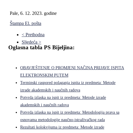
Pale, 6. 12. 2023. godine
Štampa
El. pošta
< Prethodna
Sljedeća >
Oglasna tabla PS Bijeljina:
OBAVJEŠTENJE O PROMJENI NAČINA PRIJAVE ISPITA
ELEKTRONSKIM PUTEM
Terminski raspored polaganja ispita iz predmeta: Metode
izrade akademskih i naučnih radova
Potvrda izlaska na ispit iz predmeta: Metode izrade
akademskih i naučnih radova
Potvrda izlaska na ispit iz predmeta: Metodologija prava sa
osnovama metodologije naučno-istraživačkog rada
Rezultati kolokvijuma iz predmeta: Metode izrade