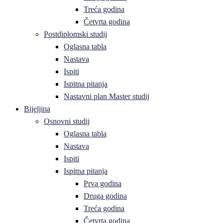
Treća godina
Četvrta godina
Postdiplomski studij
Oglasna tabla
Nastava
Ispiti
Ispitna pitanja
Nastavni plan Master studij
Bijeljina
Osnovni studij
Oglasna tabla
Nastava
Ispiti
Ispitna pitanja
Prva godina
Druga godina
Treća godina
Četvrta godina