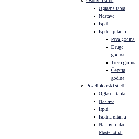
Osnovni studij
Oglasna tabla
Nastava
Ispiti
Ispitna pitanja
Prva godina
Druga
godina
Treća godina
Četvrta
godina
Postdiplomski studij
Oglasna tabla
Nastava
Ispiti
Ispitna pitanja
Nastavni plan
Master studij