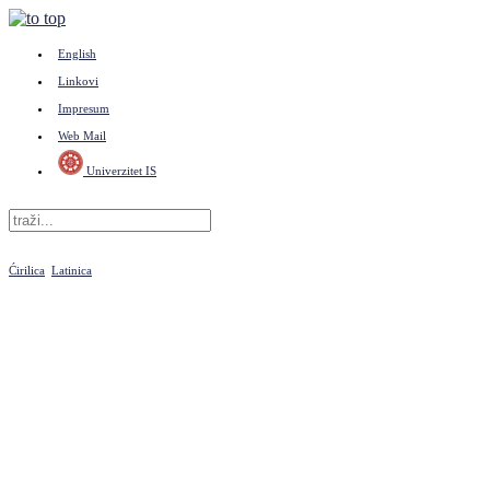
English
Linkovi
Impresum
Web Mail
Univerzitet IS
Ćirilica
Latinica