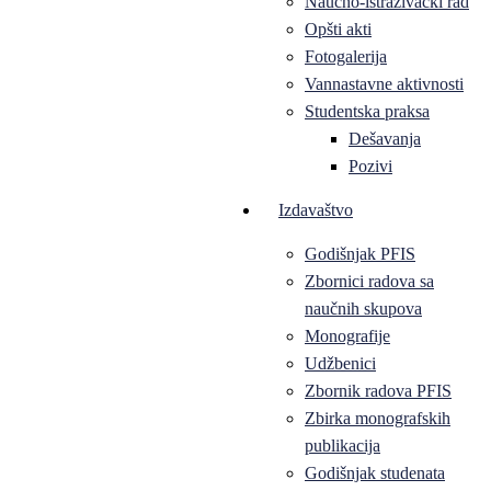
Naučno-istraživački rad
Opšti akti
Fotogalerija
Vannastavne aktivnosti
Studentska praksa
Dešavanja
Pozivi
Izdavaštvo
Godišnjak PFIS
Zbornici radova sa
naučnih skupova
Monografije
Udžbenici
Zbornik radova PFIS
Zbirka monografskih
publikacija
Godišnjak studenata