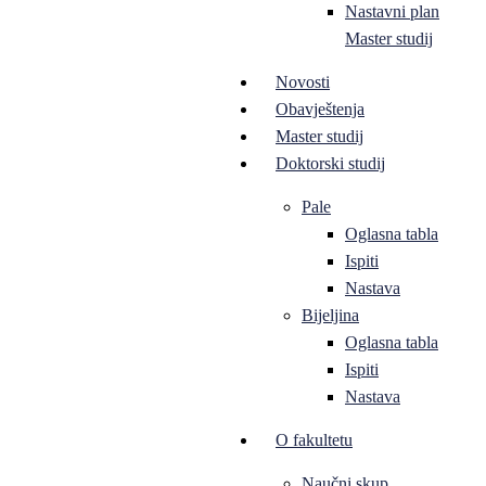
Nastavni plan
Master studij
Novosti
Obavještenja
Master studij
Doktorski studij
Pale
Oglasna tabla
Ispiti
Nastava
Bijeljina
Oglasna tabla
Ispiti
Nastava
O fakultetu
Naučni skup