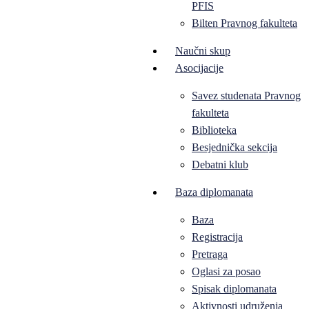
PFIS
Bilten Pravnog fakulteta
Naučni skup
Asocijacije
Savez studenata Pravnog
fakulteta
Biblioteka
Besjednička sekcija
Debatni klub
Baza diplomanata
Baza
Registracija
Pretraga
Oglasi za posao
Spisak diplomanata
Aktivnosti udruženja