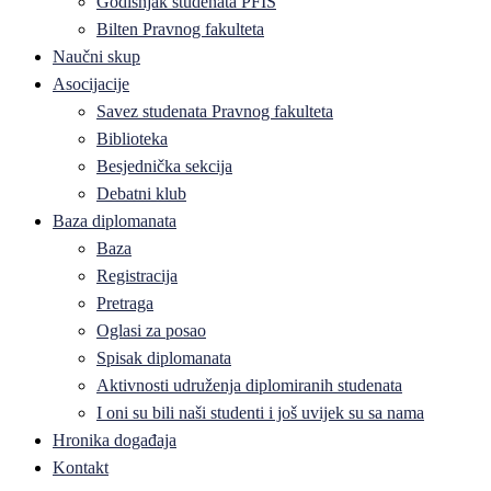
Godišnjak studenata PFIS
Bilten Pravnog fakulteta
Naučni skup
Asocijacije
Savez studenata Pravnog fakulteta
Biblioteka
Besjednička sekcija
Debatni klub
Baza diplomanata
Baza
Registracija
Pretraga
Oglasi za posao
Spisak diplomanata
Aktivnosti udruženja diplomiranih studenata
I oni su bili naši studenti i još uvijek su sa nama
Hronika događaja
Kontakt