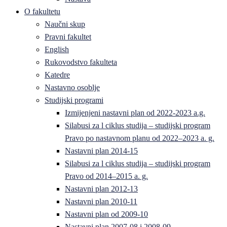
O fakultetu
Naučni skup
Pravni fakultet
English
Rukovodstvo fakulteta
Katedre
Nastavno osoblje
Studijski programi
Izmijenjeni nastavni plan od 2022-2023 a.g.
Silabusi za l ciklus studija – studijski program
Pravo po nastavnom planu od 2022–2023 a. g.
Nastavni plan 2014-15
Silabusi za l ciklus studija – studijski program
Pravo od 2014–2015 a. g.
Nastavni plan 2012-13
Nastavni plan 2010-11
Nastavni plan od 2009-10
Nastavni plan 2007-08 i 2008-09