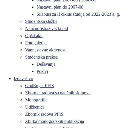
Nastavni plan do 2007-08
Silabusi za II ciklus studija od 2022-2023 a. g.
Studentska služba
Naučno-istraživački rad
Opšti akti
Fotogalerija
Vannastavne aktivnosti
Studentska praksa
Dešavanja
Pozivi
Izdavaštvo
Godišnjak PFIS
Zbornici radova sa naučnih skupova
Monografije
Udžbenici
Zbornik radova PFIS
Zbirka monografskih publikacija