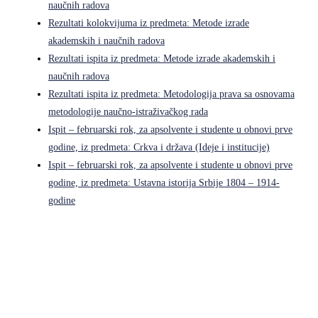
naučnih radova
Rezultati kolokvijuma iz predmeta: Metode izrade
akademskih i naučnih radova
Rezultati ispita iz predmeta: Metode izrade akademskih i
naučnih radova
Rezultati ispita iz predmeta: Metodologija prava sa osnovama
metodologije naučno-istraživačkog rada
Ispit – februarski rok, za apsolvente i studente u obnovi prve
godine, iz predmeta: Crkva i država (Ideje i institucije)
Ispit – februarski rok, za apsolvente i studente u obnovi prve
godine, iz predmeta: Ustavna istorija Srbije 1804 – 1914-
godine