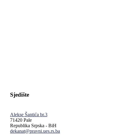
Pravni fakultet Univerziteta u Istočnom Sarajevu
Sjedište
Alekse Šantića br.3
71420 Pale
Republika Srpska - BiH
dekanat@pravni.ues.rs.ba