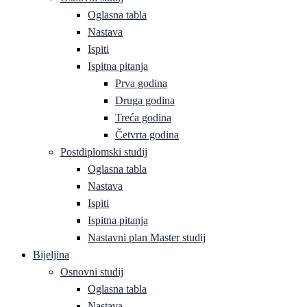
Oglasna tabla
Nastava
Ispiti
Ispitna pitanja
Prva godina
Druga godina
Treća godina
Četvrta godina
Postdiplomski studij
Oglasna tabla
Nastava
Ispiti
Ispitna pitanja
Nastavni plan Master studij
Bijeljina
Osnovni studij
Oglasna tabla
Nastava