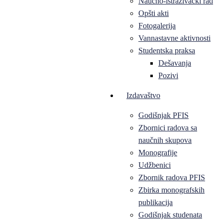
Naučno-istraživački rad
Opšti akti
Fotogalerija
Vannastavne aktivnosti
Studentska praksa
Dešavanja
Pozivi
Izdavaštvo
Godišnjak PFIS
Zbornici radova sa
naučnih skupova
Monografije
Udžbenici
Zbornik radova PFIS
Zbirka monografskih
publikacija
Godišnjak studenata