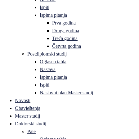
Ispiti
Ispitna pitanja
Prva godina
Druga godina
Treća godina
Četvrta godina
Postdiplomski studij
Oglasna tabla
Nastava
Ispitna pitanja
Ispiti
Nastavni plan Master studij
Novosti
Obavještenja
Master studij
Doktorski studij
Pale