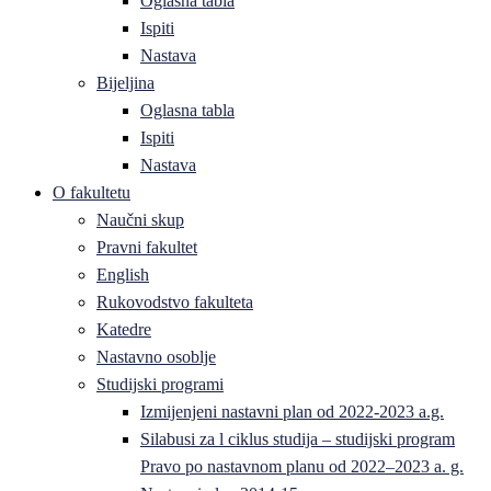
Oglasna tabla
Ispiti
Nastava
Bijeljina
Oglasna tabla
Ispiti
Nastava
O fakultetu
Naučni skup
Pravni fakultet
English
Rukovodstvo fakulteta
Katedre
Nastavno osoblje
Studijski programi
Izmijenjeni nastavni plan od 2022-2023 a.g.
Silabusi za l ciklus studija – studijski program
Pravo po nastavnom planu od 2022–2023 a. g.