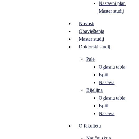
Nastavni plan
Master studij
Novosti
Obavještenja
Master studij
Doktorski studij
Pale
Oglasna tabla
Ispiti
Nastava
Bijeljina
Oglasna tabla
Ispiti
Nastava
O fakultetu
Naučni skup