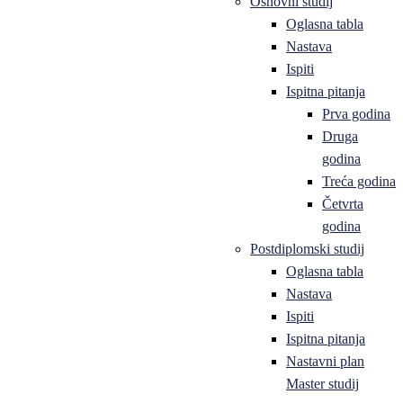
Osnovni studij
Oglasna tabla
Nastava
Ispiti
Ispitna pitanja
Prva godina
Druga
godina
Treća godina
Četvrta
godina
Postdiplomski studij
Oglasna tabla
Nastava
Ispiti
Ispitna pitanja
Nastavni plan
Master studij