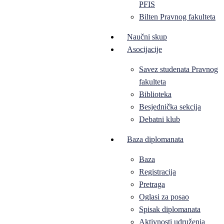
PFIS
Bilten Pravnog fakulteta
Naučni skup
Asocijacije
Savez studenata Pravnog
fakulteta
Biblioteka
Besjednička sekcija
Debatni klub
Baza diplomanata
Baza
Registracija
Pretraga
Oglasi za posao
Spisak diplomanata
Aktivnosti udruženja