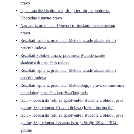
pravo
Ispit – aprilski ispitni rok, drugi termin, iz predmeta:
Uporedno ustavno pravo
Nastava iz predmeta: Ugovori u rimskom i savremenom
pravu
Rezultati ispita iz predmeta: Metode izrade akademskih i
naučnih radova
Rezultati kolokvijuma iz predmeta: Metode izrade
akademskih i naučnih radova
Rezultati ispita iz predmeta: Metode izrade akademskih i
naučnih radova
Rezultati ispita iz predmeta: Metodologija prava sa osnovama
metodologije naučno-istraživačkog rada
Ispit – februarski rok, za apsolvente i studente u obnovi prve
godine, iz predmeta: Crkva i država (Ideje i institucije)
Ispit – februarski rok, za apsolvente i studente u obnovi prve
godine, iz predmeta: Ustavna istorija Srbije 1804 – 1914-
godine