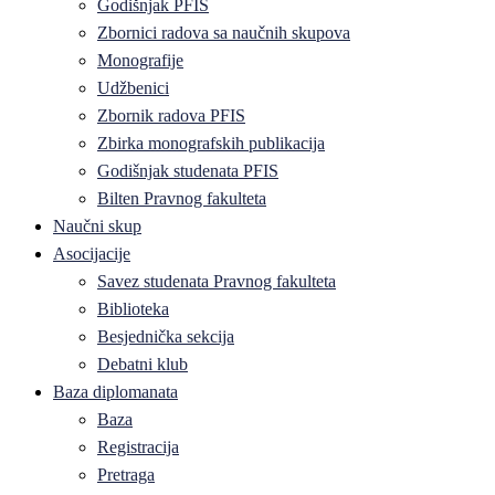
Godišnjak PFIS
Zbornici radova sa naučnih skupova
Monografije
Udžbenici
Zbornik radova PFIS
Zbirka monografskih publikacija
Godišnjak studenata PFIS
Bilten Pravnog fakulteta
Naučni skup
Asocijacije
Savez studenata Pravnog fakulteta
Biblioteka
Besjednička sekcija
Debatni klub
Baza diplomanata
Baza
Registracija
Pretraga