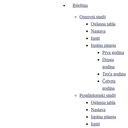
Bijeljina
Osnovni studij
Oglasna tabla
Nastava
Ispiti
Ispitna pitanja
Prva godina
Druga
godina
Treća godina
Četvrta
godina
Postdiplomski studij
Oglasna tabla
Nastava
Ispitna pitanja
Ispiti