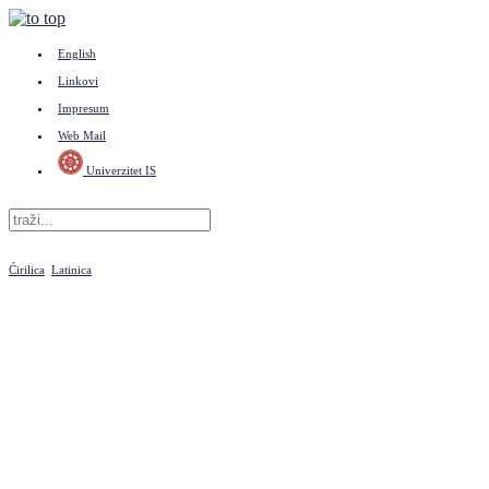
English
Linkovi
Impresum
Web Mail
Univerzitet IS
Ćirilica
Latinica