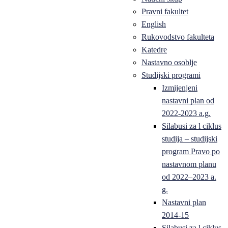
Pravni fakultet
English
Rukovodstvo fakulteta
Katedre
Nastavno osoblje
Studijski programi
Izmijenjeni
nastavni plan od
2022-2023 a.g.
Silabusi za l ciklus
studija – studijski
program Pravo po
nastavnom planu
od 2022–2023 a.
g.
Nastavni plan
2014-15
Silabusi za l ciklus