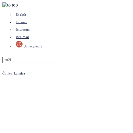
English
Linkovi
Impresum
Web Mail
Univerzitet IS
Ćirilica
Latinica