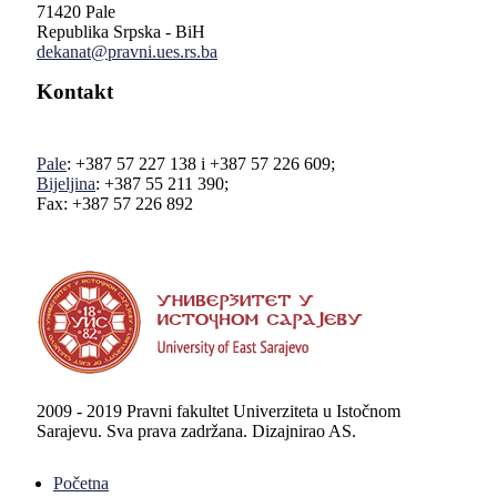
71420 Pale
Republika Srpska - BiH
dekanat@pravni.ues.rs.ba
Kontakt
Pale
: +387 57 227 138 i +387 57 226 609;
Bijeljina
: +387 55 211 390;
Fax: +387 57 226 892
2009 - 2019 Pravni fakultet Univerziteta u Istočnom
Sarajevu. Sva prava zadržana. Dizajnirao AS.
Početna