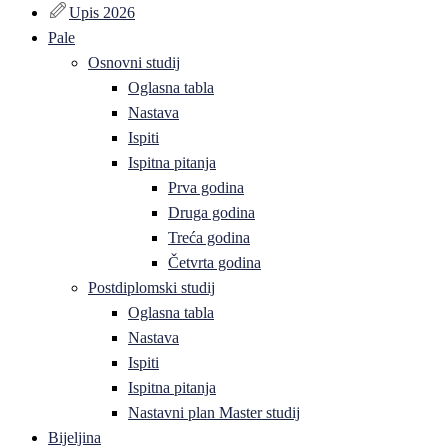
Upis 2026
Pale
Osnovni studij
Oglasna tabla
Nastava
Ispiti
Ispitna pitanja
Prva godina
Druga godina
Treća godina
Četvrta godina
Postdiplomski studij
Oglasna tabla
Nastava
Ispiti
Ispitna pitanja
Nastavni plan Master studij
Bijeljina