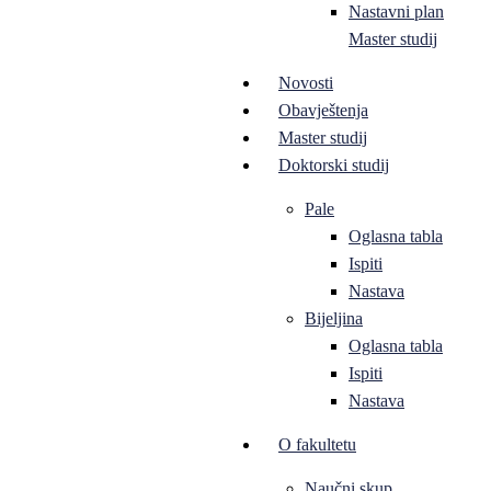
Nastavni plan
Master studij
Novosti
Obavještenja
Master studij
Doktorski studij
Pale
Oglasna tabla
Ispiti
Nastava
Bijeljina
Oglasna tabla
Ispiti
Nastava
O fakultetu
Naučni skup