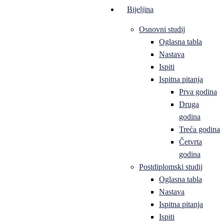
Bijeljina
Osnovni studij
Oglasna tabla
Nastava
Ispiti
Ispitna pitanja
Prva godina
Druga
godina
Treća godina
Četvrta
godina
Postdiplomski studij
Oglasna tabla
Nastava
Ispitna pitanja
Ispiti