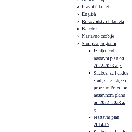
Pravni fakultet
English
Rukovodstvo fakulteta
Katedre
Nastavno osoblje
Studijski programi
Izmijenjeni
nastavni plan od
2022-2023 a.g.
Silabusi za l ciklus
studija – studijski
program Pravo po
nastavnom planu
od 2022–2023 a.
g.
Nastavni plan
2014-15
Silabusi za l ciklus