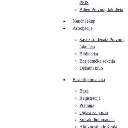
PFIS
Bilten Pravnog fakulteta
Naučni skup
Asocijacije
Savez studenata Pravnog
fakulteta
Biblioteka
Besjednička sekcija
Debatni klub
Baza diplomanata
Baza
Registracija
Pretraga
Oglasi za posao
Spisak diplomanata
Aktivnosti udruženja