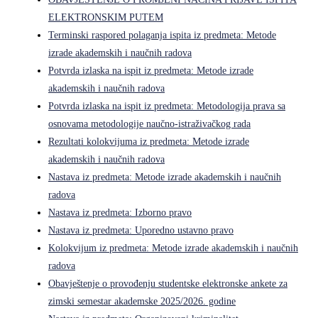
ELEKTRONSKIM PUTEM
Terminski raspored polaganja ispita iz predmeta: Metode
izrade akademskih i naučnih radova
Potvrda izlaska na ispit iz predmeta: Metode izrade
akademskih i naučnih radova
Potvrda izlaska na ispit iz predmeta: Metodologija prava sa
osnovama metodologije naučno-istraživačkog rada
Rezultati kolokvijuma iz predmeta: Metode izrade
akademskih i naučnih radova
Nastava iz predmeta: Metode izrade akademskih i naučnih
radova
Nastava iz predmeta: Izborno pravo
Nastava iz predmeta: Uporedno ustavno pravo
Kolokvijum iz predmeta: Metode izrade akademskih i naučnih
radova
Obavještenje o provođenju studentske elektronske ankete za
zimski semestar akademske 2025/2026. godine