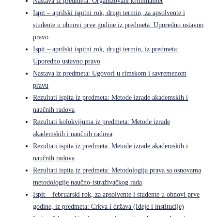
Nastava iz predmeta: Organizovani kriminalitet
Ispit – aprilski ispitni rok, drugi termin, za apsolvente i
studente u obnovi prve godine iz predmeta: Uporedno ustavno
pravo
Ispit – aprilski ispitni rok, drugi termin, iz predmeta:
Uporedno ustavno pravo
Nastava iz predmeta: Ugovori u rimskom i savremenom
pravu
Rezultati ispita iz predmeta: Metode izrade akademskih i
naučnih radova
Rezultati kolokvijuma iz predmeta: Metode izrade
akademskih i naučnih radova
Rezultati ispita iz predmeta: Metode izrade akademskih i
naučnih radova
Rezultati ispita iz predmeta: Metodologija prava sa osnovama
metodologije naučno-istraživačkog rada
Ispit – februarski rok, za apsolvente i studente u obnovi prve
godine, iz predmeta: Crkva i država (Ideje i institucije)