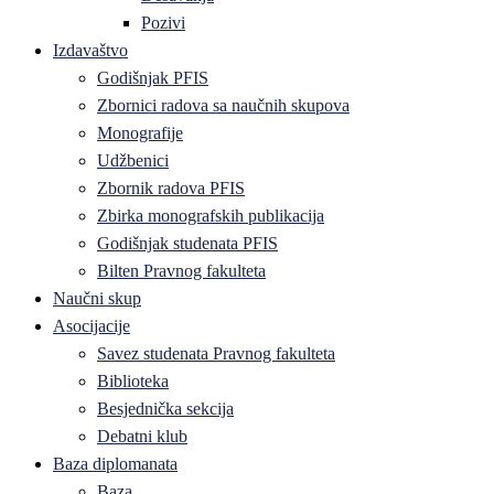
Pozivi
Izdavaštvo
Godišnjak PFIS
Zbornici radova sa naučnih skupova
Monografije
Udžbenici
Zbornik radova PFIS
Zbirka monografskih publikacija
Godišnjak studenata PFIS
Bilten Pravnog fakulteta
Naučni skup
Asocijacije
Savez studenata Pravnog fakulteta
Biblioteka
Besjednička sekcija
Debatni klub
Baza diplomanata
Baza