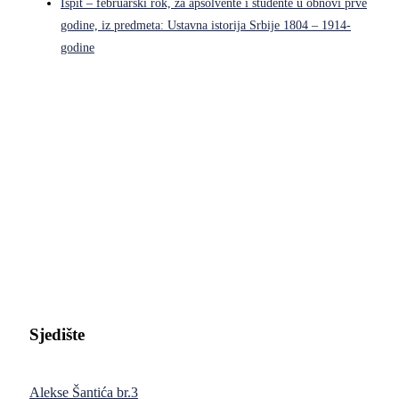
Ispit – februarski rok, za apsolvente i studente u obnovi prve
godine, iz predmeta: Ustavna istorija Srbije 1804 – 1914-
godine
Pravni fakultet Univerziteta u Istočnom Sarajevu
Sjedište
Alekse Šantića br.3