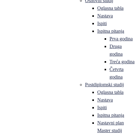
Osnovni studij
Oglasna tabla
Nastava
Ispiti
Ispitna pitanja
Prva godina
Druga
godina
Treća godina
Četvrta
godina
Postdiplomski studij
Oglasna tabla
Nastava
Ispiti
Ispitna pitanja
Nastavni plan
Master studij