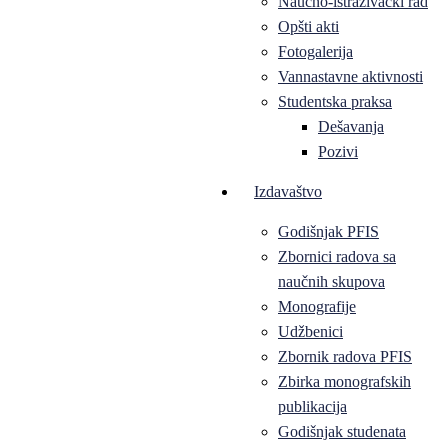
Naučno-istraživački rad
Opšti akti
Fotogalerija
Vannastavne aktivnosti
Studentska praksa
Dešavanja
Pozivi
Izdavaštvo
Godišnjak PFIS
Zbornici radova sa
naučnih skupova
Monografije
Udžbenici
Zbornik radova PFIS
Zbirka monografskih
publikacija
Godišnjak studenata