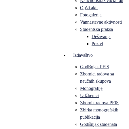
Naučno-istraživački rad
Opšti akti
Fotogalerija
Vannastavne aktivnosti
Studentska praksa
Dešavanja
Pozivi
Izdavaštvo
Godišnjak PFIS
Zbornici radova sa
naučnih skupova
Monografije
Udžbenici
Zbornik radova PFIS
Zbirka monografskih
publikacija
Godišnjak studenata