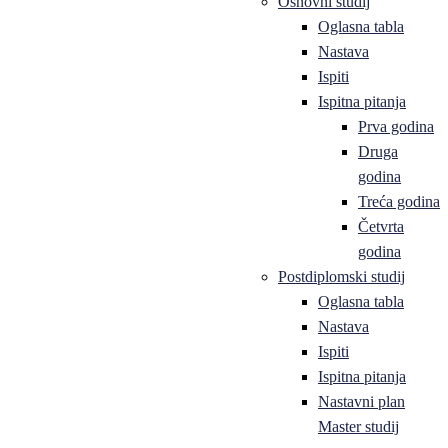
Osnovni studij
Oglasna tabla
Nastava
Ispiti
Ispitna pitanja
Prva godina
Druga
godina
Treća godina
Četvrta
godina
Postdiplomski studij
Oglasna tabla
Nastava
Ispiti
Ispitna pitanja
Nastavni plan
Master studij