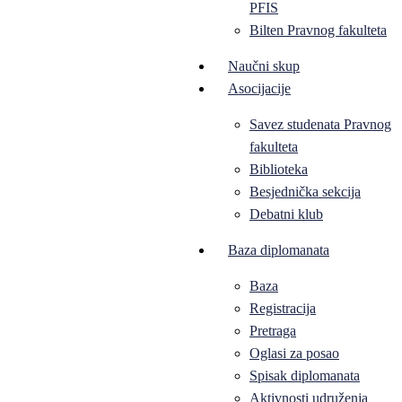
PFIS
Bilten Pravnog fakulteta
Naučni skup
Asocijacije
Savez studenata Pravnog
fakulteta
Biblioteka
Besjednička sekcija
Debatni klub
Baza diplomanata
Baza
Registracija
Pretraga
Oglasi za posao
Spisak diplomanata
Aktivnosti udruženja