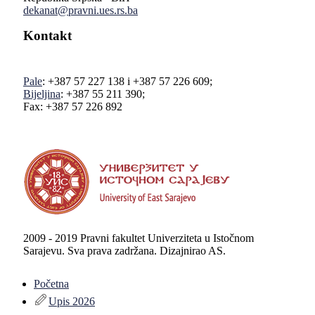
dekanat@pravni.ues.rs.ba
Kontakt
Pale
: +387 57 227 138 i +387 57 226 609;
Bijeljina
: +387 55 211 390;
Fax: +387 57 226 892
2009 - 2019 Pravni fakultet Univerziteta u Istočnom
Sarajevu. Sva prava zadržana. Dizajnirao AS.
Početna
Upis 2026