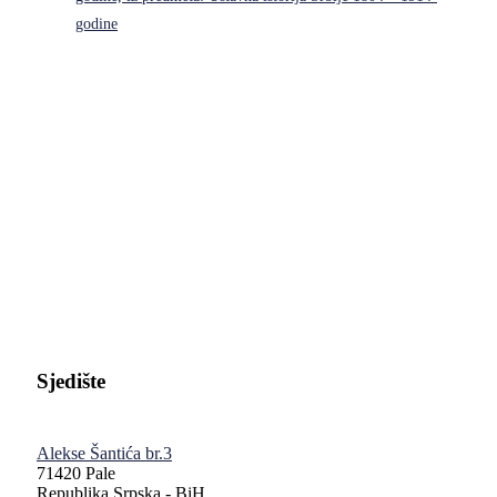
godine
Pravni fakultet Univerziteta u Istočnom Sarajevu
Sjedište
Alekse Šantića br.3
71420 Pale
Republika Srpska - BiH