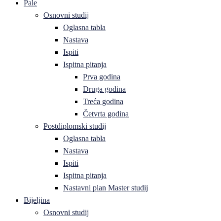
Pale
Osnovni studij
Oglasna tabla
Nastava
Ispiti
Ispitna pitanja
Prva godina
Druga godina
Treća godina
Četvrta godina
Postdiplomski studij
Oglasna tabla
Nastava
Ispiti
Ispitna pitanja
Nastavni plan Master studij
Bijeljina
Osnovni studij