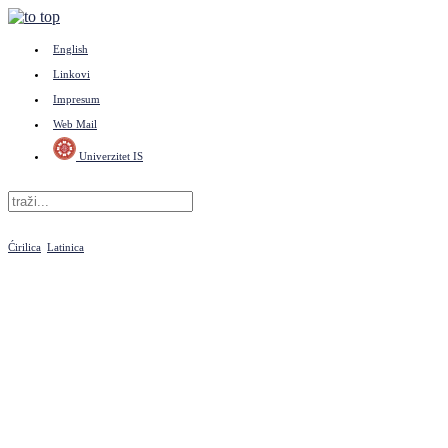
English
Linkovi
Impresum
Web Mail
Univerzitet IS
Ćirilica
Latinica