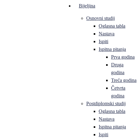
Bijeljina
Osnovni studij
Oglasna tabla
Nastava
Ispiti
Ispitna pitanja
Prva godina
Druga
godina
Treća godina
Četvrta
godina
Postdiplomski studij
Oglasna tabla
Nastava
Ispitna pitanja
Ispiti