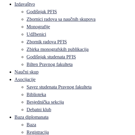
Izdavaštvo
Godišnjak PFIS
Zbornici radova sa naučnih skupova
Monografije
Udžbenici
Zbornik radova PFIS
Zbirka monografskih publikacija
Godišnjak studenata PFIS
Bilten Pravnog fakulteta
Naučni skup
Asocijacije
Savez studenata Pravnog fakulteta
Biblioteka
Besjednička sekcija
Debatni klub
Baza diplomanata
Baza
Registracija