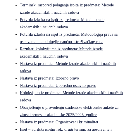
Terminski raspored polaganja ispita iz predmeta: Metode
izrade akademskih i naučnih radova
Potvrda izlaska na ispit iz predmeta: Metode izrade
akademskih i naučnih radova
Potvrda izlaska na ispit iz predmeta: Metodologija prava sa
osnovama metodologije naučno-istraživačkog rada
Rezultati kolokvijuma iz predmeta: Metode izrade
akademskih i naučnih radova
Nastava iz predmeta: Metode izrade akademskih i naučnih
radova
Nastava iz predmeta: Izborno pravo
Nastava iz predmeta: Uporedno ustavno pravo
Kolokvijum iz predmeta: Metode izrade akademskih i naučnih
radova
Obavještenje o provođenju studentske elektronske ankete za
zimski semestar akademske 2025/2026. godine
Nastava iz predmeta: Organizovani kriminalitet
Ispit – aprilski ispitni rok, drugi termin, za apsolvente i