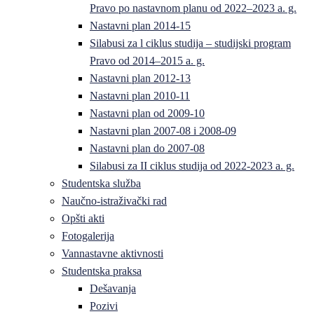
Pravo po nastavnom planu od 2022–2023 a. g.
Nastavni plan 2014-15
Silabusi za l ciklus studija – studijski program
Pravo od 2014–2015 a. g.
Nastavni plan 2012-13
Nastavni plan 2010-11
Nastavni plan od 2009-10
Nastavni plan 2007-08 i 2008-09
Nastavni plan do 2007-08
Silabusi za II ciklus studija od 2022-2023 a. g.
Studentska služba
Naučno-istraživački rad
Opšti akti
Fotogalerija
Vannastavne aktivnosti
Studentska praksa
Dešavanja
Pozivi