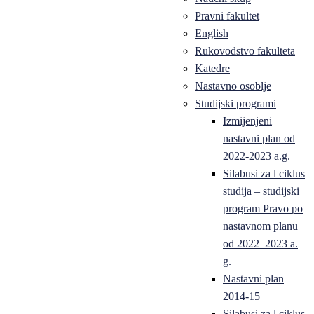
Pravni fakultet
English
Rukovodstvo fakulteta
Katedre
Nastavno osoblje
Studijski programi
Izmijenjeni
nastavni plan od
2022-2023 a.g.
Silabusi za l ciklus
studija – studijski
program Pravo po
nastavnom planu
od 2022–2023 a.
g.
Nastavni plan
2014-15
Silabusi za l ciklus