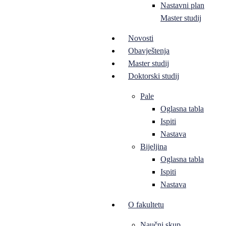
Nastavni plan
Master studij
Novosti
Obavještenja
Master studij
Doktorski studij
Pale
Oglasna tabla
Ispiti
Nastava
Bijeljina
Oglasna tabla
Ispiti
Nastava
O fakultetu
Naučni skup