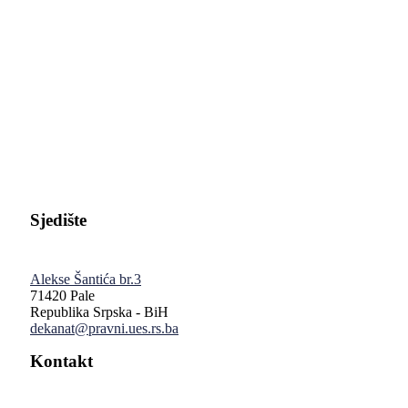
Pravni fakultet Univerziteta u Istočnom Sarajevu
Sjedište
Alekse Šantića br.3
71420 Pale
Republika Srpska - BiH
dekanat@pravni.ues.rs.ba
Kontakt