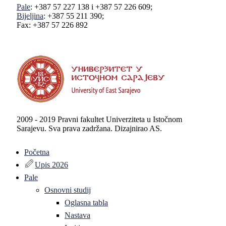
Pale
: +387 57 227 138 i +387 57 226 609;
Bijeljina
: +387 55 211 390;
Fax: +387 57 226 892
2009 - 2019 Pravni fakultet Univerziteta u Istočnom
Sarajevu. Sva prava zadržana. Dizajnirao AS.
Početna
Upis 2026
Pale
Osnovni studij
Oglasna tabla
Nastava