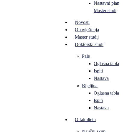
Nastavni plan
Master studij
Novosti
Obavještenja
Master studij
Doktorski studij
Pale
Oglasna tabla
Ispiti
Nastava
Bijeljina
Oglasna tabla
Ispiti
Nastava
O fakultetu
Naučni skup