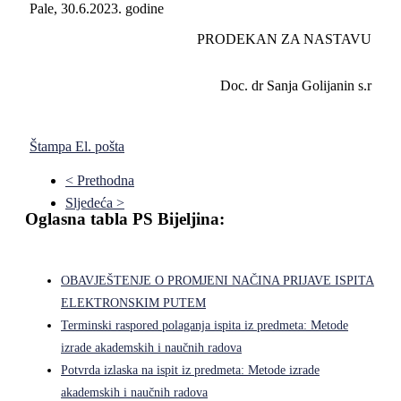
Pale, 30.6.2023. godine
PRODEKAN ZA NASTAVU
Doc. dr Sanja Golijanin s.r
Štampa
El. pošta
< Prethodna
Sljedeća >
Oglasna tabla PS Bijeljina:
OBAVJEŠTENJE O PROMJENI NAČINA PRIJAVE ISPITA
ELEKTRONSKIM PUTEM
Terminski raspored polaganja ispita iz predmeta: Metode
izrade akademskih i naučnih radova
Potvrda izlaska na ispit iz predmeta: Metode izrade
akademskih i naučnih radova