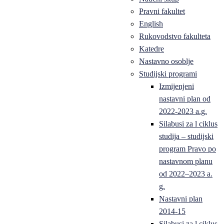
Pravni fakultet
English
Rukovodstvo fakulteta
Katedre
Nastavno osoblje
Studijski programi
Izmijenjeni
nastavni plan od
2022-2023 a.g.
Silabusi za l ciklus
studija – studijski
program Pravo po
nastavnom planu
od 2022–2023 a.
g.
Nastavni plan
2014-15
Silabusi za l ciklus