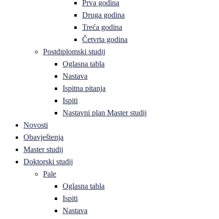
Prva godina
Druga godina
Treća godina
Četvrta godina
Postdiplomski studij
Oglasna tabla
Nastava
Ispitna pitanja
Ispiti
Nastavni plan Master studij
Novosti
Obavještenja
Master studij
Doktorski studij
Pale
Oglasna tabla
Ispiti
Nastava