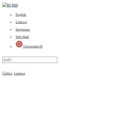
English
Linkovi
Impresum
Web Mail
Univerzitet IS
Ćirilica
Latinica