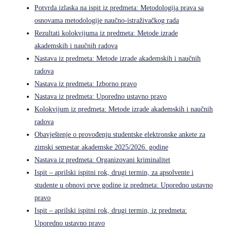
Potvrda izlaska na ispit iz predmeta: Metodologija prava sa
osnovama metodologije naučno-istraživačkog rada
Rezultati kolokvijuma iz predmeta: Metode izrade
akademskih i naučnih radova
Nastava iz predmeta: Metode izrade akademskih i naučnih
radova
Nastava iz predmeta: Izborno pravo
Nastava iz predmeta: Uporedno ustavno pravo
Kolokvijum iz predmeta: Metode izrade akademskih i naučnih
radova
Obavještenje o provođenju studentske elektronske ankete za
zimski semestar akademske 2025/2026. godine
Nastava iz predmeta: Organizovani kriminalitet
Ispit – aprilski ispitni rok, drugi termin, za apsolvente i
studente u obnovi prve godine iz predmeta: Uporedno ustavno
pravo
Ispit – aprilski ispitni rok, drugi termin, iz predmeta:
Uporedno ustavno pravo