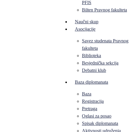
PFIS
Bilten Pravnog fakulteta
Naučni skup
Asocijacije
Savez studenata Pravnog
fakulteta
Biblioteka
Besjednička sekcija
Debatni klub
Baza diplomanata
Baza
Registracija
Pretraga
Oglasi za posao
Spisak diplomanata
Aktivnosti udruženja