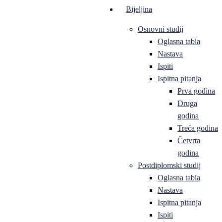
Bijeljina
Osnovni studij
Oglasna tabla
Nastava
Ispiti
Ispitna pitanja
Prva godina
Druga
godina
Treća godina
Četvrta
godina
Postdiplomski studij
Oglasna tabla
Nastava
Ispitna pitanja
Ispiti