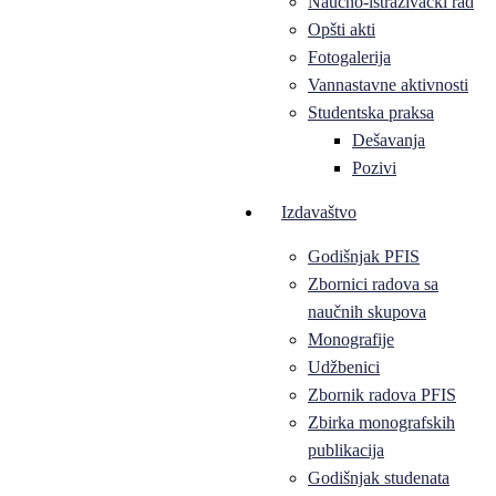
Naučno-istraživački rad
Opšti akti
Fotogalerija
Vannastavne aktivnosti
Studentska praksa
Dešavanja
Pozivi
Izdavaštvo
Godišnjak PFIS
Zbornici radova sa
naučnih skupova
Monografije
Udžbenici
Zbornik radova PFIS
Zbirka monografskih
publikacija
Godišnjak studenata