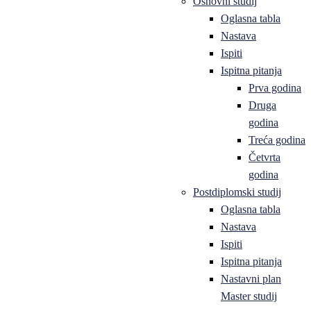
Osnovni studij
Oglasna tabla
Nastava
Ispiti
Ispitna pitanja
Prva godina
Druga
godina
Treća godina
Četvrta
godina
Postdiplomski studij
Oglasna tabla
Nastava
Ispiti
Ispitna pitanja
Nastavni plan
Master studij