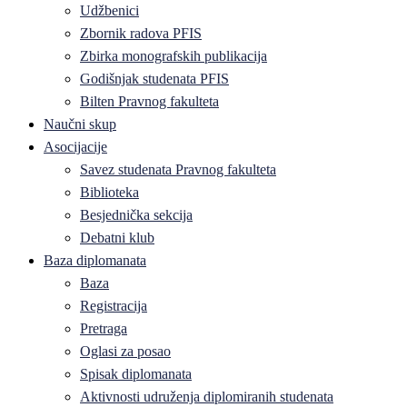
Udžbenici
Zbornik radova PFIS
Zbirka monografskih publikacija
Godišnjak studenata PFIS
Bilten Pravnog fakulteta
Naučni skup
Asocijacije
Savez studenata Pravnog fakulteta
Biblioteka
Besjednička sekcija
Debatni klub
Baza diplomanata
Baza
Registracija
Pretraga
Oglasi za posao
Spisak diplomanata
Aktivnosti udruženja diplomiranih studenata