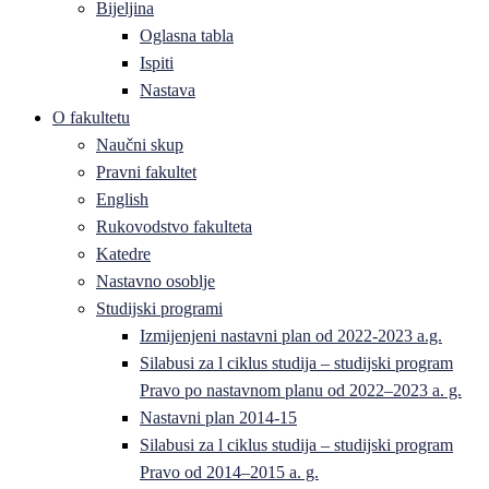
Bijeljina
Oglasna tabla
Ispiti
Nastava
O fakultetu
Naučni skup
Pravni fakultet
English
Rukovodstvo fakulteta
Katedre
Nastavno osoblje
Studijski programi
Izmijenjeni nastavni plan od 2022-2023 a.g.
Silabusi za l ciklus studija – studijski program
Pravo po nastavnom planu od 2022–2023 a. g.
Nastavni plan 2014-15
Silabusi za l ciklus studija – studijski program
Pravo od 2014–2015 a. g.