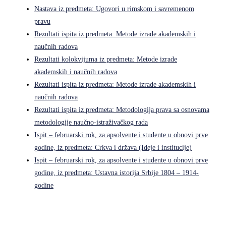
Nastava iz predmeta: Ugovori u rimskom i savremenom
pravu
Rezultati ispita iz predmeta: Metode izrade akademskih i
naučnih radova
Rezultati kolokvijuma iz predmeta: Metode izrade
akademskih i naučnih radova
Rezultati ispita iz predmeta: Metode izrade akademskih i
naučnih radova
Rezultati ispita iz predmeta: Metodologija prava sa osnovama
metodologije naučno-istraživačkog rada
Ispit – februarski rok, za apsolvente i studente u obnovi prve
godine, iz predmeta: Crkva i država (Ideje i institucije)
Ispit – februarski rok, za apsolvente i studente u obnovi prve
godine, iz predmeta: Ustavna istorija Srbije 1804 – 1914-
godine