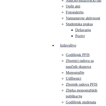
Naučno-istraživački rad
Opšti akti
Fotogalerija
Vannastavne aktivnosti
Studentska praksa
Dešavanja
Pozivi
Izdavaštvo
Godišnjak PFIS
Zbornici radova sa
naučnih skupova
Monografije
Udžbenici
Zbornik radova PFIS
Zbirka monografskih
publikacija
Godišnjak studenata