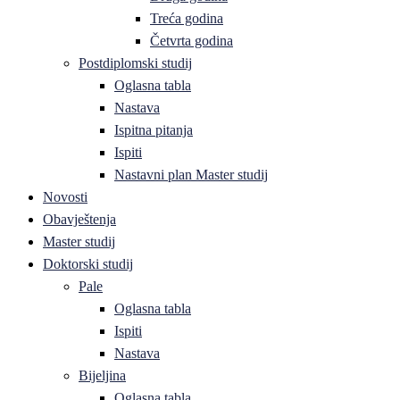
Treća godina
Četvrta godina
Postdiplomski studij
Oglasna tabla
Nastava
Ispitna pitanja
Ispiti
Nastavni plan Master studij
Novosti
Obavještenja
Master studij
Doktorski studij
Pale
Oglasna tabla
Ispiti
Nastava
Bijeljina
Oglasna tabla