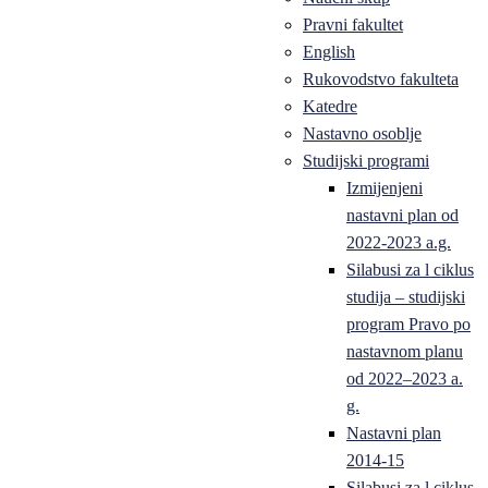
Pravni fakultet
English
Rukovodstvo fakulteta
Katedre
Nastavno osoblje
Studijski programi
Izmijenjeni
nastavni plan od
2022-2023 a.g.
Silabusi za l ciklus
studija – studijski
program Pravo po
nastavnom planu
od 2022–2023 a.
g.
Nastavni plan
2014-15
Silabusi za l ciklus