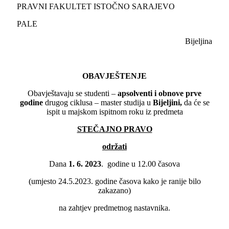
PRAVNI FAKULTET ISTOČNO SARAJEVO
PALE
Bijeljina
OBAVJEŠTENJE
Obavještavaju se studenti –
apsolventi i obnove
prve
godine
drugog ciklusa – master studija u
Bijeljini,
da će se
ispit u majskom ispitnom roku iz predmeta
STEČAJNO PRAVO
održati
Dana
1. 6. 2023
. godine u 12.00 časova
(umjesto 24.5.2023. godine časova kako je ranije bilo
zakazano)
na zahtjev predmetnog nastavnika.