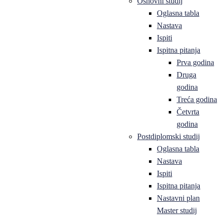
Osnovni studij
Oglasna tabla
Nastava
Ispiti
Ispitna pitanja
Prva godina
Druga
godina
Treća godina
Četvrta
godina
Postdiplomski studij
Oglasna tabla
Nastava
Ispiti
Ispitna pitanja
Nastavni plan
Master studij