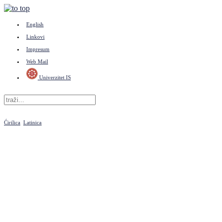
English
Linkovi
Impresum
Web Mail
Univerzitet IS
Ćirilica
Latinica