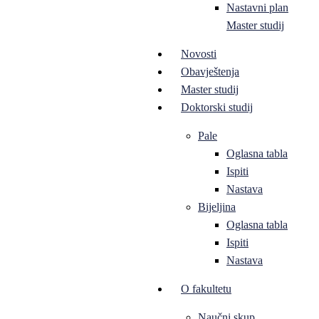
Nastavni plan
Master studij
Novosti
Obavještenja
Master studij
Doktorski studij
Pale
Oglasna tabla
Ispiti
Nastava
Bijeljina
Oglasna tabla
Ispiti
Nastava
O fakultetu
Naučni skup