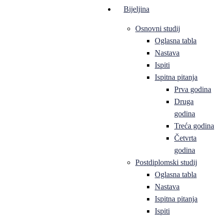
Bijeljina
Osnovni studij
Oglasna tabla
Nastava
Ispiti
Ispitna pitanja
Prva godina
Druga
godina
Treća godina
Četvrta
godina
Postdiplomski studij
Oglasna tabla
Nastava
Ispitna pitanja
Ispiti