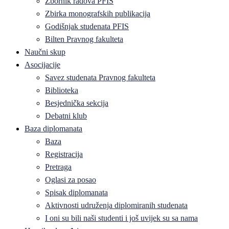
Zbornik radova PFIS
Zbirka monografskih publikacija
Godišnjak studenata PFIS
Bilten Pravnog fakulteta
Naučni skup
Asocijacije
Savez studenata Pravnog fakulteta
Biblioteka
Besjednička sekcija
Debatni klub
Baza diplomanata
Baza
Registracija
Pretraga
Oglasi za posao
Spisak diplomanata
Aktivnosti udruženja diplomiranih studenata
I oni su bili naši studenti i još uvijek su sa nama