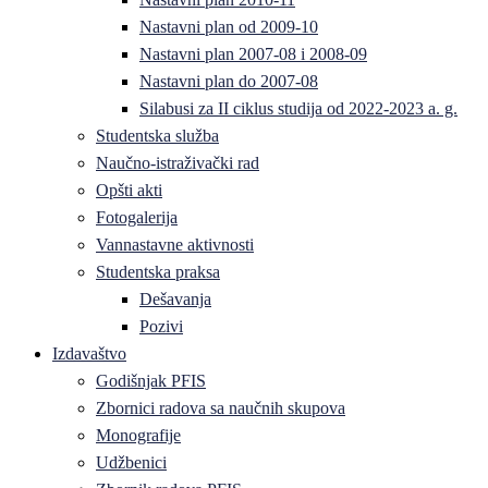
Nastavni plan od 2009-10
Nastavni plan 2007-08 i 2008-09
Nastavni plan do 2007-08
Silabusi za II ciklus studija od 2022-2023 a. g.
Studentska služba
Naučno-istraživački rad
Opšti akti
Fotogalerija
Vannastavne aktivnosti
Studentska praksa
Dešavanja
Pozivi
Izdavaštvo
Godišnjak PFIS
Zbornici radova sa naučnih skupova
Monografije
Udžbenici