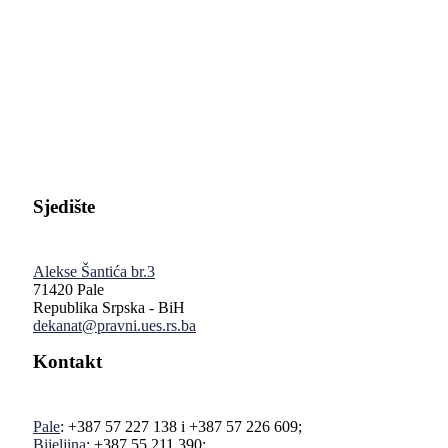
Pravni fakultet Univerziteta u Istočnom Sarajevu
Sjedište
Alekse Šantića br.3
71420 Pale
Republika Srpska - BiH
dekanat@pravni.ues.rs.ba
Kontakt
Pale
: +387 57 227 138 i +387 57 226 609;
Bijeljina
: +387 55 211 390;