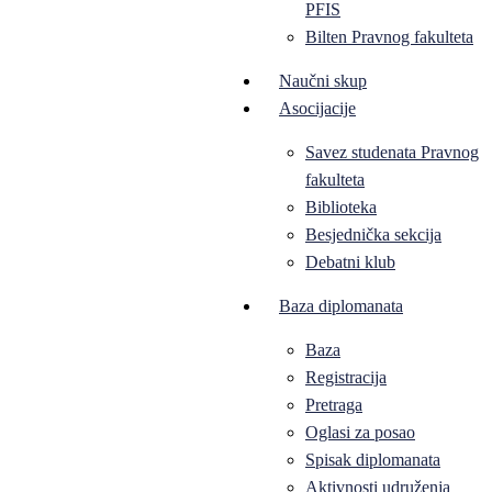
PFIS
Bilten Pravnog fakulteta
Naučni skup
Asocijacije
Savez studenata Pravnog
fakulteta
Biblioteka
Besjednička sekcija
Debatni klub
Baza diplomanata
Baza
Registracija
Pretraga
Oglasi za posao
Spisak diplomanata
Aktivnosti udruženja