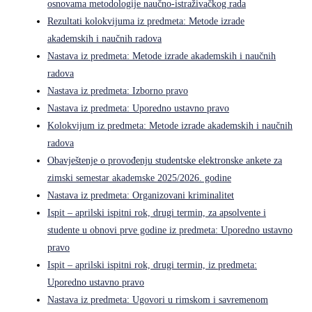
osnovama metodologije naučno-istraživačkog rada
Rezultati kolokvijuma iz predmeta: Metode izrade
akademskih i naučnih radova
Nastava iz predmeta: Metode izrade akademskih i naučnih
radova
Nastava iz predmeta: Izborno pravo
Nastava iz predmeta: Uporedno ustavno pravo
Kolokvijum iz predmeta: Metode izrade akademskih i naučnih
radova
Obavještenje o provođenju studentske elektronske ankete za
zimski semestar akademske 2025/2026. godine
Nastava iz predmeta: Organizovani kriminalitet
Ispit – aprilski ispitni rok, drugi termin, za apsolvente i
studente u obnovi prve godine iz predmeta: Uporedno ustavno
pravo
Ispit – aprilski ispitni rok, drugi termin, iz predmeta:
Uporedno ustavno pravo
Nastava iz predmeta: Ugovori u rimskom i savremenom