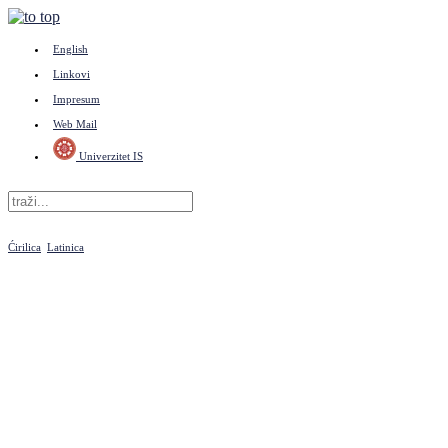
English
Linkovi
Impresum
Web Mail
Univerzitet IS
Ćirilica
Latinica