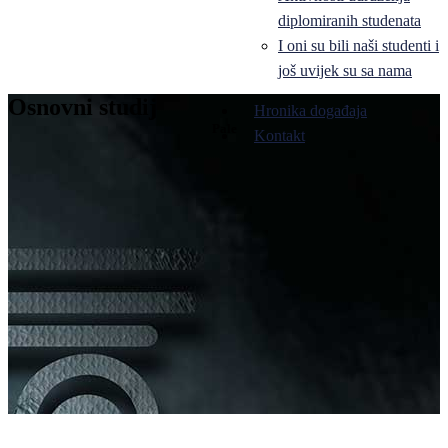
diplomiranih studenata
I oni su bili naši studenti i
još uvijek su sa nama
Osnovni studij
Hronika događaja
Pale
Kontakt