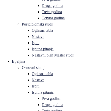
Druga godina
Treća godina
Četvrta godina
Postdiplomski studij
Oglasna tabla
Nastava
Ispiti
Ispitna pitanja
Nastavni plan Master studij
Bijeljina
Osnovni studij
Oglasna tabla
Nastava
Ispiti
Ispitna pitanja
Prva godina
Druga godina
Treća godina