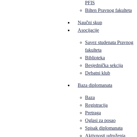
PFIS
Bilten Pravnog fakulteta
Naučni skup
Asocijacije
Savez studenata Pravnog
fakulteta
Biblioteka
Besjednička sekcija
Debatni klub
Baza diplomanata
Baza
Registracija
Pretraga
Oglasi za posao
Spisak diplomanata
Aktivnosti udruženja