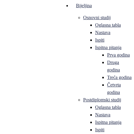
Bijeljina
Osnovni studij
Oglasna tabla
Nastava
Ispiti
Ispitna pitanja
Prva godina
Druga
godina
Treća godina
Četvrta
godina
Postdiplomski studij
Oglasna tabla
Nastava
Ispitna pitanja
Ispiti