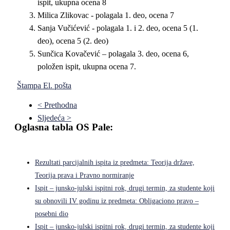
ispit, ukupna ocena 8
Milica Zlikovac - polagala 1. deo, ocena 7
Sanja Vučićević - polagala 1. i 2. deo, ocena 5 (1.
deo), ocena 5 (2. deo)
Sunčica Kovačević – polagala 3. deo, ocena 6,
položen ispit, ukupna ocena 7.
Štampa
El. pošta
< Prethodna
Sljedeća >
Oglasna tabla OS Pale:
Rezultati parcijalnih ispita iz predmeta: Teorija države,
Teorija prava i Pravno normiranje
Ispit – junsko-julski ispitni rok, drugi termin, za studente koji
su obnovili IV godinu iz predmeta: Obligaciono pravo –
posebni dio
Ispit – junsko-julski ispitni rok, drugi termin, za studente koji