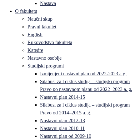
Nastava
O fakultetu
Naučni skup
Pravni fakultet
English
Rukovodstvo fakulteta
Katedre
Nastavno osoblje
Studijski programi
Izmijenjeni nastavni plan od 2022-2023 a.g.
Silabusi za l ciklus studija – studijski program
Pravo po nastavnom planu od 2022–2023 a. g.
Nastavni plan 2014-15
Silabusi za l ciklus studija – studijski program
Pravo od 2014–2015 a. g.
Nastavni plan 2012-13
Nastavni plan 2010-11
Nastavni plan od 2009-10