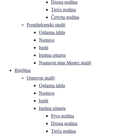
Druga godina
Treća godina
Četvrta godina
Postdiplomski studij
Oglasna tabla
Nastava
Ispiti
Ispitna pitanja
Nastavni plan Master studij
Bijeljina
Osnovni studij
Oglasna tabla
Nastava
Ispiti
Ispitna pitanja
Prva godina
Druga godina
Treća godina