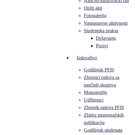
Naučno-istraživački rad
Opšti akti
Fotogalerija
Vannastavne aktivnosti
Studentska praksa
Dešavanja
Pozivi
Izdavaštvo
Godišnjak PFIS
Zbornici radova sa
naučnih skupova
Monografije
Udžbenici
Zbornik radova PFIS
Zbirka monografskih
publikacija
Godišnjak studenata