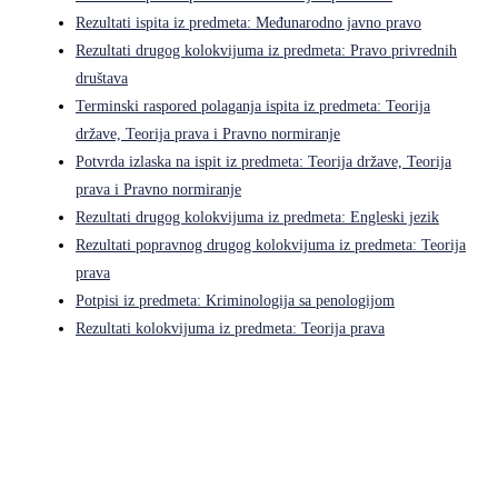
Rezultati ispita iz predmeta: Međunarodno javno pravo
Rezultati drugog kolokvijuma iz predmeta: Pravo privrednih
društava
Terminski raspored polaganja ispita iz predmeta: Teorija
države, Teorija prava i Pravno normiranje
Potvrda izlaska na ispit iz predmeta: Teorija države, Teorija
prava i Pravno normiranje
Rezultati drugog kolokvijuma iz predmeta: Engleski jezik
Rezultati popravnog drugog kolokvijuma iz predmeta: Teorija
prava
Potpisi iz predmeta: Kriminologija sa penologijom
Rezultati kolokvijuma iz predmeta: Teorija prava