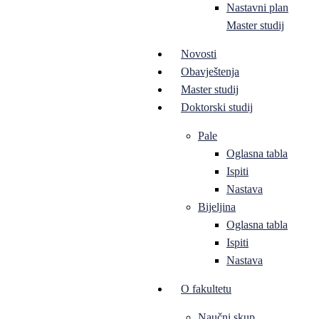
Nastavni plan
Master studij
Novosti
Obavještenja
Master studij
Doktorski studij
Pale
Oglasna tabla
Ispiti
Nastava
Bijeljina
Oglasna tabla
Ispiti
Nastava
O fakultetu
Naučni skup