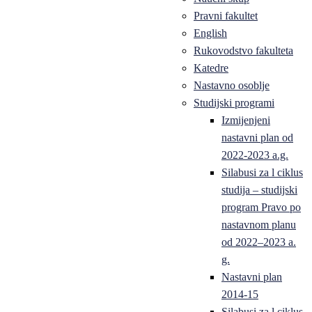
Pravni fakultet
English
Rukovodstvo fakulteta
Katedre
Nastavno osoblje
Studijski programi
Izmijenjeni
nastavni plan od
2022-2023 a.g.
Silabusi za l ciklus
studija – studijski
program Pravo po
nastavnom planu
od 2022–2023 a.
g.
Nastavni plan
2014-15
Silabusi za l ciklus