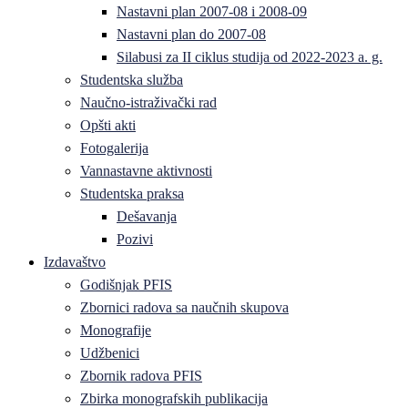
Nastavni plan 2007-08 i 2008-09
Nastavni plan do 2007-08
Silabusi za II ciklus studija od 2022-2023 a. g.
Studentska služba
Naučno-istraživački rad
Opšti akti
Fotogalerija
Vannastavne aktivnosti
Studentska praksa
Dešavanja
Pozivi
Izdavaštvo
Godišnjak PFIS
Zbornici radova sa naučnih skupova
Monografije
Udžbenici
Zbornik radova PFIS
Zbirka monografskih publikacija