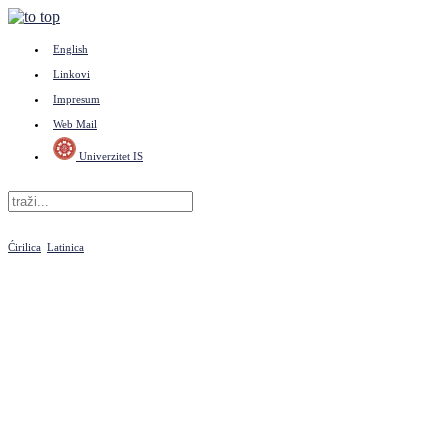
English
Linkovi
Impresum
Web Mail
Univerzitet IS
Ćirilica
Latinica