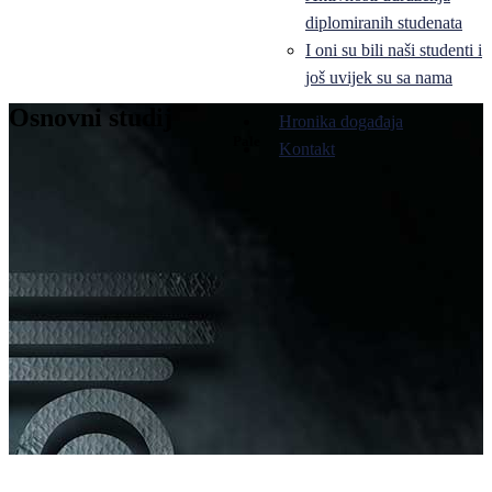
diplomiranih studenata
I oni su bili naši studenti i
još uvijek su sa nama
Osnovni studij
Hronika događaja
Pale
Kontakt