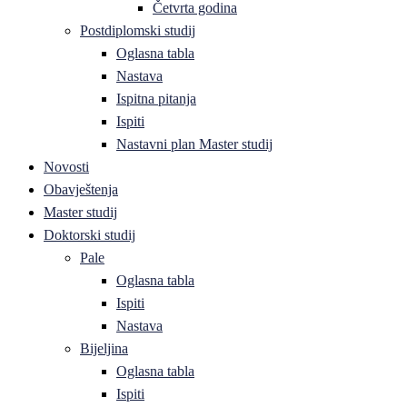
Četvrta godina
Postdiplomski studij
Oglasna tabla
Nastava
Ispitna pitanja
Ispiti
Nastavni plan Master studij
Novosti
Obavještenja
Master studij
Doktorski studij
Pale
Oglasna tabla
Ispiti
Nastava
Bijeljina
Oglasna tabla
Ispiti