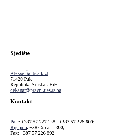
Pravni fakultet Univerziteta u Istočnom Sarajevu
Sjedište
Alekse Šantića br.3
71420 Pale
Republika Srpska - BiH
dekanat@pravni.ues.rs.ba
Kontakt
Pale
: +387 57 227 138 i +387 57 226 609;
Bijeljina
: +387 55 211 390;
Fax: +387 57 226 892