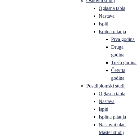
Osnovni studij
Oglasna tabla
Nastava
Ispiti
Ispitna pitanja
Prva godina
Druga
godina
Treća godina
Četvrta
godina
Postdiplomski studij
Oglasna tabla
Nastava
Ispiti
Ispitna pitanja
Nastavni plan
Master studij