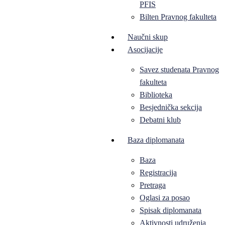
PFIS
Bilten Pravnog fakulteta
Naučni skup
Asocijacije
Savez studenata Pravnog
fakulteta
Biblioteka
Besjednička sekcija
Debatni klub
Baza diplomanata
Baza
Registracija
Pretraga
Oglasi za posao
Spisak diplomanata
Aktivnosti udruženja