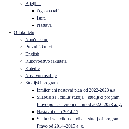
Bijeljina
Oglasna tabla
Ispiti
Nastava
O fakultetu
Naučni skup
Pravni fakultet
English
Rukovodstvo fakulteta
Katedre
Nastavno osoblje
Studijski programi
Izmijenjeni nastavni plan od 2022-2023 a.g.
Silabusi za l ciklus studija – studijski program
Pravo po nastavnom planu od 2022–2023 a. g.
Nastavni plan 2014-15
Silabusi za l ciklus studija – studijski program
Pravo od 2014–2015 a. g.