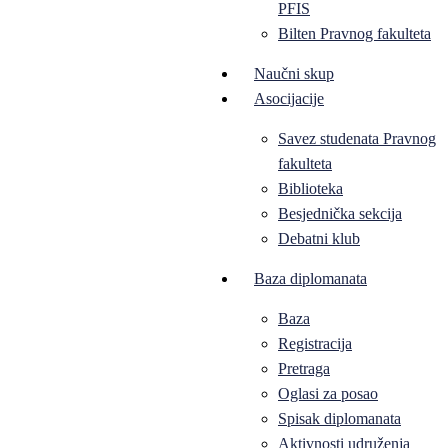
PFIS
Bilten Pravnog fakulteta
Naučni skup
Asocijacije
Savez studenata Pravnog
fakulteta
Biblioteka
Besjednička sekcija
Debatni klub
Baza diplomanata
Baza
Registracija
Pretraga
Oglasi za posao
Spisak diplomanata
Aktivnosti udruženja