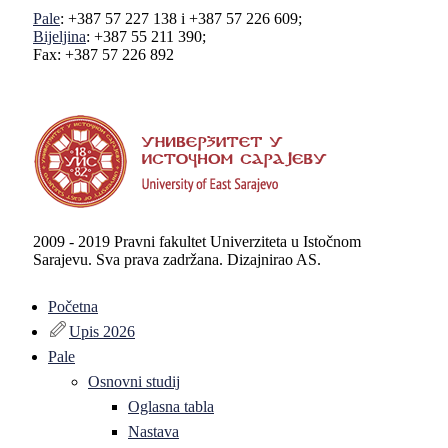
Pale
: +387 57 227 138 i +387 57 226 609;
Bijeljina
: +387 55 211 390;
Fax: +387 57 226 892
2009 - 2019 Pravni fakultet Univerziteta u Istočnom
Sarajevu. Sva prava zadržana. Dizajnirao AS.
Početna
Upis 2026
Pale
Osnovni studij
Oglasna tabla
Nastava