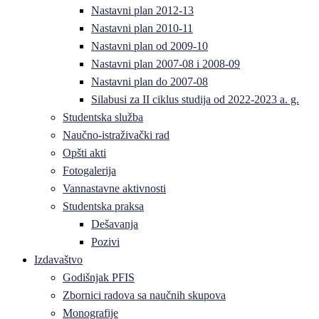
Nastavni plan 2012-13
Nastavni plan 2010-11
Nastavni plan od 2009-10
Nastavni plan 2007-08 i 2008-09
Nastavni plan do 2007-08
Silabusi za II ciklus studija od 2022-2023 a. g.
Studentska služba
Naučno-istraživački rad
Opšti akti
Fotogalerija
Vannastavne aktivnosti
Studentska praksa
Dešavanja
Pozivi
Izdavaštvo
Godišnjak PFIS
Zbornici radova sa naučnih skupova
Monografije