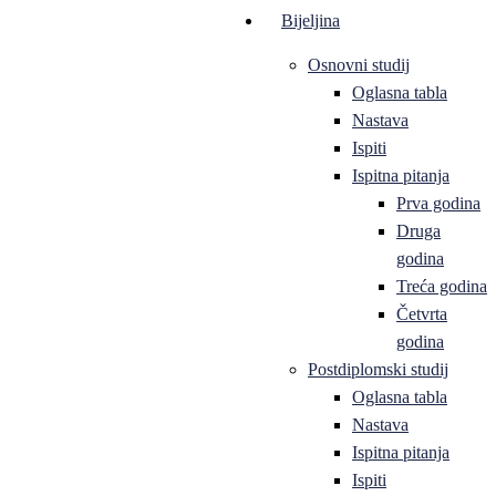
Bijeljina
Osnovni studij
Oglasna tabla
Nastava
Ispiti
Ispitna pitanja
Prva godina
Druga
godina
Treća godina
Četvrta
godina
Postdiplomski studij
Oglasna tabla
Nastava
Ispitna pitanja
Ispiti