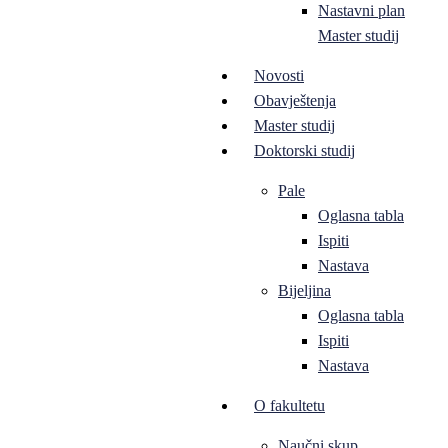
Nastavni plan
Master studij
Novosti
Obavještenja
Master studij
Doktorski studij
Pale
Oglasna tabla
Ispiti
Nastava
Bijeljina
Oglasna tabla
Ispiti
Nastava
O fakultetu
Naučni skup