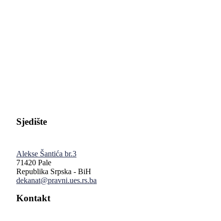
Pravni fakultet Univerziteta u Istočnom Sarajevu
Sjedište
Alekse Šantića br.3
71420 Pale
Republika Srpska - BiH
dekanat@pravni.ues.rs.ba
Kontakt