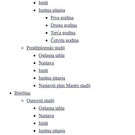
Ispiti
Ispitna pitanja
Prva godina
Druga godina
Treća godina
Četvrta godina
Postdiplomski studij
Oglasna tabla
Nastava
Ispiti
Ispitna pitanja
Nastavni plan Master studij
Bijeljina
Osnovni studij
Oglasna tabla
Nastava
Ispiti
Ispitna pitanja