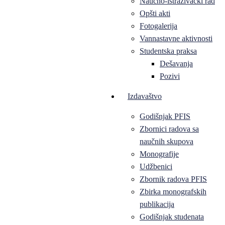
Naučno-istraživački rad
Opšti akti
Fotogalerija
Vannastavne aktivnosti
Studentska praksa
Dešavanja
Pozivi
Izdavaštvo
Godišnjak PFIS
Zbornici radova sa
naučnih skupova
Monografije
Udžbenici
Zbornik radova PFIS
Zbirka monografskih
publikacija
Godišnjak studenata