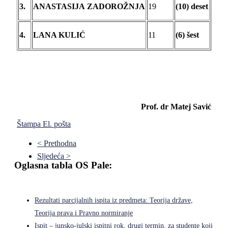
3.
ANASTASIJA ZADOROŽNJA
19
(10) deset
4.
LANA KULIĆ
11
(6) šest
Prof. dr Matej Savić
Štampa
El. pošta
< Prethodna
Sljedeća >
Oglasna tabla OS Pale:
Rezultati parcijalnih ispita iz predmeta: Teorija države,
Teorija prava i Pravno normiranje
Ispit – junsko-julski ispitni rok, drugi termin, za studente koji