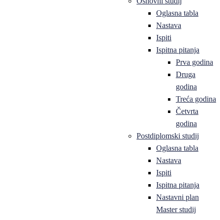
Osnovni studij
Oglasna tabla
Nastava
Ispiti
Ispitna pitanja
Prva godina
Druga
godina
Treća godina
Četvrta
godina
Postdiplomski studij
Oglasna tabla
Nastava
Ispiti
Ispitna pitanja
Nastavni plan
Master studij