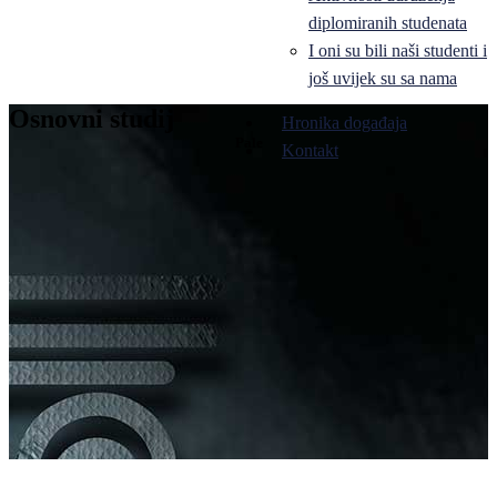
diplomiranih studenata
I oni su bili naši studenti i
još uvijek su sa nama
Osnovni studij
Hronika događaja
Pale
Kontakt