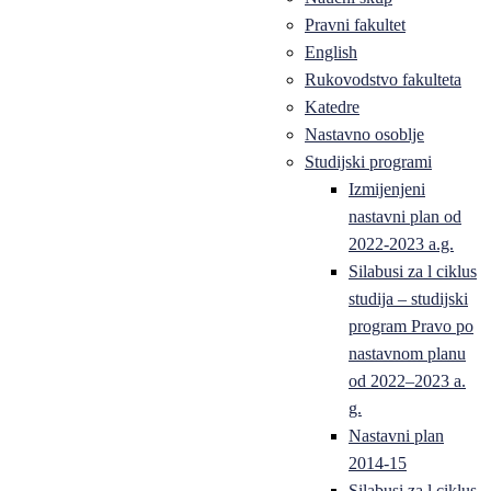
Pravni fakultet
English
Rukovodstvo fakulteta
Katedre
Nastavno osoblje
Studijski programi
Izmijenjeni
nastavni plan od
2022-2023 a.g.
Silabusi za l ciklus
studija – studijski
program Pravo po
nastavnom planu
od 2022–2023 a.
g.
Nastavni plan
2014-15
Silabusi za l ciklus