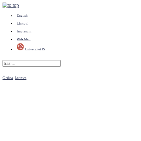
English
Linkovi
Impresum
Web Mail
Univerzitet IS
Ćirilica
Latinica