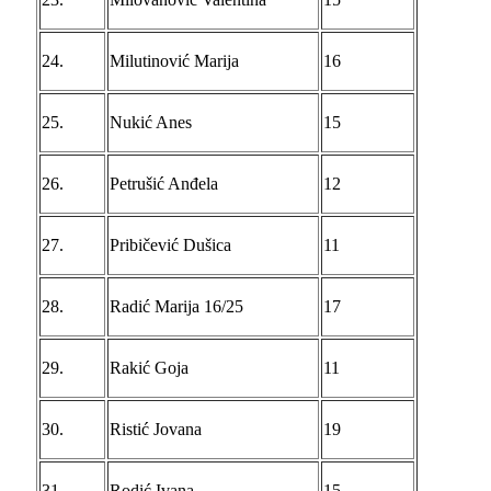
24.
Milutinović Marija
16
25.
Nukić Anes
15
26.
Petrušić Anđela
12
27.
Pribičević Dušica
11
28.
Radić Marija 16/25
17
29.
Rakić Goja
11
30.
Ristić Jovana
19
31.
Rodić Ivana
15