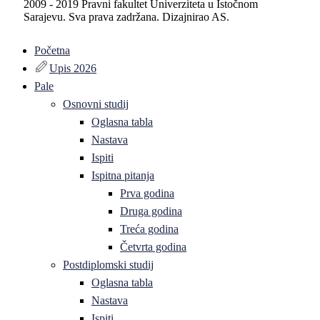
2009 - 2019 Pravni fakultet Univerziteta u Istočnom
Sarajevu. Sva prava zadržana. Dizajnirao AS.
Početna
Upis 2026
Pale
Osnovni studij
Oglasna tabla
Nastava
Ispiti
Ispitna pitanja
Prva godina
Druga godina
Treća godina
Četvrta godina
Postdiplomski studij
Oglasna tabla
Nastava
Ispiti