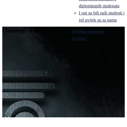
diplomiranih studenata
I oni su bili naši studenti i
još uvijek su sa nama
Osnovni studij
Hronika događaja
Bijeljina
Kontakt