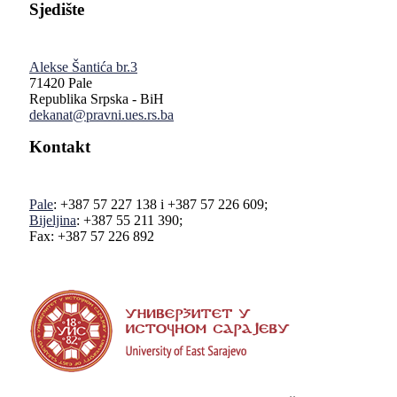
Sjedište
Alekse Šantića br.3
71420 Pale
Republika Srpska - BiH
dekanat@pravni.ues.rs.ba
Kontakt
Pale
: +387 57 227 138 i +387 57 226 609;
Bijeljina
: +387 55 211 390;
Fax: +387 57 226 892