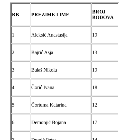
BROJ
RB
PREZIME I IME
BODOVA
1.
Aleksić Anastasija
19
2.
Bajrić Asja
13
3.
Balaš Nikola
19
4.
Čorić Ivana
18
5.
Čortuma Katarina
12
6.
Demonjić Bojana
17
7.
Dragić Petar
14