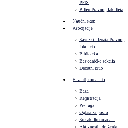
PFIS
Bilten Pravnog fakulteta
Naučni skup
Asocijacije
Savez studenata Pravnog
fakulteta
Biblioteka
Besjednička sekcija
Debatni klub
Baza diplomanata
Baza
Registracija
Pretraga
Oglasi za posao
Spisak diplomanata
Aktivnosti udruženja