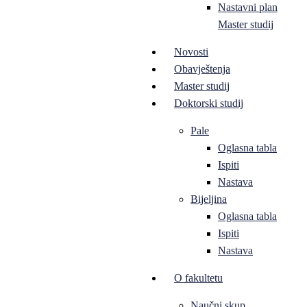
Nastavni plan
Master studij
Novosti
Obavještenja
Master studij
Doktorski studij
Pale
Oglasna tabla
Ispiti
Nastava
Bijeljina
Oglasna tabla
Ispiti
Nastava
O fakultetu
Naučni skup