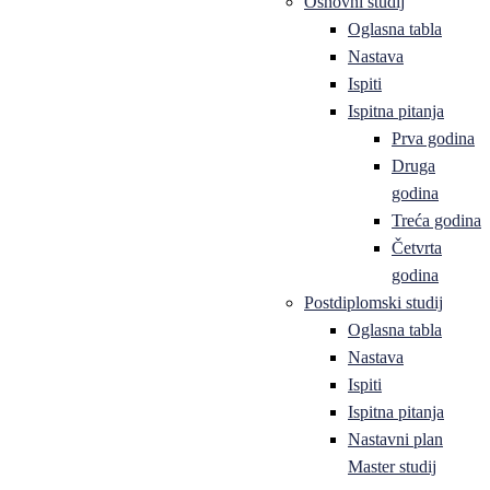
Osnovni studij
Oglasna tabla
Nastava
Ispiti
Ispitna pitanja
Prva godina
Druga
godina
Treća godina
Četvrta
godina
Postdiplomski studij
Oglasna tabla
Nastava
Ispiti
Ispitna pitanja
Nastavni plan
Master studij