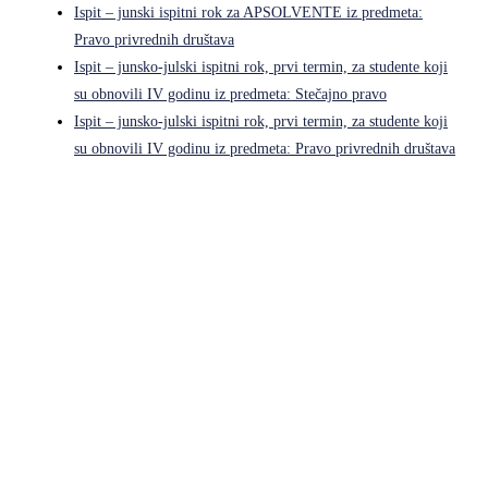
Ispit – junski ispitni rok za APSOLVENTE iz predmeta:
Pravo privrednih društava
Ispit – junsko-julski ispitni rok, prvi termin, za studente koji
su obnovili IV godinu iz predmeta: Stečajno pravo
Ispit – junsko-julski ispitni rok, prvi termin, za studente koji
su obnovili IV godinu iz predmeta: Pravo privrednih društava
Pravni fakultet Univerziteta u Istočnom Sarajevu