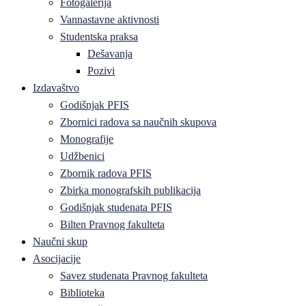
Fotogalerija
Vannastavne aktivnosti
Studentska praksa
Dešavanja
Pozivi
Izdavaštvo
Godišnjak PFIS
Zbornici radova sa naučnih skupova
Monografije
Udžbenici
Zbornik radova PFIS
Zbirka monografskih publikacija
Godišnjak studenata PFIS
Bilten Pravnog fakulteta
Naučni skup
Asocijacije
Savez studenata Pravnog fakulteta
Biblioteka