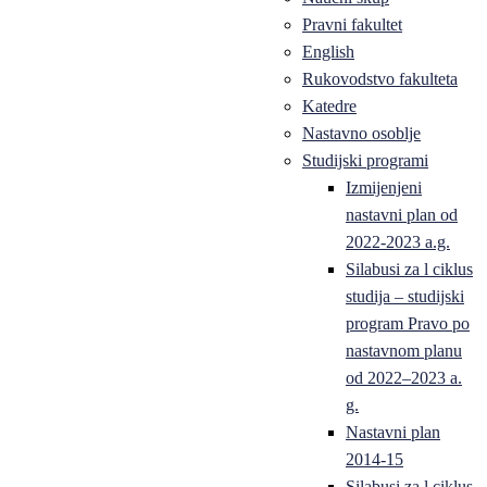
Pravni fakultet
English
Rukovodstvo fakulteta
Katedre
Nastavno osoblje
Studijski programi
Izmijenjeni
nastavni plan od
2022-2023 a.g.
Silabusi za l ciklus
studija – studijski
program Pravo po
nastavnom planu
od 2022–2023 a.
g.
Nastavni plan
2014-15
Silabusi za l ciklus