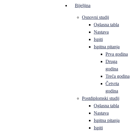
Bijeljina
Osnovni studij
Oglasna tabla
Nastava
Ispiti
Ispitna pitanja
Prva godina
Druga
godina
Treća godina
Četvrta
godina
Postdiplomski studij
Oglasna tabla
Nastava
Ispitna pitanja
Ispiti