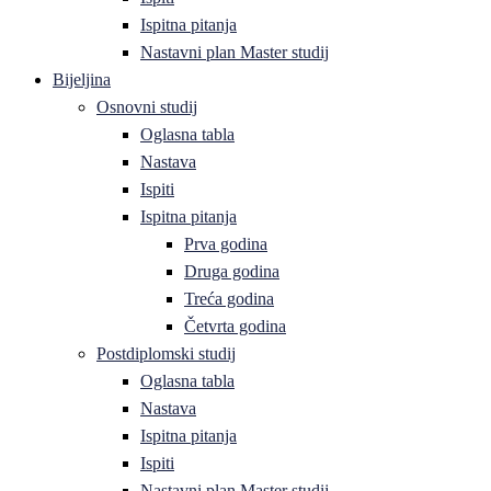
Ispitna pitanja
Nastavni plan Master studij
Bijeljina
Osnovni studij
Oglasna tabla
Nastava
Ispiti
Ispitna pitanja
Prva godina
Druga godina
Treća godina
Četvrta godina
Postdiplomski studij
Oglasna tabla
Nastava
Ispitna pitanja
Ispiti
Nastavni plan Master studij