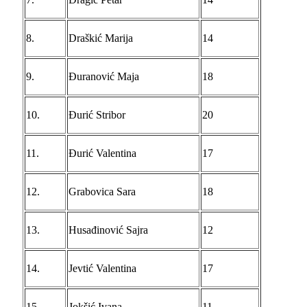
8.
Draškić Marija
14
9.
Đuranović Maja
18
10.
Đurić Stribor
20
11.
Đurić Valentina
17
12.
Grabovica Sara
18
13.
Husađinović Sajra
12
14.
Jevtić Valentina
17
15.
Jokšić Ivana
11