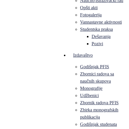
Naučno-istraživački rad
Opšti akti
Fotogalerija
Vannastavne aktivnosti
Studentska praksa
Dešavanja
Pozivi
Izdavaštvo
Godišnjak PFIS
Zbornici radova sa
naučnih skupova
Monografije
Udžbenici
Zbornik radova PFIS
Zbirka monografskih
publikacija
Godišnjak studenata