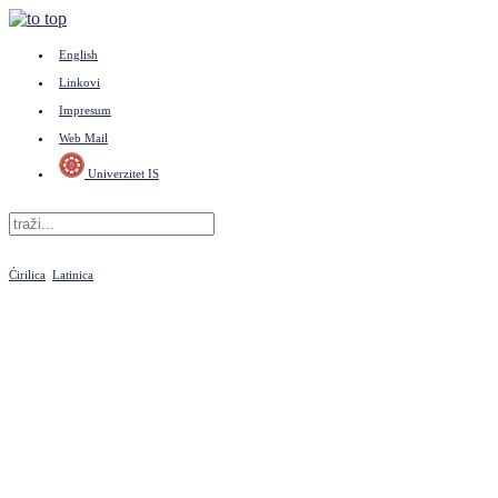
English
Linkovi
Impresum
Web Mail
Univerzitet IS
Ćirilica
Latinica