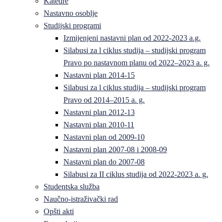
Katedre
Nastavno osoblje
Studijski programi
Izmijenjeni nastavni plan od 2022-2023 a.g.
Silabusi za l ciklus studija – studijski program
Pravo po nastavnom planu od 2022–2023 a. g.
Nastavni plan 2014-15
Silabusi za l ciklus studija – studijski program
Pravo od 2014–2015 a. g.
Nastavni plan 2012-13
Nastavni plan 2010-11
Nastavni plan od 2009-10
Nastavni plan 2007-08 i 2008-09
Nastavni plan do 2007-08
Silabusi za II ciklus studija od 2022-2023 a. g.
Studentska služba
Naučno-istraživački rad
Opšti akti