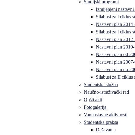
Studijski programi
Izmijenjeni nastavni
Silabusi za l ciklus
Nastavni plan 2014
Silabusi za l ciklus
Nastavni plan 2012
Nastavni plan 2010-
Nastavni plan od 20
Nastavni plan 2007-
Nastavni plan do 20
Silabusi za II ciklus
Studentska služba
Naučno-istraživački rad
Opšti akti
Fotogalerija
Vannastavne aktivnosti
Studentska praksa
Dešavanja