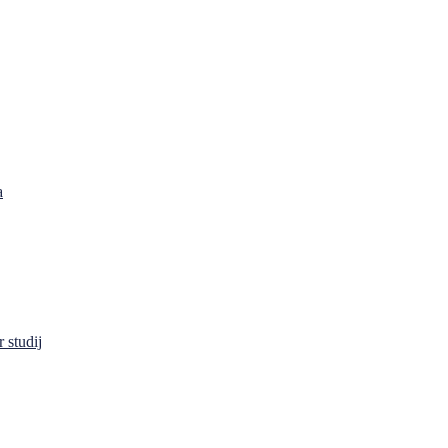
a
 studij