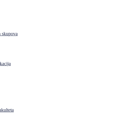
h skupova
kacija
akulteta