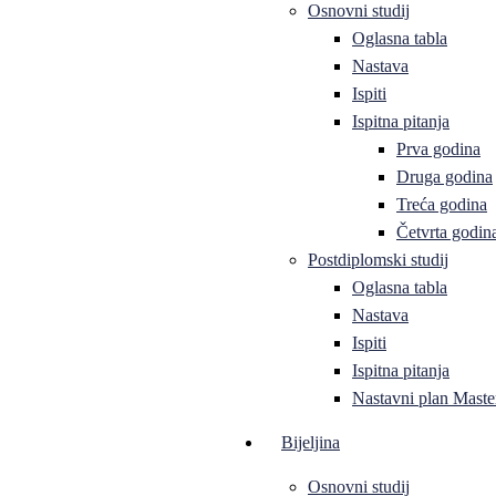
Osnovni studij
Oglasna tabla
Nastava
Ispiti
Ispitna pitanja
Prva godina
Druga godina
Treća godina
Četvrta godin
Postdiplomski studij
Oglasna tabla
Nastava
Ispiti
Ispitna pitanja
Nastavni plan Master
Bijeljina
Osnovni studij