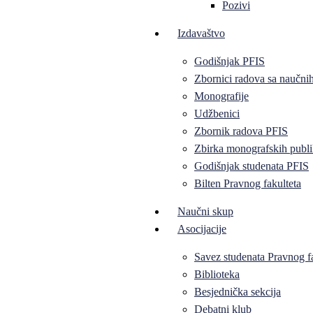
Pozivi
Izdavaštvo
Godišnjak PFIS
Zbornici radova sa naučni
Monografije
Udžbenici
Zbornik radova PFIS
Zbirka monografskih publi
Godišnjak studenata PFIS
Bilten Pravnog fakulteta
Naučni skup
Asocijacije
Savez studenata Pravnog f
Biblioteka
Besjednička sekcija
Debatni klub