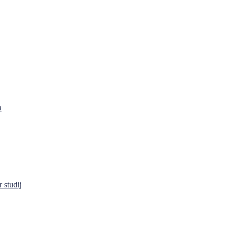
a
 studij