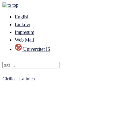
English
Linkovi
Impresum
Web Mail
Univerzitet IS
Ćirilica
Latinica