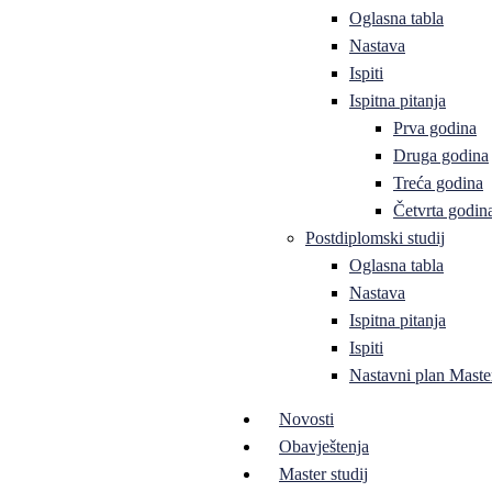
Oglasna tabla
Nastava
Ispiti
Ispitna pitanja
Prva godina
Druga godina
Treća godina
Četvrta godin
Postdiplomski studij
Oglasna tabla
Nastava
Ispitna pitanja
Ispiti
Nastavni plan Master
Novosti
Obavještenja
Master studij