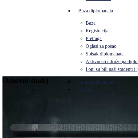
Baza diplomanata
Baza
Registracija
Pretraga
Oglasi za posao
Spisak diplomanata
Aktivnosti udruženja diplo
I oni su bili naši studenti 
Osnovni studij
Hronika događaja
Kontakt