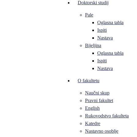
Doktorski studij
Pale
Oglasna tabla
Ispiti
Nastava
Bijeljina
Oglasna tabla
Ispiti
Nastava
O fakultetu
Naučni skup
Pravni fakultet
English
Rukovodstvo fakulteta
Katedre
Nastavno osoblje