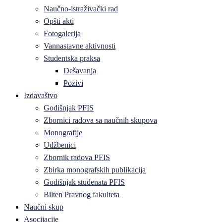
Naučno-istraživački rad
Opšti akti
Fotogalerija
Vannastavne aktivnosti
Studentska praksa
Dešavanja
Pozivi
Izdavaštvo
Godišnjak PFIS
Zbornici radova sa naučnih skupova
Monografije
Udžbenici
Zbornik radova PFIS
Zbirka monografskih publikacija
Godišnjak studenata PFIS
Bilten Pravnog fakulteta
Naučni skup
Asocijacije