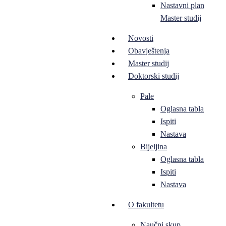
Nastavni plan
Master studij
Novosti
Obavještenja
Master studij
Doktorski studij
Pale
Oglasna tabla
Ispiti
Nastava
Bijeljina
Oglasna tabla
Ispiti
Nastava
O fakultetu
Naučni skup