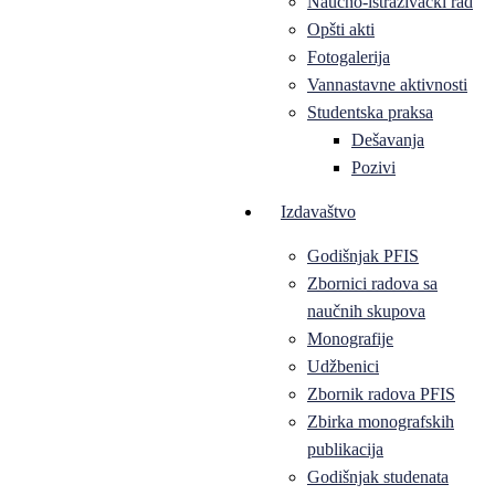
Naučno-istraživački rad
Opšti akti
Fotogalerija
Vannastavne aktivnosti
Studentska praksa
Dešavanja
Pozivi
Izdavaštvo
Godišnjak PFIS
Zbornici radova sa
naučnih skupova
Monografije
Udžbenici
Zbornik radova PFIS
Zbirka monografskih
publikacija
Godišnjak studenata