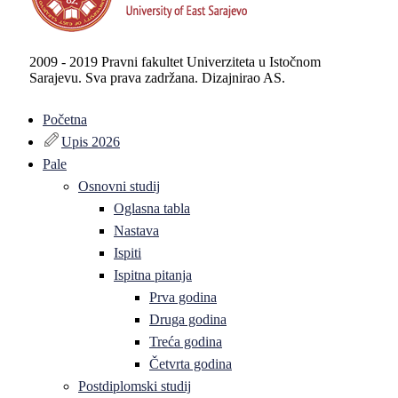
2009 - 2019 Pravni fakultet Univerziteta u Istočnom
Sarajevu. Sva prava zadržana. Dizajnirao AS.
Početna
Upis 2026
Pale
Osnovni studij
Oglasna tabla
Nastava
Ispiti
Ispitna pitanja
Prva godina
Druga godina
Treća godina
Četvrta godina
Postdiplomski studij