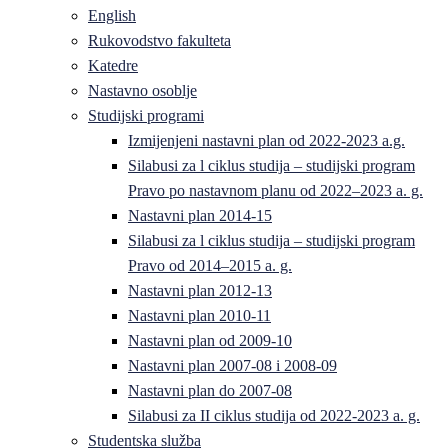
English
Rukovodstvo fakulteta
Katedre
Nastavno osoblje
Studijski programi
Izmijenjeni nastavni plan od 2022-2023 a.g.
Silabusi za l ciklus studija – studijski program
Pravo po nastavnom planu od 2022–2023 a. g.
Nastavni plan 2014-15
Silabusi za l ciklus studija – studijski program
Pravo od 2014–2015 a. g.
Nastavni plan 2012-13
Nastavni plan 2010-11
Nastavni plan od 2009-10
Nastavni plan 2007-08 i 2008-09
Nastavni plan do 2007-08
Silabusi za II ciklus studija od 2022-2023 a. g.
Studentska služba