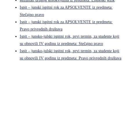
Rezultati drugog kolokvijuma iz predmeta: Engleski jezik
Ispit – junski ispitni rok za APSOLVENTE iz predmeta:
Stečajno pravo
Ispit – junski ispitni rok za APSOLVENTE iz predmeta:
Pravo privrednih društava
Ispit – junsko-julski ispitni rok, prvi termin, za studente koji
su obnovili IV godinu iz predmeta: Stečajno pravo
Ispit – junsko-julski ispitni rok, prvi termin, za studente koji
su obnovili IV godinu iz predmeta: Pravo privrednih društava
Pravni fakultet Univerziteta u Istočnom Sarajevu