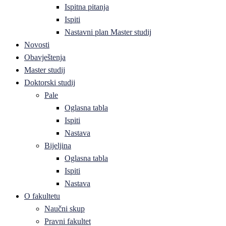
Ispitna pitanja
Ispiti
Nastavni plan Master studij
Novosti
Obavještenja
Master studij
Doktorski studij
Pale
Oglasna tabla
Ispiti
Nastava
Bijeljina
Oglasna tabla
Ispiti
Nastava
O fakultetu
Naučni skup
Pravni fakultet