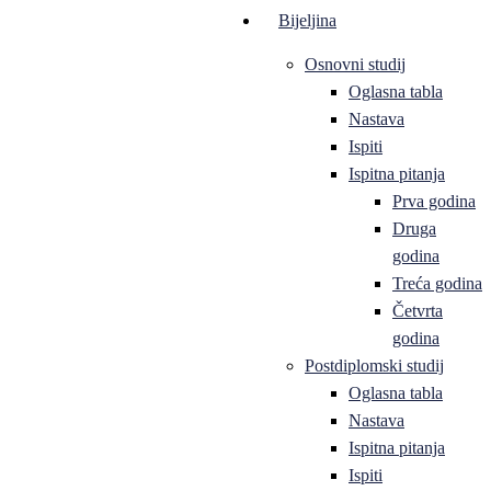
Bijeljina
Osnovni studij
Oglasna tabla
Nastava
Ispiti
Ispitna pitanja
Prva godina
Druga
godina
Treća godina
Četvrta
godina
Postdiplomski studij
Oglasna tabla
Nastava
Ispitna pitanja
Ispiti