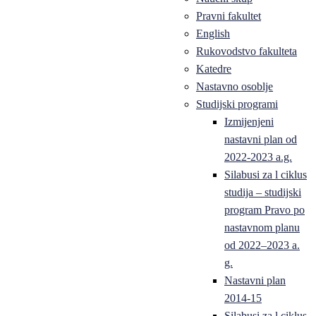
Pravni fakultet
English
Rukovodstvo fakulteta
Katedre
Nastavno osoblje
Studijski programi
Izmijenjeni
nastavni plan od
2022-2023 a.g.
Silabusi za l ciklus
studija – studijski
program Pravo po
nastavnom planu
od 2022–2023 a.
g.
Nastavni plan
2014-15
Silabusi za l ciklus