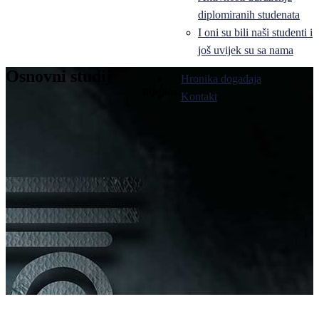
diplomiranih studenata
I oni su bili naši studenti i
još uvijek su sa nama
Osnovni studij
Hronika događaja
Bijeljina
Kontakt