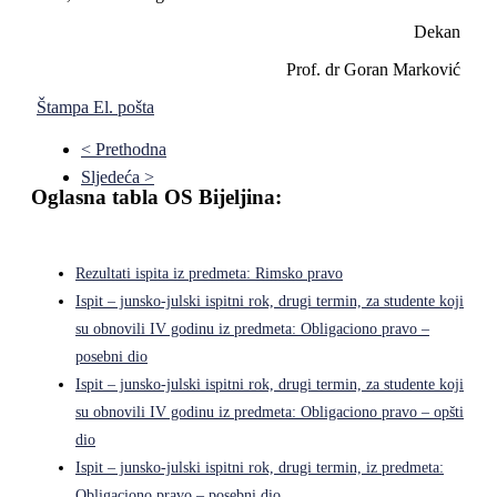
Dekan
Prof. dr Goran Marković
Štampa
El. pošta
< Prethodna
Sljedeća >
Oglasna tabla OS Bijeljina:
Rezultati ispita iz predmeta: Rimsko pravo
Ispit – junsko-julski ispitni rok, drugi termin, za studente koji
su obnovili IV godinu iz predmeta: Obligaciono pravo –
posebni dio
Ispit – junsko-julski ispitni rok, drugi termin, za studente koji
su obnovili IV godinu iz predmeta: Obligaciono pravo – opšti
dio
Ispit – junsko-julski ispitni rok, drugi termin, iz predmeta:
Obligaciono pravo – posebni dio