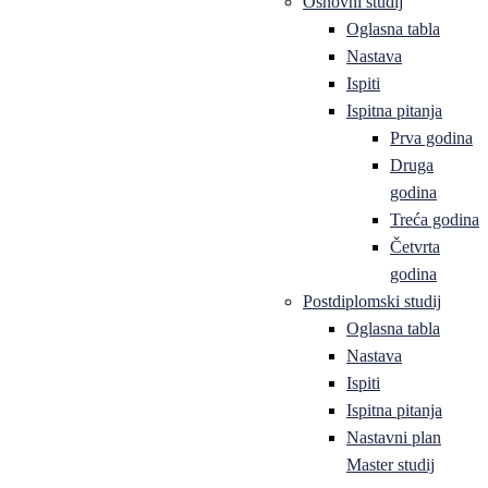
Osnovni studij
Oglasna tabla
Nastava
Ispiti
Ispitna pitanja
Prva godina
Druga
godina
Treća godina
Četvrta
godina
Postdiplomski studij
Oglasna tabla
Nastava
Ispiti
Ispitna pitanja
Nastavni plan
Master studij