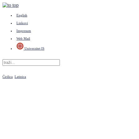
English
Linkovi
Impresum
Web Mail
Univerzitet IS
Ćirilica
Latinica