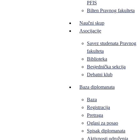
PFIS
Bilten Pravnog fakulteta
Naučni skup
Asocijacije
Savez studenata Pravnog
fakulteta
Biblioteka
Besjednička sekcija
Debatni klub
Baza diplomanata
Baza
Registracija
Pretraga
Oglasi za posao
Spisak diplomanata
Aktivnosti udruženja