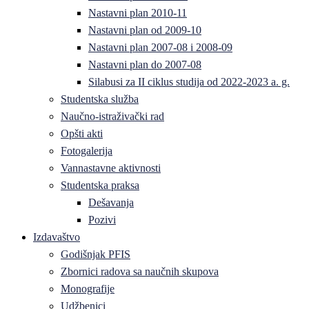
Nastavni plan 2010-11
Nastavni plan od 2009-10
Nastavni plan 2007-08 i 2008-09
Nastavni plan do 2007-08
Silabusi za II ciklus studija od 2022-2023 a. g.
Studentska služba
Naučno-istraživački rad
Opšti akti
Fotogalerija
Vannastavne aktivnosti
Studentska praksa
Dešavanja
Pozivi
Izdavaštvo
Godišnjak PFIS
Zbornici radova sa naučnih skupova
Monografije
Udžbenici