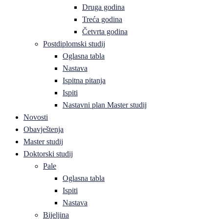
Druga godina
Treća godina
Četvrta godina
Postdiplomski studij
Oglasna tabla
Nastava
Ispitna pitanja
Ispiti
Nastavni plan Master studij
Novosti
Obavještenja
Master studij
Doktorski studij
Pale
Oglasna tabla
Ispiti
Nastava
Bijeljina