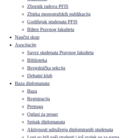
Zbornik radova PFIS
Zbirka monografskih publikacija
Godišnjak studenata PFIS
Bilten Pravnog fakulteta
Naučni skup
Asocijacije
Savez studenata Pravnog fakulteta
Biblioteka
Besjednička sekcija
Debatni klub
Baza diplomanata
Baza
Registracija
Pretraga
Oglasi za posao
Spisak diplomanata
Aktivnosti udruženja diplomiranih studenata
I oni su bili naši studenti i još uvijek su sa nama