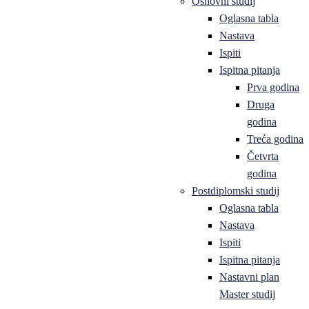
Osnovni studij
Oglasna tabla
Nastava
Ispiti
Ispitna pitanja
Prva godina
Druga
godina
Treća godina
Četvrta
godina
Postdiplomski studij
Oglasna tabla
Nastava
Ispiti
Ispitna pitanja
Nastavni plan
Master studij