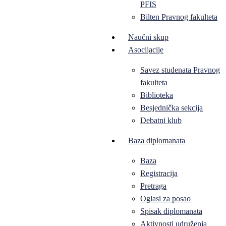
PFIS
Bilten Pravnog fakulteta
Naučni skup
Asocijacije
Savez studenata Pravnog
fakulteta
Biblioteka
Besjednička sekcija
Debatni klub
Baza diplomanata
Baza
Registracija
Pretraga
Oglasi za posao
Spisak diplomanata
Aktivnosti udruženja