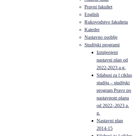
Pravni fakultet
English
Rukovodstvo fakulteta
Katedre
Nastavno osoblje
Studijski programi
Izmijenjeni
nastavni plan od
2022-2023 a.g.
Silabusi za l ciklus
studija – studijski
program Pravo po
nastavnom planu
od 2022–2023 a.
g.
Nastavni plan
2014-15
Silabusi za l ciklus