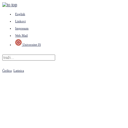
English
Linkovi
Impresum
Web Mail
Univerzitet IS
Ćirilica
Latinica