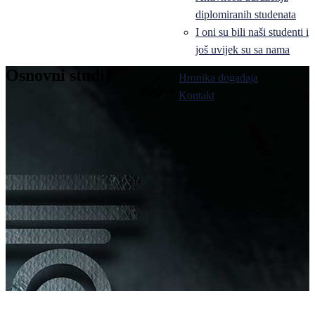
diplomiranih studenata
I oni su bili naši studenti i
još uvijek su sa nama
Osnovni studij
Hronika događaja
Bijeljina
Kontakt