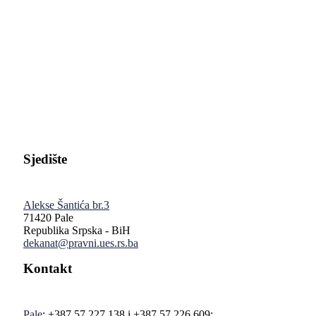
Pravni fakultet Univerziteta u Istočnom Sarajevu
Sjedište
Alekse Šantića br.3
71420 Pale
Republika Srpska - BiH
dekanat@pravni.ues.rs.ba
Kontakt
Pale
: +387 57 227 138 i +387 57 226 609;