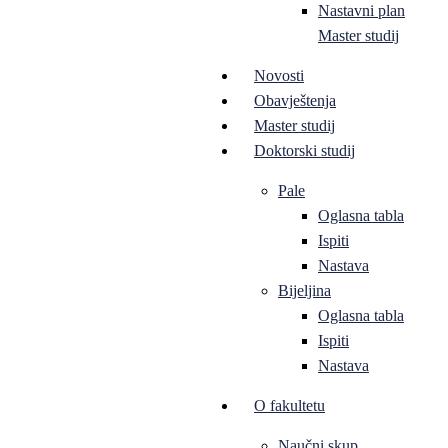
Nastavni plan
Master studij
Novosti
Obavještenja
Master studij
Doktorski studij
Pale
Oglasna tabla
Ispiti
Nastava
Bijeljina
Oglasna tabla
Ispiti
Nastava
O fakultetu
Naučni skup