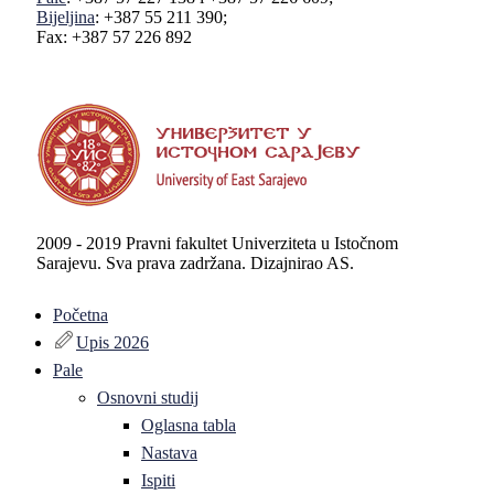
Bijeljina
: +387 55 211 390;
Fax: +387 57 226 892
2009 - 2019 Pravni fakultet Univerziteta u Istočnom
Sarajevu. Sva prava zadržana. Dizajnirao AS.
Početna
Upis 2026
Pale
Osnovni studij
Oglasna tabla
Nastava
Ispiti