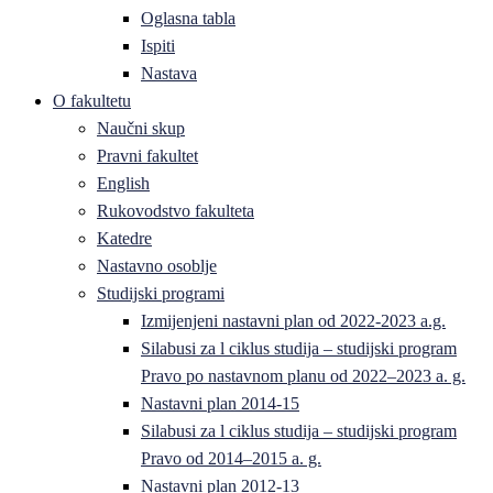
Oglasna tabla
Ispiti
Nastava
O fakultetu
Naučni skup
Pravni fakultet
English
Rukovodstvo fakulteta
Katedre
Nastavno osoblje
Studijski programi
Izmijenjeni nastavni plan od 2022-2023 a.g.
Silabusi za l ciklus studija – studijski program
Pravo po nastavnom planu od 2022–2023 a. g.
Nastavni plan 2014-15
Silabusi za l ciklus studija – studijski program
Pravo od 2014–2015 a. g.
Nastavni plan 2012-13