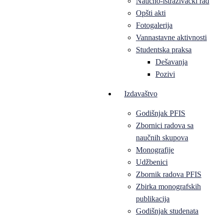
Naučno-istraživački rad
Opšti akti
Fotogalerija
Vannastavne aktivnosti
Studentska praksa
Dešavanja
Pozivi
Izdavaštvo
Godišnjak PFIS
Zbornici radova sa
naučnih skupova
Monografije
Udžbenici
Zbornik radova PFIS
Zbirka monografskih
publikacija
Godišnjak studenata