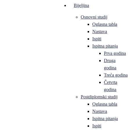
Bijeljina
Osnovni studij
Oglasna tabla
Nastava
Ispiti
Ispitna pitanja
Prva godina
Druga
godina
Treća godina
Četvrta
godina
Postdiplomski studij
Oglasna tabla
Nastava
Ispitna pitanja
Ispiti