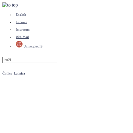
English
Linkovi
Impresum
Web Mail
Univerzitet IS
Ćirilica
Latinica