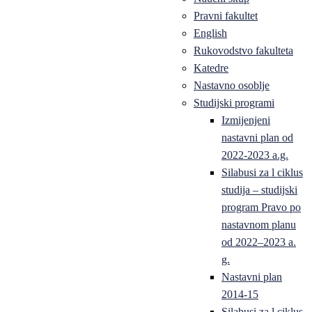
Pravni fakultet
English
Rukovodstvo fakulteta
Katedre
Nastavno osoblje
Studijski programi
Izmijenjeni
nastavni plan od
2022-2023 a.g.
Silabusi za l ciklus
studija – studijski
program Pravo po
nastavnom planu
od 2022–2023 a.
g.
Nastavni plan
2014-15
Silabusi za l ciklus