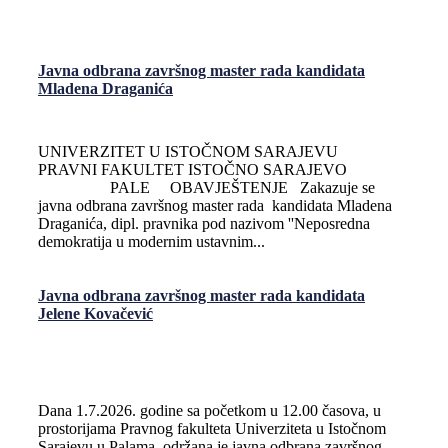
Javna odbrana završnog master rada kandidata
Mladena Draganića
UNIVERZITET U ISTOČNOM SARAJEVU
PRAVNI FAKULTET ISTOČNO SARAJEVO
PALE OBAVJEŠTENJE Zakazuje se
javna odbrana završnog master rada kandidata Mladena
Draganića, dipl. pravnika pod nazivom ''Neposredna
demokratija u modernim ustavnim...
Javna odbrana završnog master rada kandidata
Jelene Kovačević
Dana 1.7.2026. godine sa početkom u 12.00 časova, u
prostorijama Pravnog fakulteta Univerziteta u Istočnom
Sarajevu u Palama, održana je javna odbrana završnog