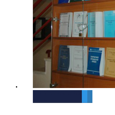
Zbornici radova sa naučnih
skupova