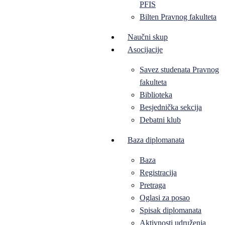
PFIS
Bilten Pravnog fakulteta
Naučni skup
Asocijacije
Savez studenata Pravnog
fakulteta
Biblioteka
Besjednička sekcija
Debatni klub
Baza diplomanata
Baza
Registracija
Pretraga
Oglasi za posao
Spisak diplomanata
Aktivnosti udruženja