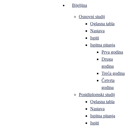
Bijeljina
Osnovni studij
Oglasna tabla
Nastava
Ispiti
Ispitna pitanja
Prva godina
Druga
godina
Treća godina
Četvrta
godina
Postdiplomski studij
Oglasna tabla
Nastava
Ispitna pitanja
Ispiti