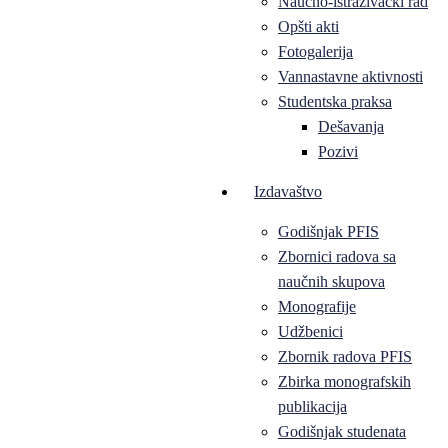
Naučno-istraživački rad
Opšti akti
Fotogalerija
Vannastavne aktivnosti
Studentska praksa
Dešavanja
Pozivi
Izdavaštvo
Godišnjak PFIS
Zbornici radova sa
naučnih skupova
Monografije
Udžbenici
Zbornik radova PFIS
Zbirka monografskih
publikacija
Godišnjak studenata