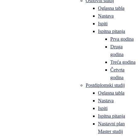
Osnovni studij
Oglasna tabla
Nastava
Ispiti
Ispitna pitanja
Prva godina
Druga
godina
Treća godina
Četvrta
godina
Postdiplomski studij
Oglasna tabla
Nastava
Ispiti
Ispitna pitanja
Nastavni plan
Master studij