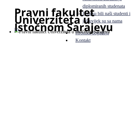
diplomiranih studenata
Pravni fakultet
I oni su bili naši studenti i
Univerziteta u
još uvijek su sa nama
Istočnom Sarajevu
Hronika događaja
Kontakt