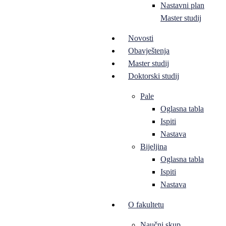
Nastavni plan
Master studij
Novosti
Obavještenja
Master studij
Doktorski studij
Pale
Oglasna tabla
Ispiti
Nastava
Bijeljina
Oglasna tabla
Ispiti
Nastava
O fakultetu
Naučni skup