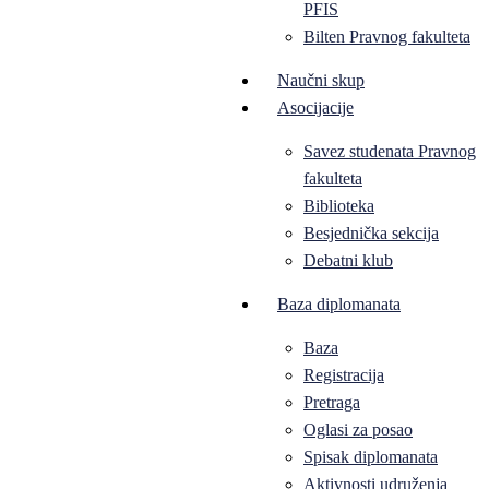
PFIS
Bilten Pravnog fakulteta
Naučni skup
Asocijacije
Savez studenata Pravnog
fakulteta
Biblioteka
Besjednička sekcija
Debatni klub
Baza diplomanata
Baza
Registracija
Pretraga
Oglasi za posao
Spisak diplomanata
Aktivnosti udruženja