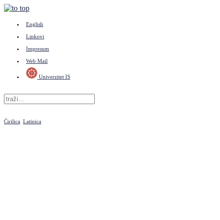
English
Linkovi
Impresum
Web Mail
Univerzitet IS
Ćirilica
Latinica