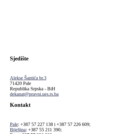
Pravni fakultet Univerziteta u Istočnom Sarajevu
Sjedište
Alekse Šantića br.3
71420 Pale
Republika Srpska - BiH
dekanat@pravni.ues.rs.ba
Kontakt
Pale
: +387 57 227 138 i +387 57 226 609;
Bijeljina
: +387 55 211 390;