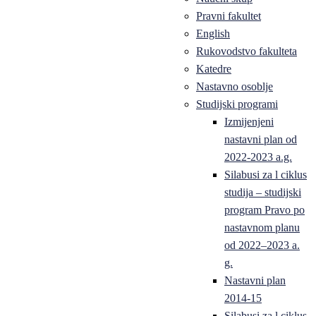
Pravni fakultet
English
Rukovodstvo fakulteta
Katedre
Nastavno osoblje
Studijski programi
Izmijenjeni
nastavni plan od
2022-2023 a.g.
Silabusi za l ciklus
studija – studijski
program Pravo po
nastavnom planu
od 2022–2023 a.
g.
Nastavni plan
2014-15
Silabusi za l ciklus