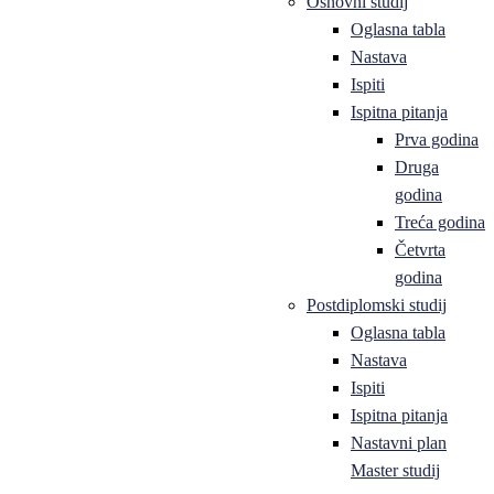
Osnovni studij
Oglasna tabla
Nastava
Ispiti
Ispitna pitanja
Prva godina
Druga
godina
Treća godina
Četvrta
godina
Postdiplomski studij
Oglasna tabla
Nastava
Ispiti
Ispitna pitanja
Nastavni plan
Master studij