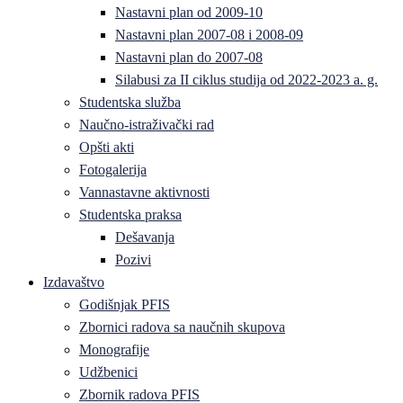
Nastavni plan od 2009-10
Nastavni plan 2007-08 i 2008-09
Nastavni plan do 2007-08
Silabusi za II ciklus studija od 2022-2023 a. g.
Studentska služba
Naučno-istraživački rad
Opšti akti
Fotogalerija
Vannastavne aktivnosti
Studentska praksa
Dešavanja
Pozivi
Izdavaštvo
Godišnjak PFIS
Zbornici radova sa naučnih skupova
Monografije
Udžbenici
Zbornik radova PFIS