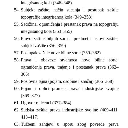
integrisanog kola (346–348)
Subjekt zaštite, način sticanja i postupak zaštite
topografije integrisanog kola (349–353)
Sadržina, ograničenja i prestanak prava na topografiju
integrisanog kola (353–355)
Pravo zaštite biljnih sorti – predmet i uslovi zaštite,
subjekt zaštite (356–359)
Postupak zaštite nove biljne sorte (359–362)
Prava i obaveze stvaraoca nove biljne sorte,
ograničenja prava, trajanje i prestanak prava (362–
365)
Poslovna tajna (pojam, osobine i značaj) (366–368)
Pojam i oblici prometa prava industrijske svojine
(369–377)
Ugovor o licenci (377–384)
Sudska zaštita prava industrijske svojine (409–411,
413–417)
Tužbeni zahtjevi u sporu zbog povrede prava