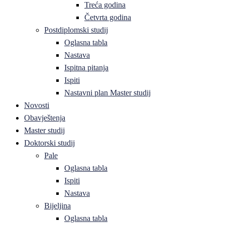
Treća godina
Četvrta godina
Postdiplomski studij
Oglasna tabla
Nastava
Ispitna pitanja
Ispiti
Nastavni plan Master studij
Novosti
Obavještenja
Master studij
Doktorski studij
Pale
Oglasna tabla
Ispiti
Nastava
Bijeljina
Oglasna tabla