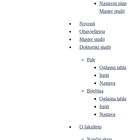
Nastavni plan
Master studij
Novosti
Obavještenja
Master studij
Doktorski studij
Pale
Oglasna tabla
Ispiti
Nastava
Bijeljina
Oglasna tabla
Ispiti
Nastava
O fakultetu
Naučni skup