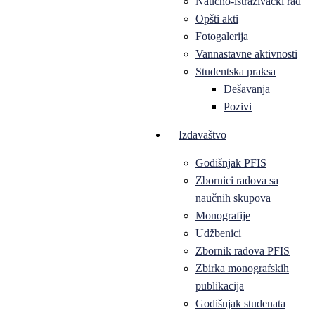
Naučno-istraživački rad
Opšti akti
Fotogalerija
Vannastavne aktivnosti
Studentska praksa
Dešavanja
Pozivi
Izdavaštvo
Godišnjak PFIS
Zbornici radova sa
naučnih skupova
Monografije
Udžbenici
Zbornik radova PFIS
Zbirka monografskih
publikacija
Godišnjak studenata