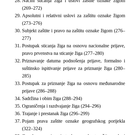
Načini sticanja žiga i uslovi zaštite oznake žigom
(269–272)
Apsolutni i relativni uslovi za zaštitu oznake žigom
(273–276)
Subjekt zaštite i pravo na zaštitu oznake žigom (276–
277)
Postupak sticanja žiga na osnovu nacionalne prijave,
pravo prvenstva na sticanje žiga (277–280)
Priznavanje datuma podnošenja prijave, formalno i
suštinsko ispitivanje prijave za priznanje žiga (280–
285)
Postupak za priznanje žiga na osnovu međunarodne
prijave (286–288)
Sadržina i obim žiga (288–294)
Ograničenja i razdvajanje žiga (294–296)
Trajanje i prestanak žiga (296–299)
Pojam prava zaštite oznake geografskog porijekla
(322–324)