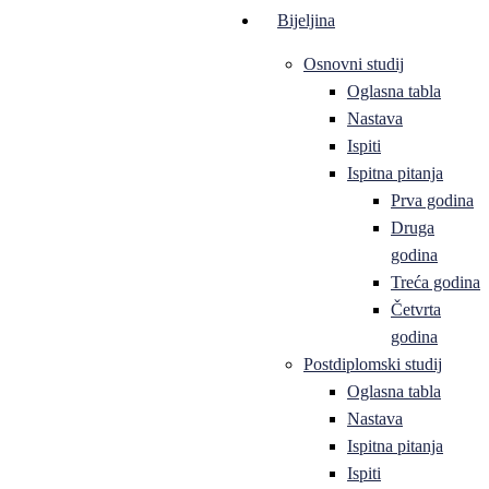
Bijeljina
Osnovni studij
Oglasna tabla
Nastava
Ispiti
Ispitna pitanja
Prva godina
Druga
godina
Treća godina
Četvrta
godina
Postdiplomski studij
Oglasna tabla
Nastava
Ispitna pitanja
Ispiti