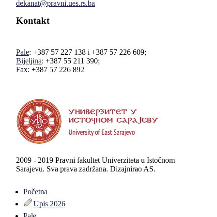
dekanat@pravni.ues.rs.ba
Kontakt
Pale
: +387 57 227 138 i +387 57 226 609;
Bijeljina
: +387 55 211 390;
Fax: +387 57 226 892
2009 - 2019 Pravni fakultet Univerziteta u Istočnom
Sarajevu. Sva prava zadržana. Dizajnirao AS.
Početna
Upis 2026
Pale