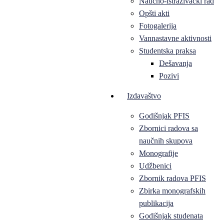
Naučno-istraživački rad
Opšti akti
Fotogalerija
Vannastavne aktivnosti
Studentska praksa
Dešavanja
Pozivi
Izdavaštvo
Godišnjak PFIS
Zbornici radova sa
naučnih skupova
Monografije
Udžbenici
Zbornik radova PFIS
Zbirka monografskih
publikacija
Godišnjak studenata