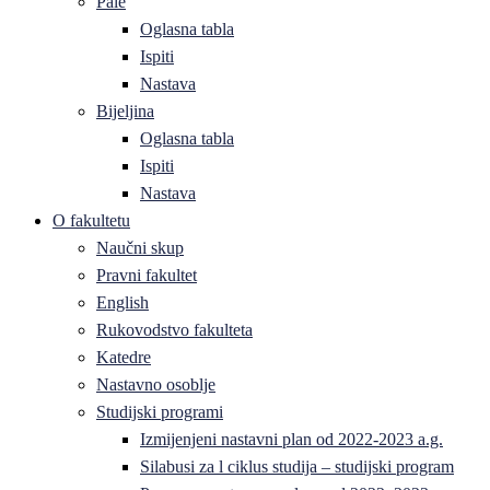
Pale
Oglasna tabla
Ispiti
Nastava
Bijeljina
Oglasna tabla
Ispiti
Nastava
O fakultetu
Naučni skup
Pravni fakultet
English
Rukovodstvo fakulteta
Katedre
Nastavno osoblje
Studijski programi
Izmijenjeni nastavni plan od 2022-2023 a.g.
Silabusi za l ciklus studija – studijski program