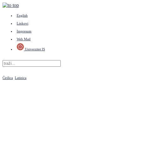
English
Linkovi
Impresum
Web Mail
Univerzitet IS
Ćirilica
Latinica