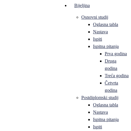
Bijeljina
Osnovni studij
Oglasna tabla
Nastava
Ispiti
Ispitna pitanja
Prva godina
Druga
godina
Treća godina
Četvrta
godina
Postdiplomski studij
Oglasna tabla
Nastava
Ispitna pitanja
Ispiti