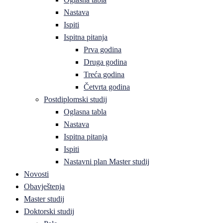
Nastava
Ispiti
Ispitna pitanja
Prva godina
Druga godina
Treća godina
Četvrta godina
Postdiplomski studij
Oglasna tabla
Nastava
Ispitna pitanja
Ispiti
Nastavni plan Master studij
Novosti
Obavještenja
Master studij
Doktorski studij