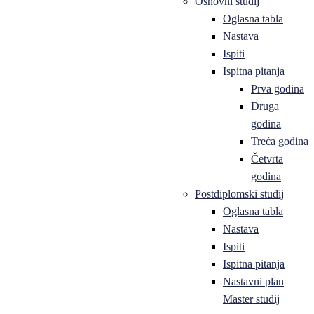
Osnovni studij
Oglasna tabla
Nastava
Ispiti
Ispitna pitanja
Prva godina
Druga
godina
Treća godina
Četvrta
godina
Postdiplomski studij
Oglasna tabla
Nastava
Ispiti
Ispitna pitanja
Nastavni plan
Master studij