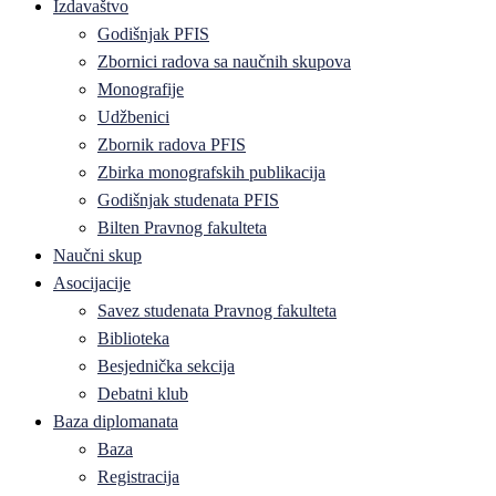
Izdavaštvo
Godišnjak PFIS
Zbornici radova sa naučnih skupova
Monografije
Udžbenici
Zbornik radova PFIS
Zbirka monografskih publikacija
Godišnjak studenata PFIS
Bilten Pravnog fakulteta
Naučni skup
Asocijacije
Savez studenata Pravnog fakulteta
Biblioteka
Besjednička sekcija
Debatni klub
Baza diplomanata
Baza
Registracija