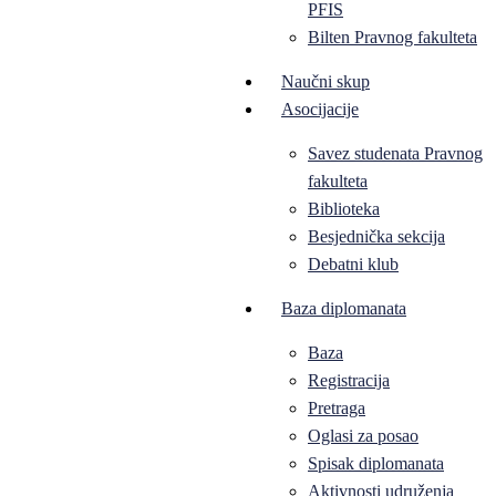
PFIS
Bilten Pravnog fakulteta
Naučni skup
Asocijacije
Savez studenata Pravnog
fakulteta
Biblioteka
Besjednička sekcija
Debatni klub
Baza diplomanata
Baza
Registracija
Pretraga
Oglasi za posao
Spisak diplomanata
Aktivnosti udruženja