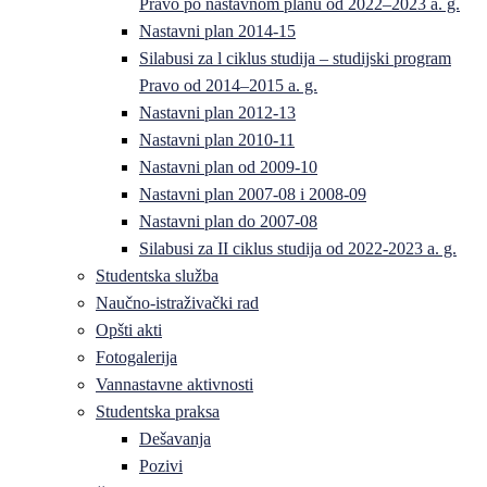
Pravo po nastavnom planu od 2022–2023 a. g.
Nastavni plan 2014-15
Silabusi za l ciklus studija – studijski program
Pravo od 2014–2015 a. g.
Nastavni plan 2012-13
Nastavni plan 2010-11
Nastavni plan od 2009-10
Nastavni plan 2007-08 i 2008-09
Nastavni plan do 2007-08
Silabusi za II ciklus studija od 2022-2023 a. g.
Studentska služba
Naučno-istraživački rad
Opšti akti
Fotogalerija
Vannastavne aktivnosti
Studentska praksa
Dešavanja
Pozivi