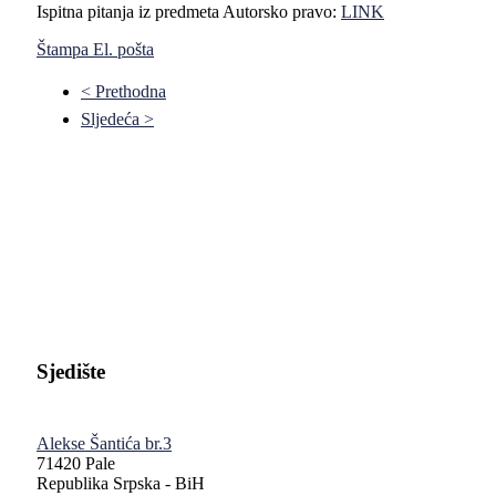
Ispitna pitanja iz predmeta Autorsko pravo:
LINK
Štampa
El. pošta
< Prethodna
Sljedeća >
Pravni fakultet Univerziteta u Istočnom Sarajevu
Sjedište
Alekse Šantića br.3
71420 Pale
Republika Srpska - BiH