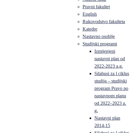
Pravni fakultet
English
Rukovodstvo fakulteta
Katedre
Nastavno osoblje
Studijski programi
Izmijenjeni
nastavni plan od
2022-2023 a.g.
Silabusi za l ciklus
studija – studijski
program Pravo po
nastavnom planu
od 2022–2023 a.
g.
Nastavni plan
2014-15
Silabusi za l ciklus