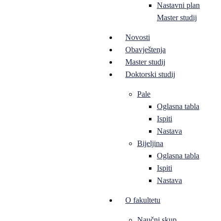
Nastavni plan
Master studij
Novosti
Obavještenja
Master studij
Doktorski studij
Pale
Oglasna tabla
Ispiti
Nastava
Bijeljina
Oglasna tabla
Ispiti
Nastava
O fakultetu
Naučni skup