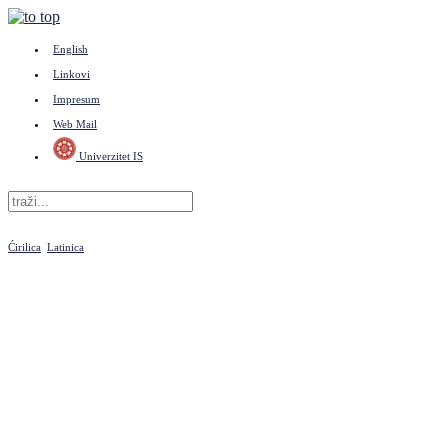
English
Linkovi
Impresum
Web Mail
Univerzitet IS
Ćirilica
Latinica