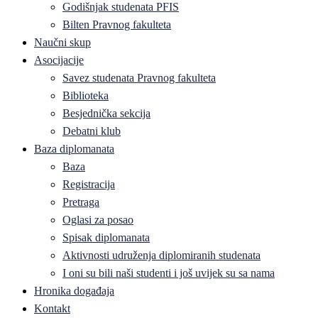
Godišnjak studenata PFIS
Bilten Pravnog fakulteta
Naučni skup
Asocijacije
Savez studenata Pravnog fakulteta
Biblioteka
Besjednička sekcija
Debatni klub
Baza diplomanata
Baza
Registracija
Pretraga
Oglasi za posao
Spisak diplomanata
Aktivnosti udruženja diplomiranih studenata
I oni su bili naši studenti i još uvijek su sa nama
Hronika događaja
Kontakt