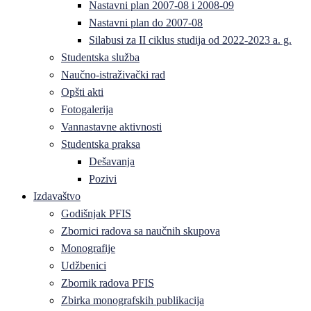
Nastavni plan 2007-08 i 2008-09
Nastavni plan do 2007-08
Silabusi za II ciklus studija od 2022-2023 a. g.
Studentska služba
Naučno-istraživački rad
Opšti akti
Fotogalerija
Vannastavne aktivnosti
Studentska praksa
Dešavanja
Pozivi
Izdavaštvo
Godišnjak PFIS
Zbornici radova sa naučnih skupova
Monografije
Udžbenici
Zbornik radova PFIS
Zbirka monografskih publikacija