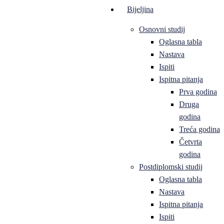
Bijeljina
Osnovni studij
Oglasna tabla
Nastava
Ispiti
Ispitna pitanja
Prva godina
Druga
godina
Treća godina
Četvrta
godina
Postdiplomski studij
Oglasna tabla
Nastava
Ispitna pitanja
Ispiti