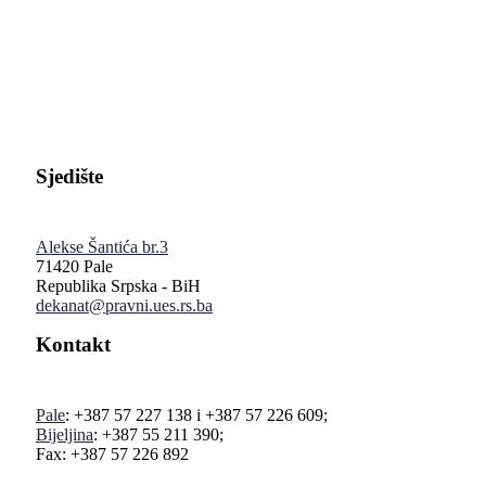
Pravni fakultet Univerziteta u Istočnom Sarajevu
Sjedište
Alekse Šantića br.3
71420 Pale
Republika Srpska - BiH
dekanat@pravni.ues.rs.ba
Kontakt
Pale
: +387 57 227 138 i +387 57 226 609;
Bijeljina
: +387 55 211 390;
Fax: +387 57 226 892