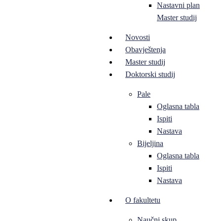
Nastavni plan
Master studij
Novosti
Obavještenja
Master studij
Doktorski studij
Pale
Oglasna tabla
Ispiti
Nastava
Bijeljina
Oglasna tabla
Ispiti
Nastava
O fakultetu
Naučni skup