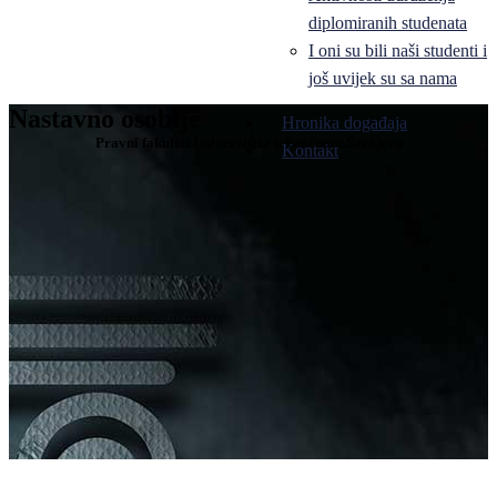
diplomiranih studenata
I oni su bili naši studenti i
još uvijek su sa nama
Nastavno osoblje
Hronika događaja
Pravni fakultet Univerziteta u Istočnom Sarajevu
Kontakt