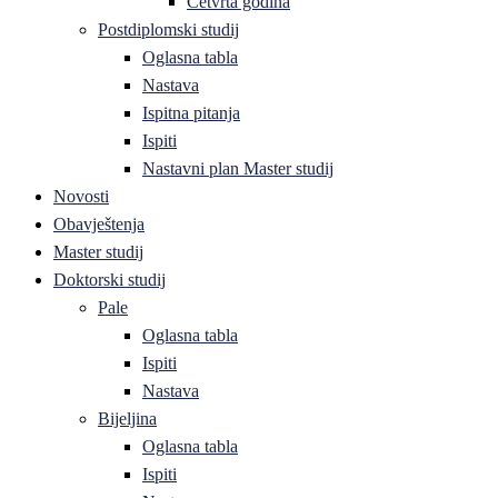
Četvrta godina
Postdiplomski studij
Oglasna tabla
Nastava
Ispitna pitanja
Ispiti
Nastavni plan Master studij
Novosti
Obavještenja
Master studij
Doktorski studij
Pale
Oglasna tabla
Ispiti
Nastava
Bijeljina
Oglasna tabla
Ispiti