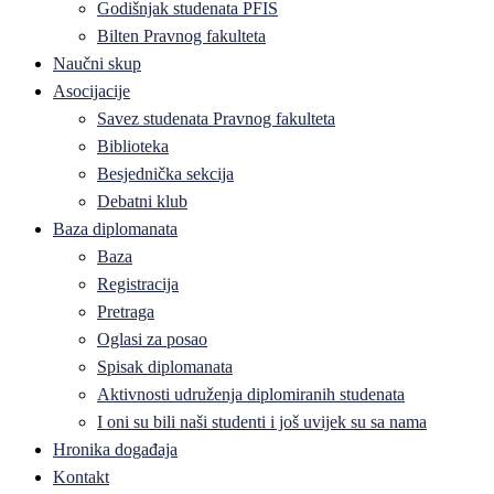
Godišnjak studenata PFIS
Bilten Pravnog fakulteta
Naučni skup
Asocijacije
Savez studenata Pravnog fakulteta
Biblioteka
Besjednička sekcija
Debatni klub
Baza diplomanata
Baza
Registracija
Pretraga
Oglasi za posao
Spisak diplomanata
Aktivnosti udruženja diplomiranih studenata
I oni su bili naši studenti i još uvijek su sa nama
Hronika događaja
Kontakt