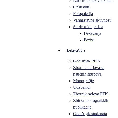
Naučno-istraživački rad
Opšti akti
Fotogalerija
Vannastavne aktivnosti
Studentska praksa
Dešavanja
Pozivi
Izdavaštvo
Godišnjak PFIS
Zbornici radova sa
naučnih skupova
Monografije
Udžbenici
Zbornik radova PFIS
Zbirka monografskih
publikacija
Godišnjak studenata