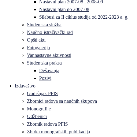
Nastavni plan 2007-08 i 2008-09
Nastavni plan do 2007-08
Silabusi za II ciklus studija od 2022-2023 a. g.
Studentska služba
Naučno-istraživački rad
Opšti akti
Fotogalerija
Vannastavne aktivnosti
Studentska praksa
Dešavanja
Pozivi
Izdavaštvo
Godišnjak PFIS
Zbornici radova sa naučnih skupova
Monografije
Udžbenici
Zbornik radova PFIS
Zbirka monografskih publikacija