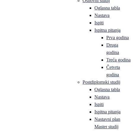
Osnovni studij
Oglasna tabla
Nastava
Ispiti
Ispitna pitanja
Prva godina
Druga
godina
Treća godina
Četvrta
godina
Postdiplomski studij
Oglasna tabla
Nastava
Ispiti
Ispitna pitanja
Nastavni plan
Master studij