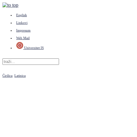
English
Linkovi
Impresum
Web Mail
Univerzitet IS
Ćirilica
Latinica