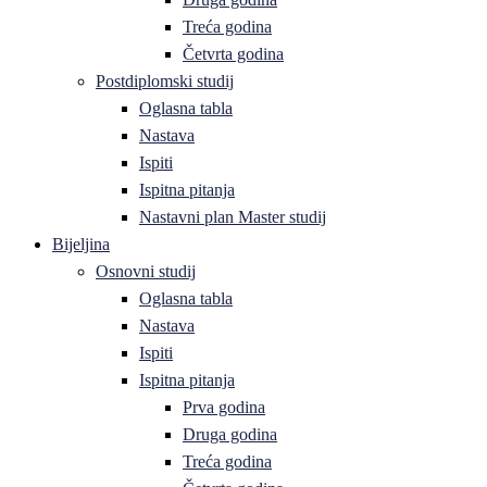
Treća godina
Četvrta godina
Postdiplomski studij
Oglasna tabla
Nastava
Ispiti
Ispitna pitanja
Nastavni plan Master studij
Bijeljina
Osnovni studij
Oglasna tabla
Nastava
Ispiti
Ispitna pitanja
Prva godina
Druga godina
Treća godina