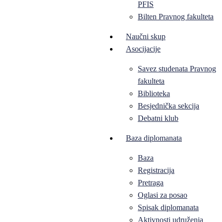
PFIS
Bilten Pravnog fakulteta
Naučni skup
Asocijacije
Savez studenata Pravnog
fakulteta
Biblioteka
Besjednička sekcija
Debatni klub
Baza diplomanata
Baza
Registracija
Pretraga
Oglasi za posao
Spisak diplomanata
Aktivnosti udruženja