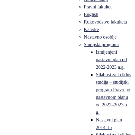
Pravni fakultet
English
Rukovodstvo fakulteta
Katedre
Nastavno osoblje
Studijski programi
Izmijenjeni
nastavni plan od
2022-2023 a.g.
Silabusi za l ciklus
studija – studijski
program Pravo po
nastavnom planu
od 2022–2023 a.
g.
Nastavni plan
2014-15
Silabusi za l ciklus