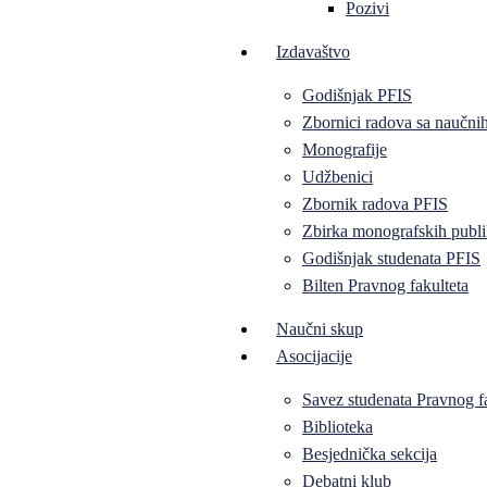
Pozivi
Izdavaštvo
Godišnjak PFIS
Zbornici radova sa naučni
Monografije
Udžbenici
Zbornik radova PFIS
Zbirka monografskih publi
Godišnjak studenata PFIS
Bilten Pravnog fakulteta
Naučni skup
Asocijacije
Savez studenata Pravnog f
Biblioteka
Besjednička sekcija
Debatni klub