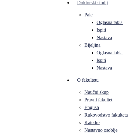
Doktorski studij
Pale
Oglasna tabla
Ispiti
Nastava
Bijeljina
Oglasna tabla
Ispiti
Nastava
O fakultetu
Naučni skup
Pravni fakultet
English
Rukovodstvo fakulteta
Katedre
Nastavno osoblje