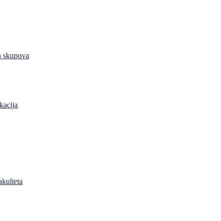
h skupova
kacija
akulteta