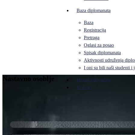
Baza diplomanata
Baza
Registracija
Pretraga
Oglasi za posao
Spisak diplomanata
Aktivnosti udruženja diplo
I oni su bili naši studenti 
Nastavno osoblje
Hronika događaja
Kontakt