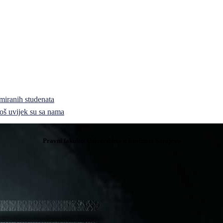
miranih studenata
i još uvijek su sa nama
Pravni fakultet Univerziteta u Istočnom Sarajevu