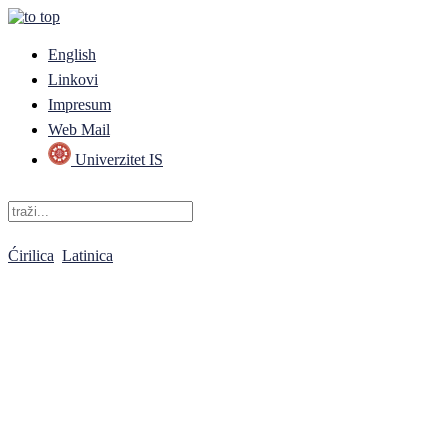
English
Linkovi
Impresum
Web Mail
Univerzitet IS
Ćirilica
Latinica