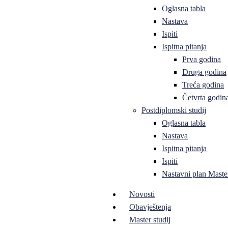
Oglasna tabla
Nastava
Ispiti
Ispitna pitanja
Prva godina
Druga godina
Treća godina
Četvrta godin
Postdiplomski studij
Oglasna tabla
Nastava
Ispitna pitanja
Ispiti
Nastavni plan Master
Novosti
Obavještenja
Master studij