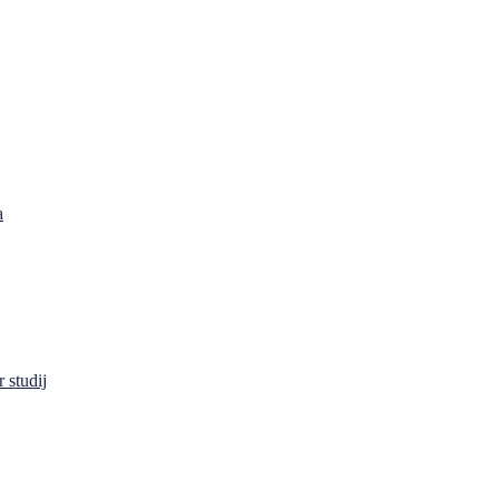
a
 studij