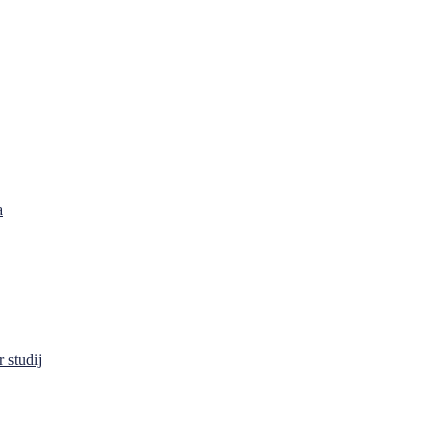
a
 studij