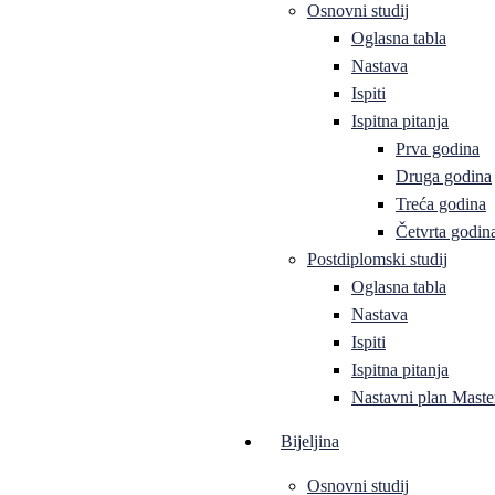
Osnovni studij
Oglasna tabla
Nastava
Ispiti
Ispitna pitanja
Prva godina
Druga godina
Treća godina
Četvrta godin
Postdiplomski studij
Oglasna tabla
Nastava
Ispiti
Ispitna pitanja
Nastavni plan Master
Bijeljina
Osnovni studij