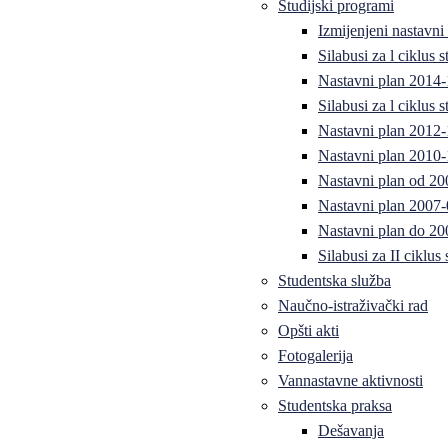
Studijski programi
Izmijenjeni nastavni
Silabusi za l ciklus
Nastavni plan 2014
Silabusi za l ciklus
Nastavni plan 2012
Nastavni plan 2010-
Nastavni plan od 20
Nastavni plan 2007-
Nastavni plan do 20
Silabusi za II ciklus
Studentska služba
Naučno-istraživački rad
Opšti akti
Fotogalerija
Vannastavne aktivnosti
Studentska praksa
Dešavanja