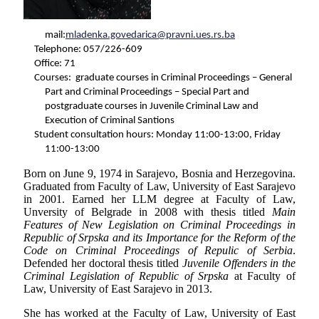
mail:
mladenka.govedarica@pravni.ues.rs.ba
Telephone: 057/226-609
Office: 71
Courses:
graduate courses in Criminal Proceedings – General
Part and Criminal Proceedings – Special Part and
postgraduate courses in Juvenile Criminal Law and
Execution of Criminal Santions
Student consultation hours: Monday 11:00-13:00, Friday
11:00-13:00
Born on June 9, 1974 in Sarajevo, Bosnia and Herzegovina.
Graduated from Faculty of Law, University of East Sarajevo
in 2001. Earned her LLM degree at Faculty of Law,
Unversity of Belgrade in 2008 with thesis titled
Main
Features of New Legislation on Criminal Proceedings in
Republic of Srpska and its Importance for the Reform of the
Code on Criminal Proceedings of Repulic of Serbia
.
Defended her doctoral thesis titled
Juvenile Offenders in the
Criminal Legislation of Republic of Srpska
at Faculty of
Law, University of East Sarajevo in 2013.
She has worked at the Faculty of Law, University of East