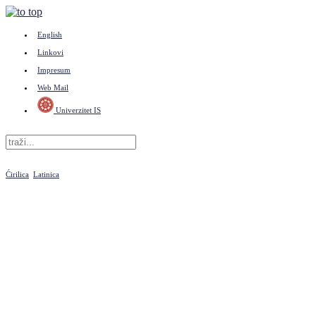
English
Linkovi
Impresum
Web Mail
Univerzitet IS
Ćirilica
Latinica