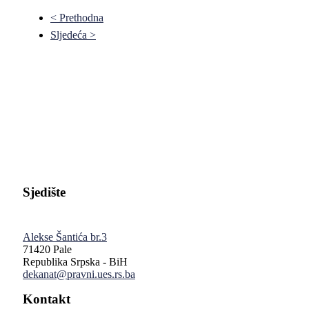
< Prethodna
Sljedeća >
Pravni fakultet Univerziteta u Istočnom Sarajevu
Sjedište
Alekse Šantića br.3
71420 Pale
Republika Srpska - BiH
dekanat@pravni.ues.rs.ba
Kontakt