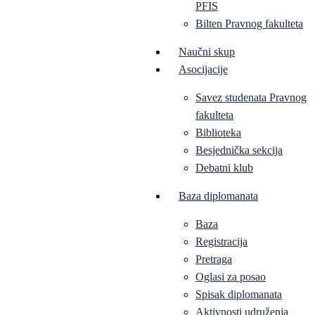
PFIS
Bilten Pravnog fakulteta
Naučni skup
Asocijacije
Savez studenata Pravnog
fakulteta
Biblioteka
Besjednička sekcija
Debatni klub
Baza diplomanata
Baza
Registracija
Pretraga
Oglasi za posao
Spisak diplomanata
Aktivnosti udruženja