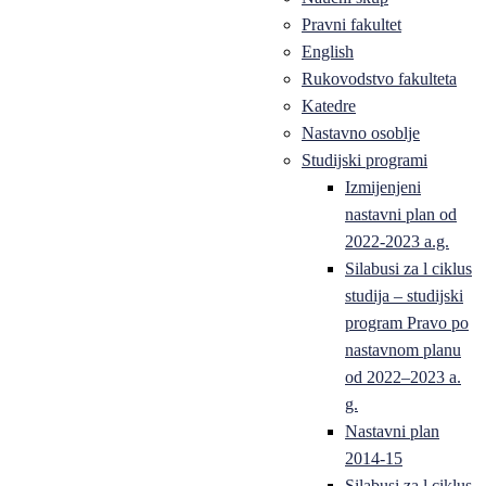
Pravni fakultet
English
Rukovodstvo fakulteta
Katedre
Nastavno osoblje
Studijski programi
Izmijenjeni
nastavni plan od
2022-2023 a.g.
Silabusi za l ciklus
studija – studijski
program Pravo po
nastavnom planu
od 2022–2023 a.
g.
Nastavni plan
2014-15
Silabusi za l ciklus