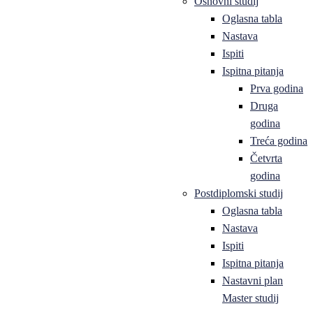
Osnovni studij
Oglasna tabla
Nastava
Ispiti
Ispitna pitanja
Prva godina
Druga
godina
Treća godina
Četvrta
godina
Postdiplomski studij
Oglasna tabla
Nastava
Ispiti
Ispitna pitanja
Nastavni plan
Master studij