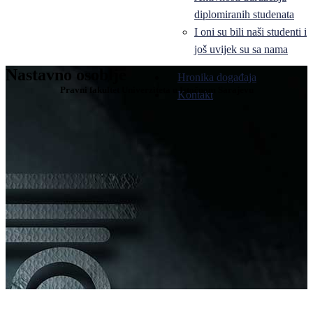
diplomiranih studenata
I oni su bili naši studenti i
još uvijek su sa nama
Nastavno osoblje
Hronika događaja
Pravni fakultet Univerziteta u Istočnom Sarajevu
Kontakt