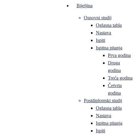
Bijeljina
Osnovni studij
Oglasna tabla
Nastava
Ispiti
Ispitna pitanja
Prva godina
Druga
godina
Treća godina
Četvrta
godina
Postdiplomski studij
Oglasna tabla
Nastava
Ispitna pitanja
Ispiti