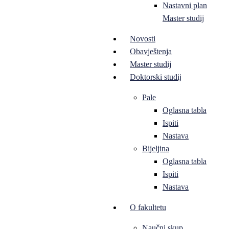
Nastavni plan
Master studij
Novosti
Obavještenja
Master studij
Doktorski studij
Pale
Oglasna tabla
Ispiti
Nastava
Bijeljina
Oglasna tabla
Ispiti
Nastava
O fakultetu
Naučni skup