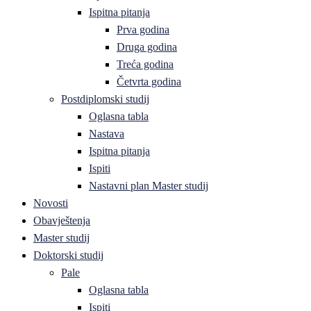
Ispitna pitanja
Prva godina
Druga godina
Treća godina
Četvrta godina
Postdiplomski studij
Oglasna tabla
Nastava
Ispitna pitanja
Ispiti
Nastavni plan Master studij
Novosti
Obavještenja
Master studij
Doktorski studij
Pale
Oglasna tabla
Ispiti