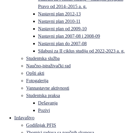
Pravo od 2014–2015 a. g.
Nastavni plan 2012-13
Nastavni plan 2010-11
Nastavni plan od 2009-10
Nastavni plan 2007-08 i 2008-09
Nastavni plan do 2007-08
Silabusi za II ciklus studija od 2022-2023 a. g.
Studentska služba
Naučno-istraživački rad
Opšti akti
Fotogalerija
Vannastavne aktivnosti
Studentska praksa
Dešavanja
Pozivi
Izdavaštvo
Godišnjak PFIS
Zbornici radova sa naučnih skupova