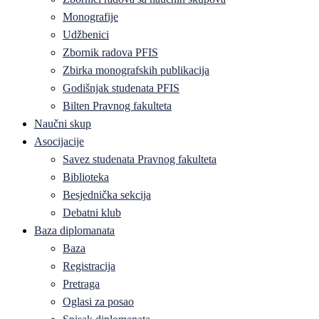
Monografije
Udžbenici
Zbornik radova PFIS
Zbirka monografskih publikacija
Godišnjak studenata PFIS
Bilten Pravnog fakulteta
Naučni skup
Asocijacije
Savez studenata Pravnog fakulteta
Biblioteka
Besjednička sekcija
Debatni klub
Baza diplomanata
Baza
Registracija
Pretraga
Oglasi za posao