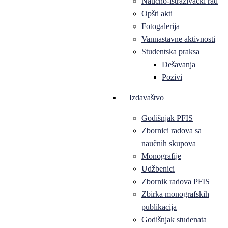
Naučno-istraživački rad
Opšti akti
Fotogalerija
Vannastavne aktivnosti
Studentska praksa
Dešavanja
Pozivi
Izdavaštvo
Godišnjak PFIS
Zbornici radova sa
naučnih skupova
Monografije
Udžbenici
Zbornik radova PFIS
Zbirka monografskih
publikacija
Godišnjak studenata