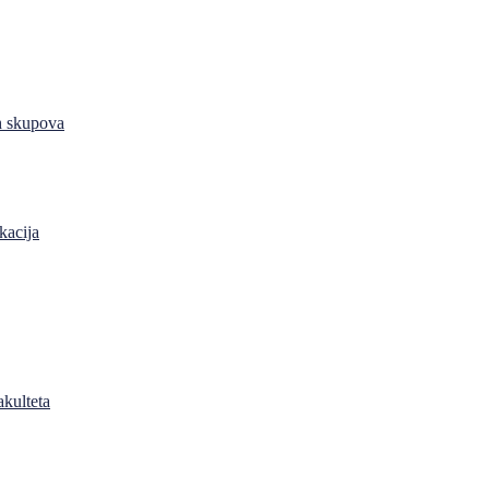
h skupova
kacija
akulteta