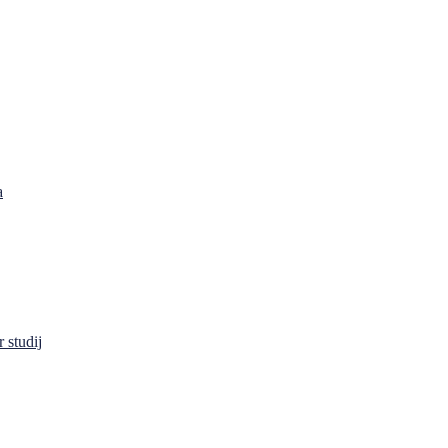
a
 studij