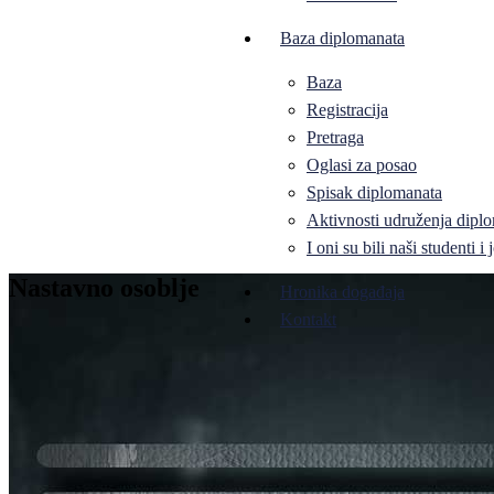
Baza diplomanata
Baza
Registracija
Pretraga
Oglasi za posao
Spisak diplomanata
Aktivnosti udruženja diplo
I oni su bili naši studenti 
Nastavno osoblje
Hronika događaja
Kontakt