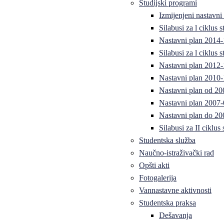
Studijski programi
Izmijenjeni nastavni
Silabusi za l ciklus
Nastavni plan 2014
Silabusi za l ciklus
Nastavni plan 2012
Nastavni plan 2010-
Nastavni plan od 20
Nastavni plan 2007-
Nastavni plan do 20
Silabusi za II ciklus
Studentska služba
Naučno-istraživački rad
Opšti akti
Fotogalerija
Vannastavne aktivnosti
Studentska praksa
Dešavanja