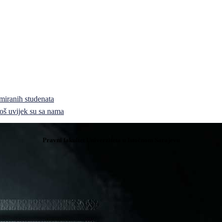
miranih studenata
i još uvijek su sa nama
Pravni fakultet Univerziteta u Istočnom Sarajevu