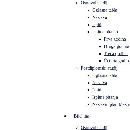
Osnovni studij
Oglasna tabla
Nastava
Ispiti
Ispitna pitanja
Prva godina
Druga godina
Treća godina
Četvrta godin
Postdiplomski studij
Oglasna tabla
Nastava
Ispiti
Ispitna pitanja
Nastavni plan Master
Bijeljina
Osnovni studij