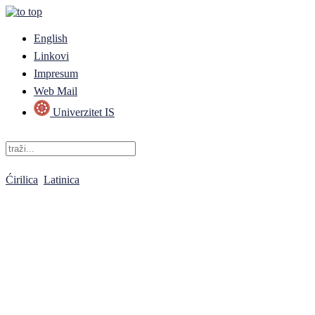
English
Linkovi
Impresum
Web Mail
Univerzitet IS
Ćirilica
Latinica