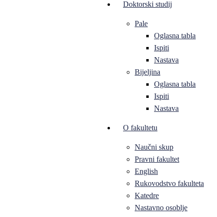
Doktorski studij
Pale
Oglasna tabla
Ispiti
Nastava
Bijeljina
Oglasna tabla
Ispiti
Nastava
O fakultetu
Naučni skup
Pravni fakultet
English
Rukovodstvo fakulteta
Katedre
Nastavno osoblje