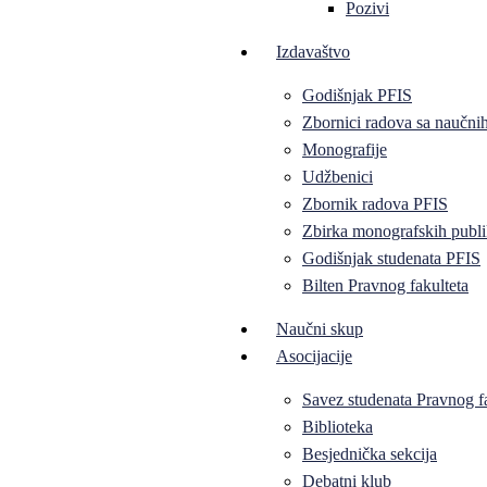
Pozivi
Izdavaštvo
Godišnjak PFIS
Zbornici radova sa naučni
Monografije
Udžbenici
Zbornik radova PFIS
Zbirka monografskih publi
Godišnjak studenata PFIS
Bilten Pravnog fakulteta
Naučni skup
Asocijacije
Savez studenata Pravnog f
Biblioteka
Besjednička sekcija
Debatni klub