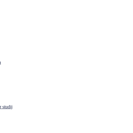
a
 studij