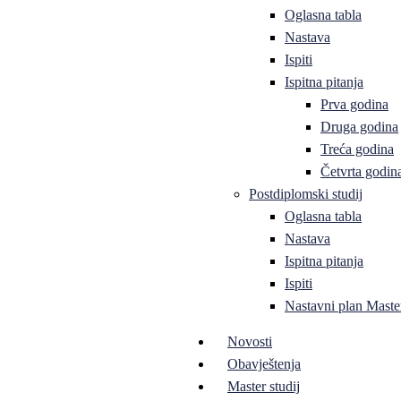
Oglasna tabla
Nastava
Ispiti
Ispitna pitanja
Prva godina
Druga godina
Treća godina
Četvrta godin
Postdiplomski studij
Oglasna tabla
Nastava
Ispitna pitanja
Ispiti
Nastavni plan Master
Novosti
Obavještenja
Master studij