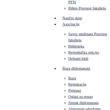
PFIS
Bilten Pravnog fakulteta
Naučni skup
Asocijacije
Savez studenata Pravnog
fakulteta
Biblioteka
Besjednička sekcija
Debatni klub
Baza diplomanata
Baza
Registracija
Pretraga
Oglasi za posao
Spisak diplomanata
Aktivnosti udruženja