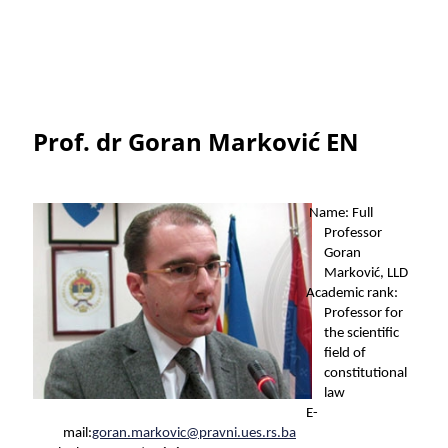
Prof. dr Goran Marković EN
Name: Full
Professor
Goran
Marković, LLD
Academic rank:
Professor for
the scientific
field of
constitutional
law
E-
mail:
goran.markovic@pravni.ues.rs.ba