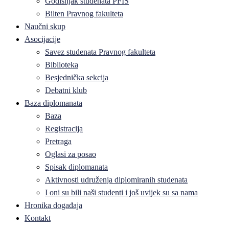
Godišnjak studenata PFIS
Bilten Pravnog fakulteta
Naučni skup
Asocijacije
Savez studenata Pravnog fakulteta
Biblioteka
Besjednička sekcija
Debatni klub
Baza diplomanata
Baza
Registracija
Pretraga
Oglasi za posao
Spisak diplomanata
Aktivnosti udruženja diplomiranih studenata
I oni su bili naši studenti i još uvijek su sa nama
Hronika događaja
Kontakt