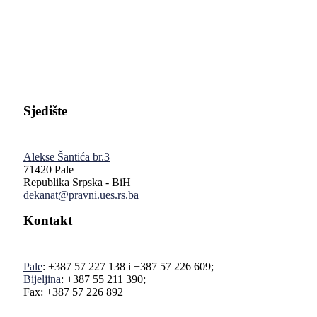
Pravni fakultet Univerziteta u Istočnom Sarajevu
Sjedište
Alekse Šantića br.3
71420 Pale
Republika Srpska - BiH
dekanat@pravni.ues.rs.ba
Kontakt
Pale
: +387 57 227 138 i +387 57 226 609;
Bijeljina
: +387 55 211 390;
Fax: +387 57 226 892