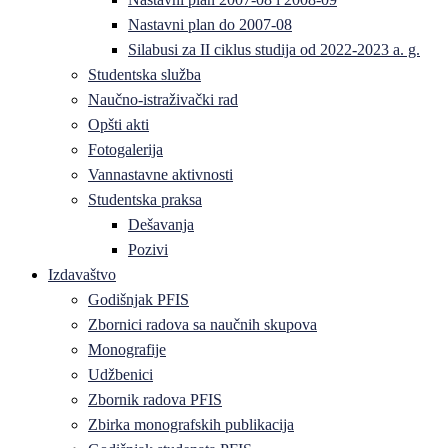
Nastavni plan do 2007-08
Silabusi za II ciklus studija od 2022-2023 a. g.
Studentska služba
Naučno-istraživački rad
Opšti akti
Fotogalerija
Vannastavne aktivnosti
Studentska praksa
Dešavanja
Pozivi
Izdavaštvo
Godišnjak PFIS
Zbornici radova sa naučnih skupova
Monografije
Udžbenici
Zbornik radova PFIS
Zbirka monografskih publikacija