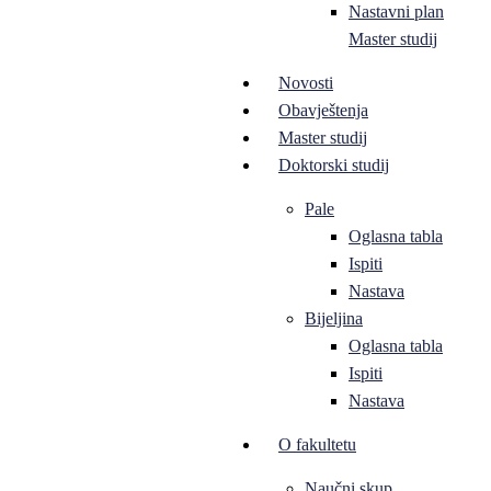
Nastavni plan
Master studij
Novosti
Obavještenja
Master studij
Doktorski studij
Pale
Oglasna tabla
Ispiti
Nastava
Bijeljina
Oglasna tabla
Ispiti
Nastava
O fakultetu
Naučni skup