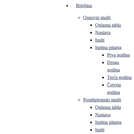
Bijeljina
Osnovni studij
Oglasna tabla
Nastava
Ispiti
Ispitna pitanja
Prva godina
Druga
godina
Treća godina
Četvrta
godina
Postdiplomski studij
Oglasna tabla
Nastava
Ispitna pitanja
Ispiti