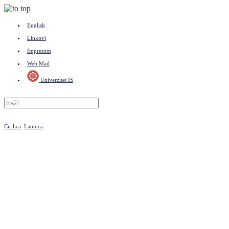
English
Linkovi
Impresum
Web Mail
Univerzitet IS
Ćirilica
Latinica