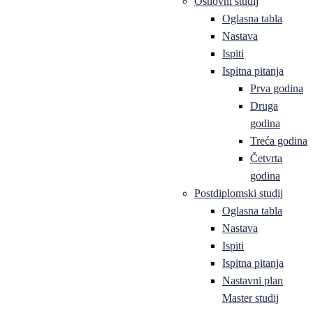
Osnovni studij
Oglasna tabla
Nastava
Ispiti
Ispitna pitanja
Prva godina
Druga
godina
Treća godina
Četvrta
godina
Postdiplomski studij
Oglasna tabla
Nastava
Ispiti
Ispitna pitanja
Nastavni plan
Master studij