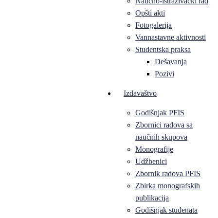
Naučno-istraživački rad
Opšti akti
Fotogalerija
Vannastavne aktivnosti
Studentska praksa
Dešavanja
Pozivi
Izdavaštvo
Godišnjak PFIS
Zbornici radova sa
naučnih skupova
Monografije
Udžbenici
Zbornik radova PFIS
Zbirka monografskih
publikacija
Godišnjak studenata