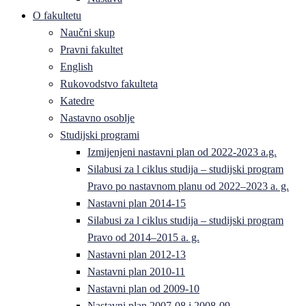
O fakultetu
Naučni skup
Pravni fakultet
English
Rukovodstvo fakulteta
Katedre
Nastavno osoblje
Studijski programi
Izmijenjeni nastavni plan od 2022-2023 a.g.
Silabusi za l ciklus studija – studijski program
Pravo po nastavnom planu od 2022–2023 a. g.
Nastavni plan 2014-15
Silabusi za l ciklus studija – studijski program
Pravo od 2014–2015 a. g.
Nastavni plan 2012-13
Nastavni plan 2010-11
Nastavni plan od 2009-10
Nastavni plan 2007-08 i 2008-09