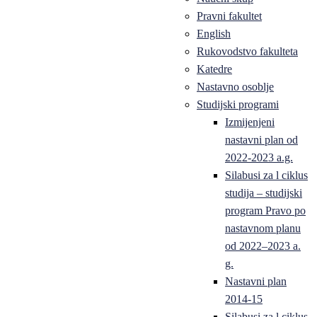
Pravni fakultet
English
Rukovodstvo fakulteta
Katedre
Nastavno osoblje
Studijski programi
Izmijenjeni
nastavni plan od
2022-2023 a.g.
Silabusi za l ciklus
studija – studijski
program Pravo po
nastavnom planu
od 2022–2023 a.
g.
Nastavni plan
2014-15
Silabusi za l ciklus