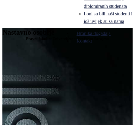
diplomiranih studenata
I oni su bili naši studenti i
još uvijek su sa nama
Nastavno osoblje
Hronika događaja
Pravni fakultet Univerziteta u Istočnom Sarajevu
Kontakt