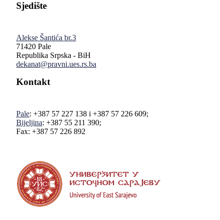
Sjedište
Alekse Šantića br.3
71420 Pale
Republika Srpska - BiH
dekanat@pravni.ues.rs.ba
Kontakt
Pale
: +387 57 227 138 i +387 57 226 609;
Bijeljina
: +387 55 211 390;
Fax: +387 57 226 892