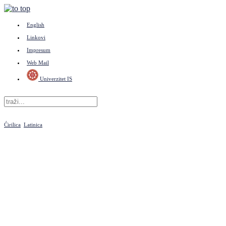
English
Linkovi
Impresum
Web Mail
Univerzitet IS
Ćirilica
Latinica