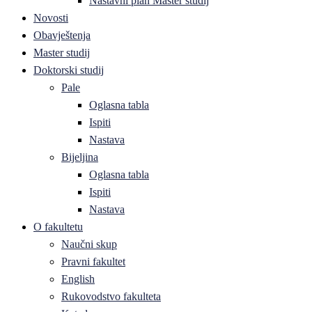
Nastavni plan Master studij
Novosti
Obavještenja
Master studij
Doktorski studij
Pale
Oglasna tabla
Ispiti
Nastava
Bijeljina
Oglasna tabla
Ispiti
Nastava
O fakultetu
Naučni skup
Pravni fakultet
English
Rukovodstvo fakulteta