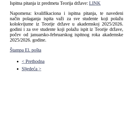
Ispitna pitanja iz predmeta Teorija države:
LINK
Napomena: kvalifikaciona i ispitna pitanja, te navedeni
način polaganja ispita važi za sve studente koji polažu
kolokvijume iz Teorije države u akademskoj 2025/2026.
godini i za sve studente koji polažu ispit iz Teorije države,
počev od januarsko-februarskog ispitnog roka akademske
2025/2026. godine.
Štampa
El. pošta
< Prethodna
Sljedeća >
Pravni fakultet Univerziteta u Istočnom Sarajevu