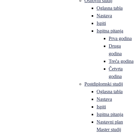
Osnovni studij
Oglasna tabla
Nastava
Ispiti
Ispitna pitanja
Prva godina
Druga
godina
Treća godina
Četvrta
godina
Postdiplomski studij
Oglasna tabla
Nastava
Ispiti
Ispitna pitanja
Nastavni plan
Master studij