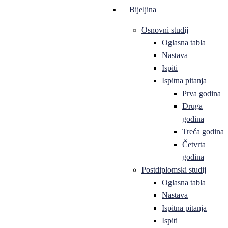
Bijeljina
Osnovni studij
Oglasna tabla
Nastava
Ispiti
Ispitna pitanja
Prva godina
Druga
godina
Treća godina
Četvrta
godina
Postdiplomski studij
Oglasna tabla
Nastava
Ispitna pitanja
Ispiti