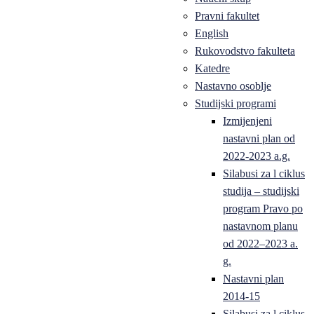
Pravni fakultet
English
Rukovodstvo fakulteta
Katedre
Nastavno osoblje
Studijski programi
Izmijenjeni
nastavni plan od
2022-2023 a.g.
Silabusi za l ciklus
studija – studijski
program Pravo po
nastavnom planu
od 2022–2023 a.
g.
Nastavni plan
2014-15
Silabusi za l ciklus