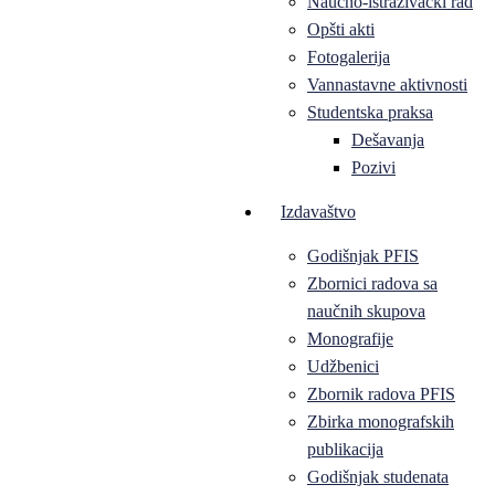
Naučno-istraživački rad
Opšti akti
Fotogalerija
Vannastavne aktivnosti
Studentska praksa
Dešavanja
Pozivi
Izdavaštvo
Godišnjak PFIS
Zbornici radova sa
naučnih skupova
Monografije
Udžbenici
Zbornik radova PFIS
Zbirka monografskih
publikacija
Godišnjak studenata