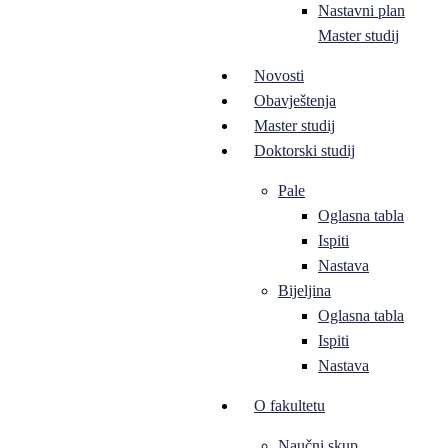
Nastavni plan
Master studij
Novosti
Obavještenja
Master studij
Doktorski studij
Pale
Oglasna tabla
Ispiti
Nastava
Bijeljina
Oglasna tabla
Ispiti
Nastava
O fakultetu
Naučni skup