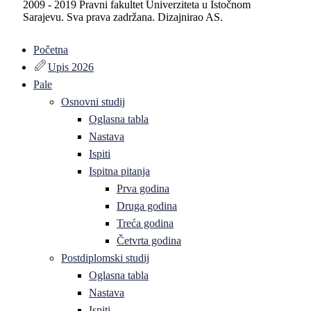
2009 - 2019 Pravni fakultet Univerziteta u Istočnom
Sarajevu. Sva prava zadržana. Dizajnirao AS.
Početna
Upis 2026
Pale
Osnovni studij
Oglasna tabla
Nastava
Ispiti
Ispitna pitanja
Prva godina
Druga godina
Treća godina
Četvrta godina
Postdiplomski studij
Oglasna tabla
Nastava
Ispiti