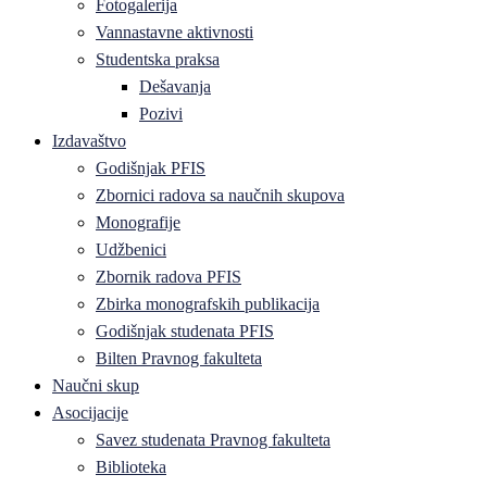
Fotogalerija
Vannastavne aktivnosti
Studentska praksa
Dešavanja
Pozivi
Izdavaštvo
Godišnjak PFIS
Zbornici radova sa naučnih skupova
Monografije
Udžbenici
Zbornik radova PFIS
Zbirka monografskih publikacija
Godišnjak studenata PFIS
Bilten Pravnog fakulteta
Naučni skup
Asocijacije
Savez studenata Pravnog fakulteta
Biblioteka