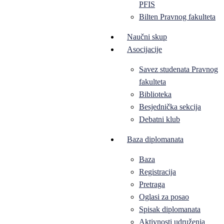
PFIS
Bilten Pravnog fakulteta
Naučni skup
Asocijacije
Savez studenata Pravnog
fakulteta
Biblioteka
Besjednička sekcija
Debatni klub
Baza diplomanata
Baza
Registracija
Pretraga
Oglasi za posao
Spisak diplomanata
Aktivnosti udruženja