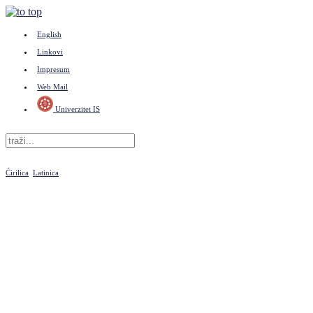
English
Linkovi
Impresum
Web Mail
Univerzitet IS
Ćirilica
Latinica