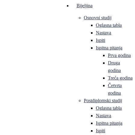
Bijeljina
Osnovni studij
Oglasna tabla
Nastava
Ispiti
Ispitna pitanja
Prva godina
Druga
godina
Treća godina
Četvrta
godina
Postdiplomski studij
Oglasna tabla
Nastava
Ispitna pitanja
Ispiti