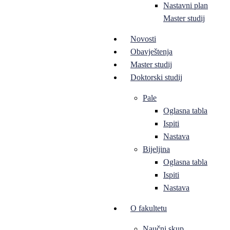
Nastavni plan
Master studij
Novosti
Obavještenja
Master studij
Doktorski studij
Pale
Oglasna tabla
Ispiti
Nastava
Bijeljina
Oglasna tabla
Ispiti
Nastava
O fakultetu
Naučni skup