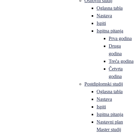
Osnovni studij
Oglasna tabla
Nastava
Ispiti
Ispitna pitanja
Prva godina
Druga
godina
Treća godina
Četvrta
godina
Postdiplomski studij
Oglasna tabla
Nastava
Ispiti
Ispitna pitanja
Nastavni plan
Master studij