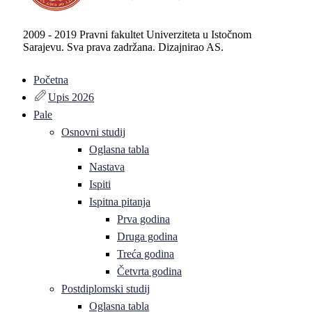
2009 - 2019 Pravni fakultet Univerziteta u Istočnom
Sarajevu. Sva prava zadržana. Dizajnirao AS.
Početna
Upis 2026
Pale
Osnovni studij
Oglasna tabla
Nastava
Ispiti
Ispitna pitanja
Prva godina
Druga godina
Treća godina
Četvrta godina
Postdiplomski studij
Oglasna tabla