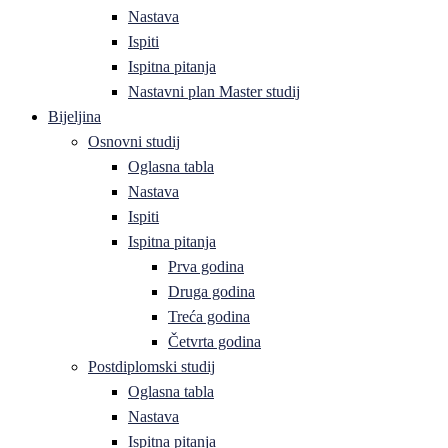
Nastava
Ispiti
Ispitna pitanja
Nastavni plan Master studij
Bijeljina
Osnovni studij
Oglasna tabla
Nastava
Ispiti
Ispitna pitanja
Prva godina
Druga godina
Treća godina
Četvrta godina
Postdiplomski studij
Oglasna tabla
Nastava
Ispitna pitanja