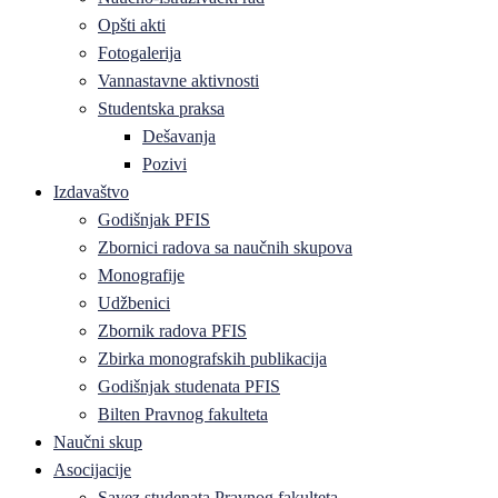
Opšti akti
Fotogalerija
Vannastavne aktivnosti
Studentska praksa
Dešavanja
Pozivi
Izdavaštvo
Godišnjak PFIS
Zbornici radova sa naučnih skupova
Monografije
Udžbenici
Zbornik radova PFIS
Zbirka monografskih publikacija
Godišnjak studenata PFIS
Bilten Pravnog fakulteta
Naučni skup
Asocijacije
Savez studenata Pravnog fakulteta