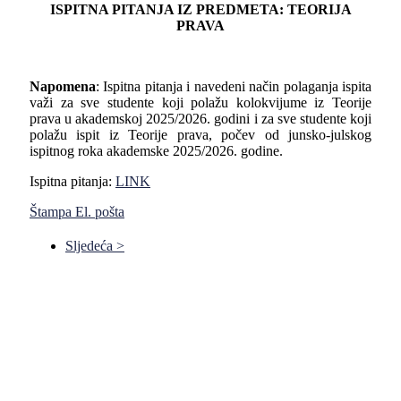
ISPITNA PITANJA IZ PREDMETA: TEORIJA
PRAVA
Napomena
: Ispitna pitanja i navedeni način polaganja ispita
važi za sve studente koji polažu kolokvijume iz Teorije
prava u akademskoj 2025/2026. godini i za sve studente koji
polažu ispit iz Teorije prava, počev od junsko-julskog
ispitnog roka akademske 2025/2026. godine.
Ispitna pitanja:
LINK
Štampa
El. pošta
Sljedeća >
Pravni fakultet Univerziteta u Istočnom Sarajevu