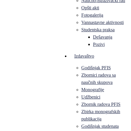
Naučno-istraživački rad
Opšti akti
Fotogalerija
Vannastavne aktivnosti
Studentska praksa
Dešavanja
Pozivi
Izdavaštvo
Godišnjak PFIS
Zbornici radova sa
naučnih skupova
Monografije
Udžbenici
Zbornik radova PFIS
Zbirka monografskih
publikacija
Godišnjak studenata