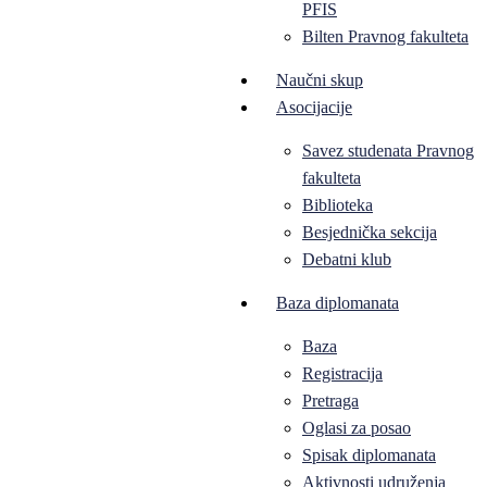
PFIS
Bilten Pravnog fakulteta
Naučni skup
Asocijacije
Savez studenata Pravnog
fakulteta
Biblioteka
Besjednička sekcija
Debatni klub
Baza diplomanata
Baza
Registracija
Pretraga
Oglasi za posao
Spisak diplomanata
Aktivnosti udruženja