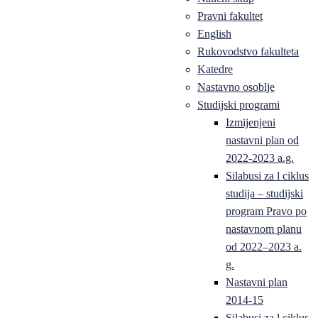
Pravni fakultet
English
Rukovodstvo fakulteta
Katedre
Nastavno osoblje
Studijski programi
Izmijenjeni
nastavni plan od
2022-2023 a.g.
Silabusi za l ciklus
studija – studijski
program Pravo po
nastavnom planu
od 2022–2023 a.
g.
Nastavni plan
2014-15
Silabusi za l ciklus