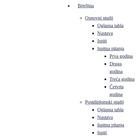
Bijeljina
Osnovni studij
Oglasna tabla
Nastava
Ispiti
Ispitna pitanja
Prva godina
Druga
godina
Treća godina
Četvrta
godina
Postdiplomski studij
Oglasna tabla
Nastava
Ispitna pitanja
Ispiti