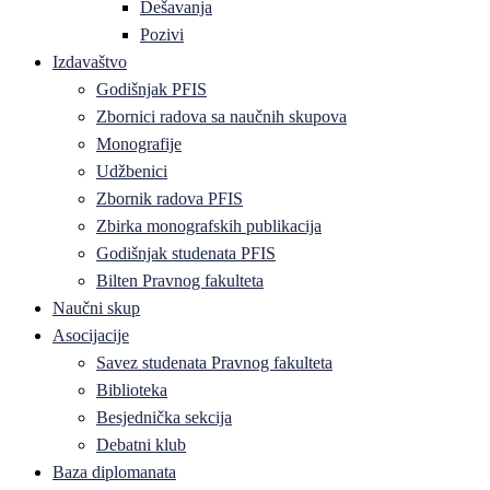
Dešavanja
Pozivi
Izdavaštvo
Godišnjak PFIS
Zbornici radova sa naučnih skupova
Monografije
Udžbenici
Zbornik radova PFIS
Zbirka monografskih publikacija
Godišnjak studenata PFIS
Bilten Pravnog fakulteta
Naučni skup
Asocijacije
Savez studenata Pravnog fakulteta
Biblioteka
Besjednička sekcija
Debatni klub
Baza diplomanata