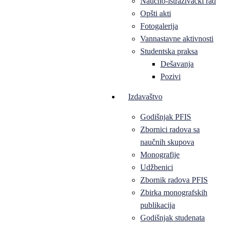
Naučno-istraživački rad
Opšti akti
Fotogalerija
Vannastavne aktivnosti
Studentska praksa
Dešavanja
Pozivi
Izdavaštvo
Godišnjak PFIS
Zbornici radova sa
naučnih skupova
Monografije
Udžbenici
Zbornik radova PFIS
Zbirka monografskih
publikacija
Godišnjak studenata