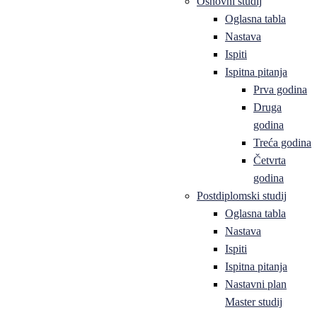
Osnovni studij
Oglasna tabla
Nastava
Ispiti
Ispitna pitanja
Prva godina
Druga
godina
Treća godina
Četvrta
godina
Postdiplomski studij
Oglasna tabla
Nastava
Ispiti
Ispitna pitanja
Nastavni plan
Master studij