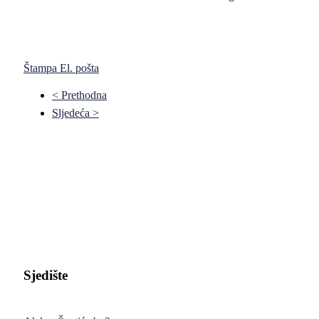
Štampa
El. pošta
< Prethodna
Sljedeća >
Pravni fakultet Univerziteta u Istočnom Sarajevu
Sjedište