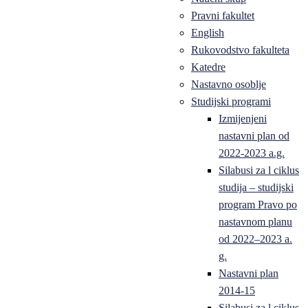
Pravni fakultet
English
Rukovodstvo fakulteta
Katedre
Nastavno osoblje
Studijski programi
Izmijenjeni
nastavni plan od
2022-2023 a.g.
Silabusi za l ciklus
studija – studijski
program Pravo po
nastavnom planu
od 2022–2023 a.
g.
Nastavni plan
2014-15
Silabusi za l ciklus