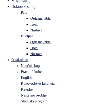
Master studij
Doktorski studij
Pale
Oglasna tabla
Ispiti
Nastava
Bijeljina
Oglasna tabla
Ispiti
Nastava
O fakultetu
Naučni skup
Pravni fakultet
English
Rukovodstvo fakulteta
Katedre
Nastavno osoblje
Studijski programi