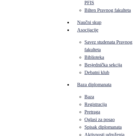
PFIS
Bilten Pravnog fakulteta
Naučni skup
Asocijacije
Savez studenata Pravnog
fakulteta
Biblioteka
Besjednička sekcija
Debatni klub
Baza diplomanata
Baza
Registracija
Pretraga
Oglasi za posao
Spisak diplomanata
Aktivnosti udruženja