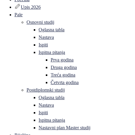
Upis 2026
Pale
Osnovni studij
Oglasna tabla
Nastava
Ispiti
Ispitna pitanja
Prva godina
Druga godina
Treća godina
Četvrta godina
Postdiplomski studij
Oglasna tabla
Nastava
Ispiti
Ispitna pitanja
Nastavni plan Master studij