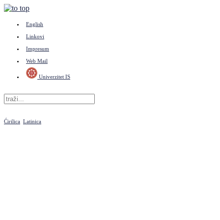
English
Linkovi
Impresum
Web Mail
Univerzitet IS
Ćirilica
Latinica