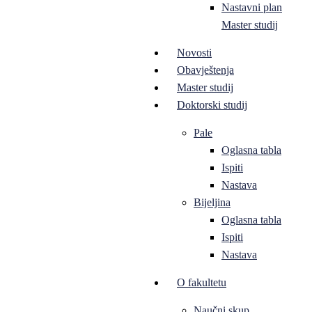
Nastavni plan
Master studij
Novosti
Obavještenja
Master studij
Doktorski studij
Pale
Oglasna tabla
Ispiti
Nastava
Bijeljina
Oglasna tabla
Ispiti
Nastava
O fakultetu
Naučni skup