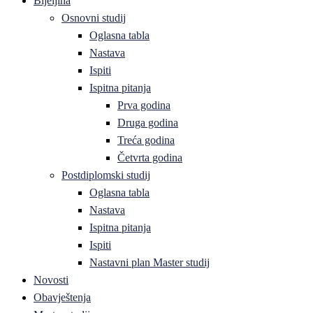
Bijeljina
Osnovni studij
Oglasna tabla
Nastava
Ispiti
Ispitna pitanja
Prva godina
Druga godina
Treća godina
Četvrta godina
Postdiplomski studij
Oglasna tabla
Nastava
Ispitna pitanja
Ispiti
Nastavni plan Master studij
Novosti
Obavještenja