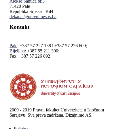
Alekse Šantića br.3
71420 Pale
Republika Srpska - BiH
dekanat@pravni.ues.rs.ba
Kontakt
Pale
: +387 57 227 138 i +387 57 226 609;
Bijeljina
: +387 55 211 390;
Fax: +387 57 226 892
2009 - 2019 Pravni fakultet Univerziteta u Istočnom
Sarajevu. Sva prava zadržana. Dizajnirao AS.
Početna