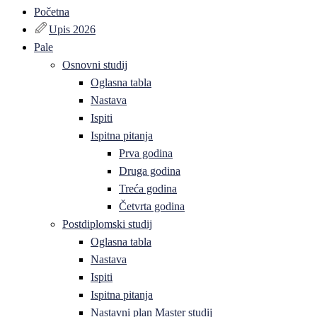
Početna
Upis 2026
Pale
Osnovni studij
Oglasna tabla
Nastava
Ispiti
Ispitna pitanja
Prva godina
Druga godina
Treća godina
Četvrta godina
Postdiplomski studij
Oglasna tabla
Nastava
Ispiti
Ispitna pitanja
Nastavni plan Master studij