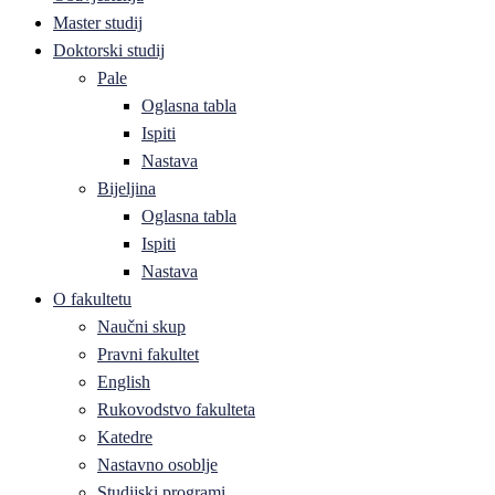
Master studij
Doktorski studij
Pale
Oglasna tabla
Ispiti
Nastava
Bijeljina
Oglasna tabla
Ispiti
Nastava
O fakultetu
Naučni skup
Pravni fakultet
English
Rukovodstvo fakulteta
Katedre
Nastavno osoblje
Studijski programi