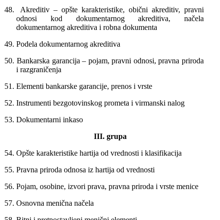
48.
Akreditiv – opšte karakteristike, obični akreditiv, pravni
odnosi kod dokumentarnog akreditiva, načela
dokumentarnog akreditiva i robna dokumenta
49.
Podela dokumentarnog akreditiva
50.
Bankarska garancija – pojam, pravni odnosi, pravna priroda
i razgraničenja
51.
Elementi bankarske garancije, prenos i vrste
52.
Instrumenti bezgotovinskog prometa i virmanski nalog
53.
Dokumentarni inkaso
III.
grupa
54.
Opšte karakteristike hartija od vrednosti i klasifikacija
55.
Pravna priroda odnosa iz hartija od vrednosti
56.
Pojam, osobine, izvori prava, pravna priroda i vrste menice
57.
Osnovna menična načela
58.
Bitni i pretpostavlјeni menični elementi