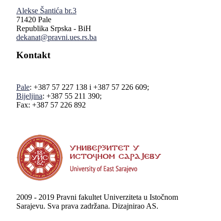
Alekse Šantića br.3
71420 Pale
Republika Srpska - BiH
dekanat@pravni.ues.rs.ba
Kontakt
Pale
: +387 57 227 138 i +387 57 226 609;
Bijeljina
: +387 55 211 390;
Fax: +387 57 226 892
2009 - 2019 Pravni fakultet Univerziteta u Istočnom
Sarajevu. Sva prava zadržana. Dizajnirao AS.