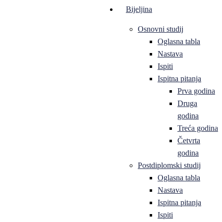
Bijeljina
Osnovni studij
Oglasna tabla
Nastava
Ispiti
Ispitna pitanja
Prva godina
Druga
godina
Treća godina
Četvrta
godina
Postdiplomski studij
Oglasna tabla
Nastava
Ispitna pitanja
Ispiti