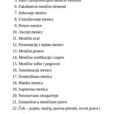
Bitni i pretpostavlјeni menični elementi
Fakultativni menični elementi
Izdavanje menice
Umnožavanje menice
Prenos menice
Akcept menice
Menični aval
Prezentacija i isplata menice
Menični protest
Menična notifikacija i regres
Menične tužbe i prigovori
Amortizacija menice
Domicilirana menica
Blanko menica
Sopstvena menica
Neosnovano obogaćenje
Zastarelost u meničnom pravu
Ček – pojam, značaj, pravna priroda, izvori prava i