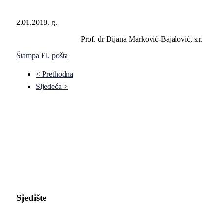
2.01.2018. g.
Prof. dr Dijana Marković-Bajalović, s.r.
Štampa
El. pošta
< Prethodna
Sljedeća >
Pravni fakultet Univerziteta u Istočnom Sarajevu
Sjedište