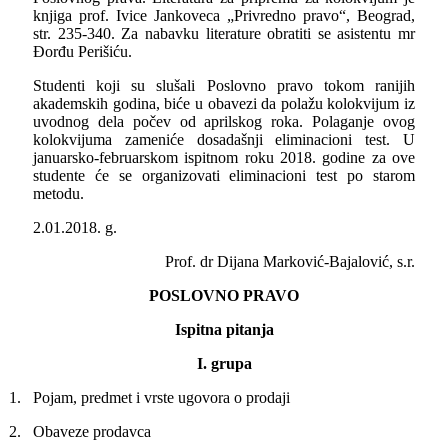
knjiga prof. Ivice Jankoveca „Privredno pravo“, Beograd,
str. 235-340. Za nabavku literature obratiti se asistentu mr
Đorđu Perišiću.
Studenti koji su slušali Poslovno pravo tokom ranijih
akademskih godina, biće u obavezi da polažu kolokvijum iz
uvodnog dela počev od aprilskog roka. Polaganje ovog
kolokvijuma zameniće dosadašnji eliminacioni test. U
januarsko-februarskom ispitnom roku 2018. godine za ove
studente će se organizovati eliminacioni test po starom
metodu.
2.01.2018. g.
Prof. dr Dijana Marković-Bajalović, s.r.
POSLOVNO PRAVO
Ispitna pitanja
I.
grupa
1.
Pojam, predmet i vrste ugovora o prodaji
2.
Obaveze prodavca