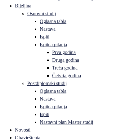
Bijeljina
Osnovni studij
Oglasna tabla
Nastava
Ispiti
Ispitna pitanja
Prva godina
Druga godina
Treća godina
Četvrta godina
Postdiplomski studij
Oglasna tabla
Nastava
Ispitna pitanja
Ispiti
Nastavni plan Master studij
Novosti
Obavještenja