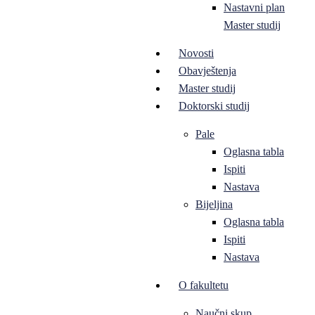
Nastavni plan
Master studij
Novosti
Obavještenja
Master studij
Doktorski studij
Pale
Oglasna tabla
Ispiti
Nastava
Bijeljina
Oglasna tabla
Ispiti
Nastava
O fakultetu
Naučni skup