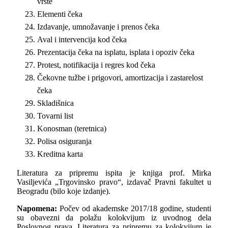
vrste
Elementi čeka
Izdavanje, umnožavanje i prenos čeka
Aval i intervencija kod čeka
Prezentacija čeka na isplatu, isplata i opoziv čeka
Protest, notifikacija i regres kod čeka
Čekovne tužbe i prigovori, amortizacija i zastarelost
čeka
Skladišnica
Tovarni list
Konosman (teretnica)
Polisa osiguranja
Kreditna karta
Literatura za pripremu ispita je knjiga prof. Mirka
Vasilјevića „Trgovinsko pravo“, izdavač Pravni fakultet u
Beogradu (bilo koje izdanje).
Napomena:
Počev od akademske 2017/18 godine, studenti
su obavezni da polažu kolokvijum iz uvodnog dela
Poslovnog prava. Literatura za pripremu za kolokvijum je