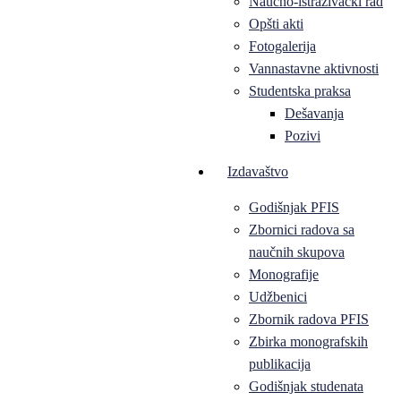
Naučno-istraživački rad
Opšti akti
Fotogalerija
Vannastavne aktivnosti
Studentska praksa
Dešavanja
Pozivi
Izdavaštvo
Godišnjak PFIS
Zbornici radova sa
naučnih skupova
Monografije
Udžbenici
Zbornik radova PFIS
Zbirka monografskih
publikacija
Godišnjak studenata