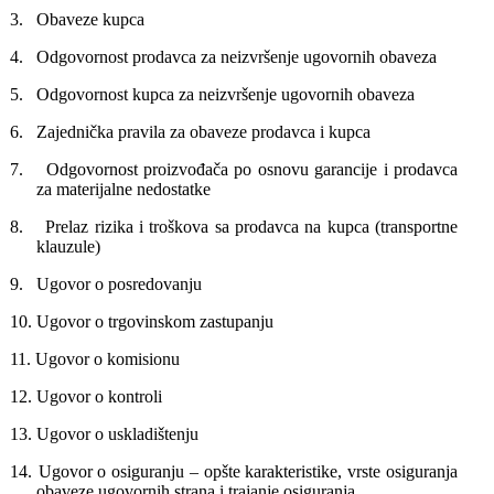
3.
Obaveze kupca
4.
Odgovornost prodavca za neizvršenje ugovornih obaveza
5.
Odgovornost kupca za neizvršenje ugovornih obaveza
6.
Zajednička pravila za obaveze prodavca i kupca
7.
Odgovornost proizvođača po osnovu garancije i prodavca
za materijalne nedostatke
8.
Prelaz rizika i troškova sa prodavca na kupca (transportne
klauzule)
9.
Ugovor o posredovanju
10.
Ugovor o trgovinskom zastupanju
11.
Ugovor o komisionu
12.
Ugovor o kontroli
13.
Ugovor o uskladištenju
14.
Ugovor o osiguranju – opšte karakteristike, vrste osiguranja
obaveze ugovornih strana i trajanje osiguranja