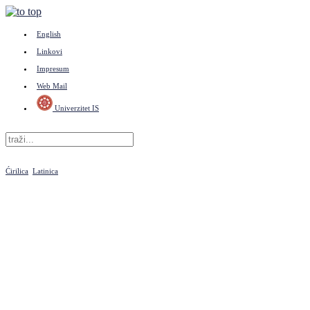
English
Linkovi
Impresum
Web Mail
Univerzitet IS
Ćirilica
Latinica