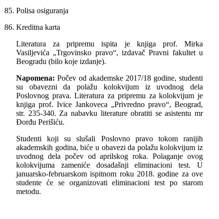
85.
Polisa osiguranja
86.
Kreditna karta
Literatura za pripremu ispita je knjiga prof. Mirka
Vasilјevića „Trgovinsko pravo“, izdavač Pravni fakultet u
Beogradu (bilo koje izdanje).
Napomena:
Počev od akademske 2017/18 godine, studenti
su obavezni da polažu kolokvijum iz uvodnog dela
Poslovnog prava. Literatura za pripremu za kolokvijum je
knjiga prof. Ivice Jankoveca „Privredno pravo“, Beograd,
str. 235-340. Za nabavku literature obratiti se asistentu mr
Đorđu Perišiću.
Studenti koji su slušali Poslovno pravo tokom ranijih
akademskih godina, biće u obavezi da polažu kolokvijum iz
uvodnog dela počev od aprilskog roka. Polaganje ovog
kolokvijuma zameniće dosadašnji eliminacioni test. U
januarsko-februarskom ispitnom roku 2018. godine za ove
studente će se organizovati eliminacioni test po starom
metodu.