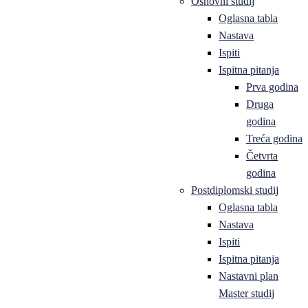
Osnovni studij
Oglasna tabla
Nastava
Ispiti
Ispitna pitanja
Prva godina
Druga
godina
Treća godina
Četvrta
godina
Postdiplomski studij
Oglasna tabla
Nastava
Ispiti
Ispitna pitanja
Nastavni plan
Master studij