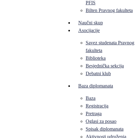
PFIS
Bilten Pravnog fakulteta
Naučni skup
Asocijacije
Savez studenata Pravnog
fakulteta
Biblioteka
Besjednička sekcija
Debatni klub
Baza diplomanata
Baza
Registracija
Pretraga
Oglasi za posao
Spisak diplomanata
Aktivnosti udruženja