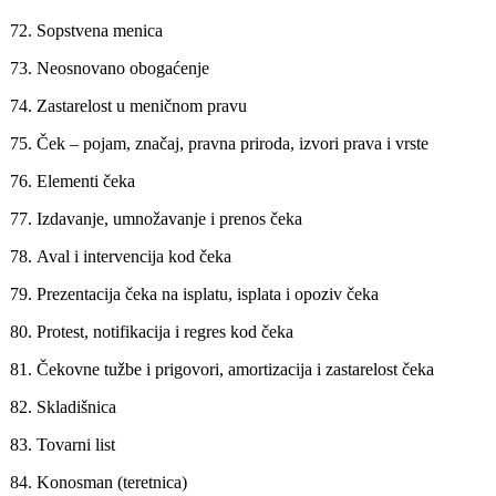
72.
Sopstvena menica
73.
Neosnovano obogaćenje
74.
Zastarelost u meničnom pravu
75.
Ček – pojam, značaj, pravna priroda, izvori prava i vrste
76.
Elementi čeka
77.
Izdavanje, umnožavanje i prenos čeka
78.
Aval i intervencija kod čeka
79.
Prezentacija čeka na isplatu, isplata i opoziv čeka
80.
Protest, notifikacija i regres kod čeka
81.
Čekovne tužbe i prigovori, amortizacija i zastarelost čeka
82.
Skladišnica
83.
Tovarni list
84.
Konosman (teretnica)