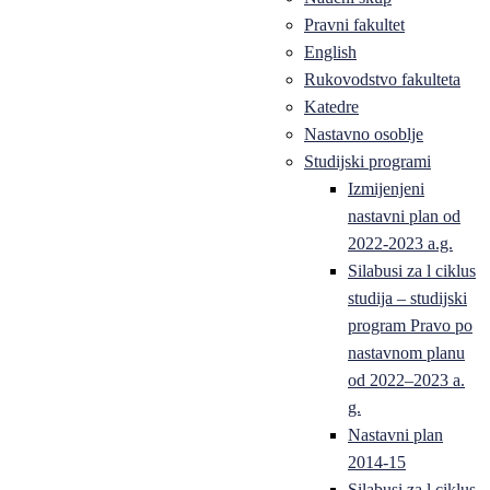
Pravni fakultet
English
Rukovodstvo fakulteta
Katedre
Nastavno osoblje
Studijski programi
Izmijenjeni
nastavni plan od
2022-2023 a.g.
Silabusi za l ciklus
studija – studijski
program Pravo po
nastavnom planu
od 2022–2023 a.
g.
Nastavni plan
2014-15
Silabusi za l ciklus