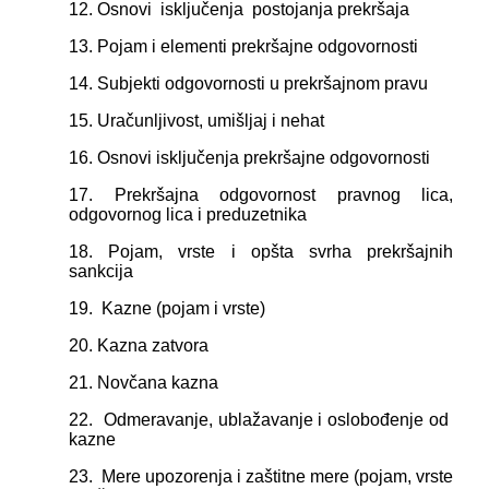
12. Osnovi isklјučenja postojanja prekršaja
13. Pojam i elementi prekršajne odgovornosti
14. Subjekti odgovornosti u prekršajnom pravu
15. Uračunlјivost, umišlјaj i nehat
16. Osnovi isklјučenja prekršajne odgovornosti
17. Prekršajna odgovornost pravnog lica,
odgovornog lica i preduzetnika
18. Pojam, vrste i opšta svrha prekršajnih
sankcija
19. Kazne (pojam i vrste)
20. Kazna zatvora
21. Novčana kazna
22.
O
dmeravanje, ublažavanje i oslobođenje od
kazne
23. Mere upozorenja i zaštitne mere (pojam, vrste