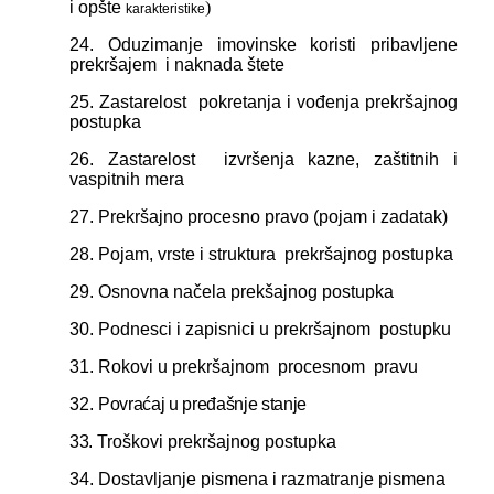
i opšt
e
)
karakteristike
24. Oduzimanje imovinske koristi pribavlјene
prekršajem i naknada
štete
25. Zastarelost pokretanja i vođenja prekršajnog
postupka
26. Zastarelost izvršenja kazne, zaštitnih i
vaspitnih mera
27. Prekršajno procesno pravo (pojam i zadatak)
28. Pojam, vrste i struktura prekršajnog postupka
29. Osnovna načela prekšajnog postupka
30. Podnesci i zapisnici u prekršajnom postupku
31. Rokovi u prekršajnom procesnom pravu
32.
Povraćaj u pređašnje stanje
33.
Troškovi prekršajnog postupka
34. Dostavlјanje pismena i razmatranje pismena