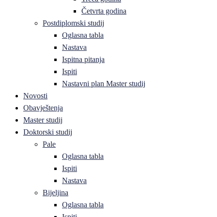
Četvrta godina
Postdiplomski studij
Oglasna tabla
Nastava
Ispitna pitanja
Ispiti
Nastavni plan Master studij
Novosti
Obavještenja
Master studij
Doktorski studij
Pale
Oglasna tabla
Ispiti
Nastava
Bijeljina
Oglasna tabla
Ispiti