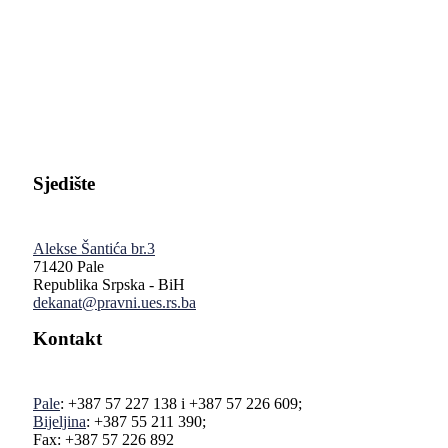
Pravni fakultet Univerziteta u Istočnom Sarajevu
Sjedište
Alekse Šantića br.3
71420 Pale
Republika Srpska - BiH
dekanat@pravni.ues.rs.ba
Kontakt
Pale
: +387 57 227 138 i +387 57 226 609;
Bijeljina
: +387 55 211 390;
Fax: +387 57 226 892