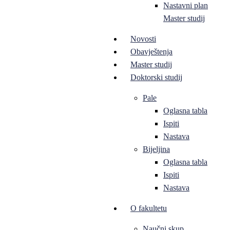
Nastavni plan
Master studij
Novosti
Obavještenja
Master studij
Doktorski studij
Pale
Oglasna tabla
Ispiti
Nastava
Bijeljina
Oglasna tabla
Ispiti
Nastava
O fakultetu
Naučni skup