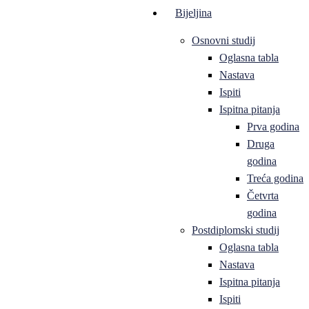
Bijeljina
Osnovni studij
Oglasna tabla
Nastava
Ispiti
Ispitna pitanja
Prva godina
Druga
godina
Treća godina
Četvrta
godina
Postdiplomski studij
Oglasna tabla
Nastava
Ispitna pitanja
Ispiti