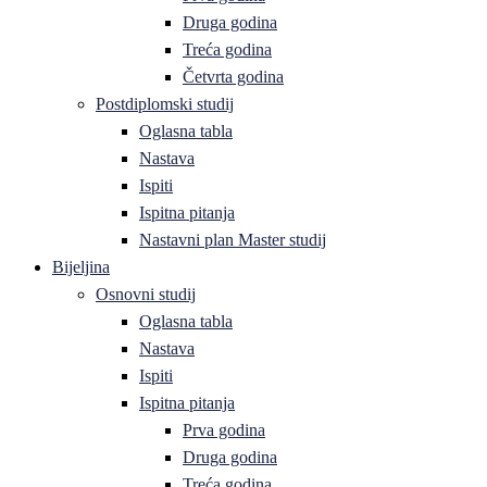
Druga godina
Treća godina
Četvrta godina
Postdiplomski studij
Oglasna tabla
Nastava
Ispiti
Ispitna pitanja
Nastavni plan Master studij
Bijeljina
Osnovni studij
Oglasna tabla
Nastava
Ispiti
Ispitna pitanja
Prva godina
Druga godina
Treća godina