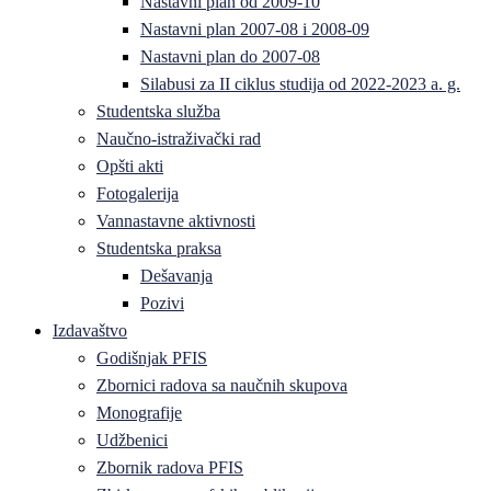
Nastavni plan od 2009-10
Nastavni plan 2007-08 i 2008-09
Nastavni plan do 2007-08
Silabusi za II ciklus studija od 2022-2023 a. g.
Studentska služba
Naučno-istraživački rad
Opšti akti
Fotogalerija
Vannastavne aktivnosti
Studentska praksa
Dešavanja
Pozivi
Izdavaštvo
Godišnjak PFIS
Zbornici radova sa naučnih skupova
Monografije
Udžbenici
Zbornik radova PFIS