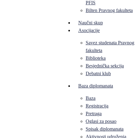
PFIS
Bilten Pravnog fakulteta
Naučni skup
Asocijacije
Savez studenata Pravnog
fakulteta
Biblioteka
Besjednička sekcija
Debatni klub
Baza diplomanata
Baza
Registracija
Pretraga
Oglasi za posao
Spisak diplomanata
Aktivnosti udruženja