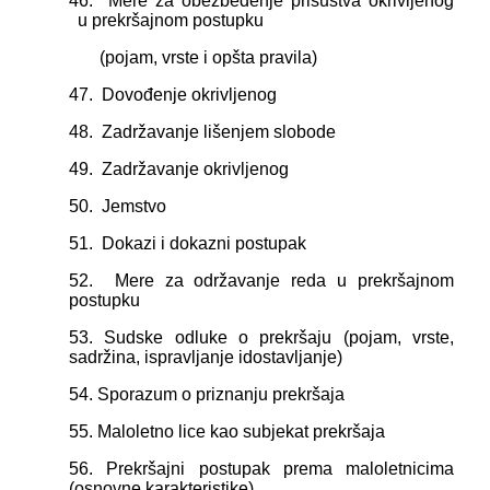
46.
M
ere za obezbeđenje prisustva okrivlјenog
u prekršajnom
postupku
(pojam, vrste i opšta pravila)
47. Dovođenje okrivlјenog
48. Zadržavanje lišenjem
slobode
49. Zadržavanje okrivlјenog
50. Jemstvo
51.
Dokazi i dokazni postupak
52. Mere za održavanje reda u prekršajnom
postupku
53. Sudske odluke o prekršaju (pojam, vrste,
sadržina, ispravlјanje i
d
ostavlјanje)
54. Sporazum o priznanju prekršaja
55. Maloletno lice kao subjekat prekršaja
56. Prekršajni postupak prema maloletnicima
(osnovne karakteristike)