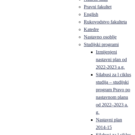
Pravni fakultet
English
Rukovodstvo fakulteta
Katedre
Nastavno osoblje
Studijski programi
Izmijenjeni
nastavni plan od
2022-2023 a.g.
Silabusi za l ciklus
studija – studijski
program Pravo po
nastavnom planu
od 2022–2023 a.
g.
Nastavni plan
2014-15
Silabusi za l ciklus