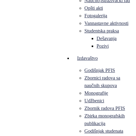
Naučno-istraživački rad
Opšti akti
Fotogalerija
Vannastavne aktivnosti
Studentska praksa
Dešavanja
Pozivi
Izdavaštvo
Godišnjak PFIS
Zbornici radova sa
naučnih skupova
Monografije
Udžbenici
Zbornik radova PFIS
Zbirka monografskih
publikacija
Godišnjak studenata