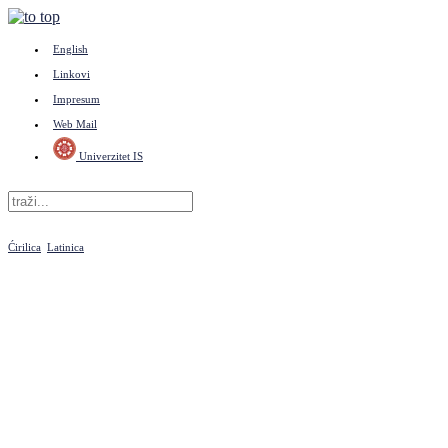
English
Linkovi
Impresum
Web Mail
Univerzitet IS
Ćirilica
Latinica