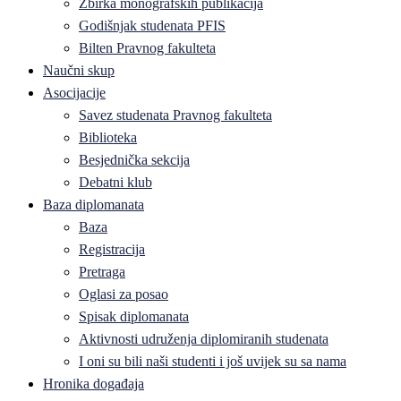
Zbirka monografskih publikacija
Godišnjak studenata PFIS
Bilten Pravnog fakulteta
Naučni skup
Asocijacije
Savez studenata Pravnog fakulteta
Biblioteka
Besjednička sekcija
Debatni klub
Baza diplomanata
Baza
Registracija
Pretraga
Oglasi za posao
Spisak diplomanata
Aktivnosti udruženja diplomiranih studenata
I oni su bili naši studenti i još uvijek su sa nama
Hronika događaja