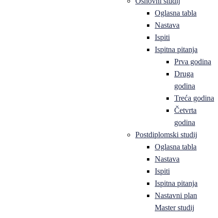
Osnovni studij
Oglasna tabla
Nastava
Ispiti
Ispitna pitanja
Prva godina
Druga
godina
Treća godina
Četvrta
godina
Postdiplomski studij
Oglasna tabla
Nastava
Ispiti
Ispitna pitanja
Nastavni plan
Master studij