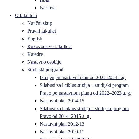
Nastava
O fakultetu
Naučni skup
Pravni fakultet
English
Rukovodstvo fakulteta
Katedre
Nastavno osoblje
Studijski programi
Izmijenjeni nastavni plan od 2022-2023 a.g.
Silabusi za l ciklus studija – studijski program
Pravo po nastavnom planu od 2022–2023 a. g.
Nastavni plan 2014-15
Silabusi za l ciklus studija – studijski program
Pravo od 2014–2015 a. g.
Nastavni plan 2012-13
Nastavni plan 2010-11