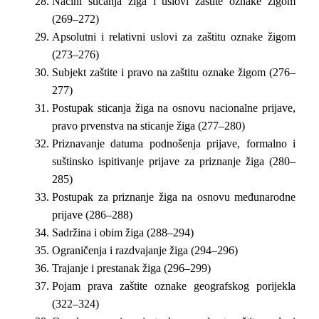
Načini sticanja žiga i uslovi zaštite oznake žigom
(269–272)
Apsolutni i relativni uslovi za zaštitu oznake žigom
(273–276)
Subjekt zaštite i pravo na zaštitu oznake žigom (276–
277)
Postupak sticanja žiga na osnovu nacionalne prijave,
pravo prvenstva na sticanje žiga (277–280)
Priznavanje datuma podnošenja prijave, formalno i
suštinsko ispitivanje prijave za priznanje žiga (280–
285)
Postupak za priznanje žiga na osnovu međunarodne
prijave (286–288)
Sadržina i obim žiga (288–294)
Ograničenja i razdvajanje žiga (294–296)
Trajanje i prestanak žiga (296–299)
Pojam prava zaštite oznake geografskog porijekla
(322–324)