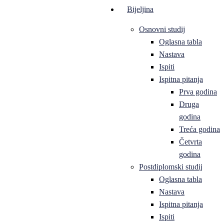
Bijeljina
Osnovni studij
Oglasna tabla
Nastava
Ispiti
Ispitna pitanja
Prva godina
Druga
godina
Treća godina
Četvrta
godina
Postdiplomski studij
Oglasna tabla
Nastava
Ispitna pitanja
Ispiti