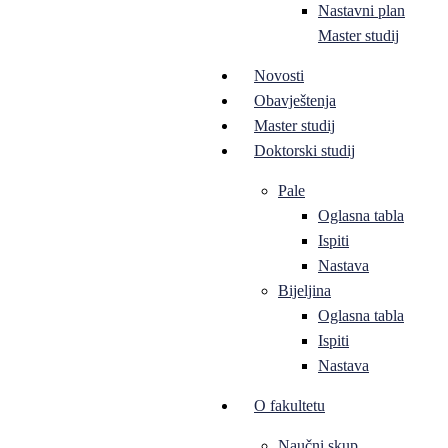
Nastavni plan
Master studij
Novosti
Obavještenja
Master studij
Doktorski studij
Pale
Oglasna tabla
Ispiti
Nastava
Bijeljina
Oglasna tabla
Ispiti
Nastava
O fakultetu
Naučni skup