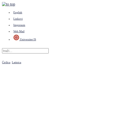
English
Linkovi
Impresum
Web Mail
Univerzitet IS
Ćirilica
Latinica