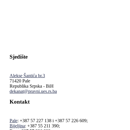
Pravni fakultet Univerziteta u Istočnom Sarajevu
Sjedište
Alekse Šantića br.3
71420 Pale
Republika Srpska - BiH
dekanat@pravni.ues.rs.ba
Kontakt
Pale
: +387 57 227 138 i +387 57 226 609;
Bijeljina
: +387 55 211 390;