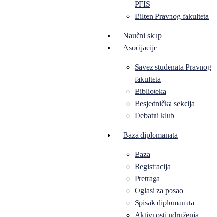
PFIS
Bilten Pravnog fakulteta
Naučni skup
Asocijacije
Savez studenata Pravnog
fakulteta
Biblioteka
Besjednička sekcija
Debatni klub
Baza diplomanata
Baza
Registracija
Pretraga
Oglasi za posao
Spisak diplomanata
Aktivnosti udruženja