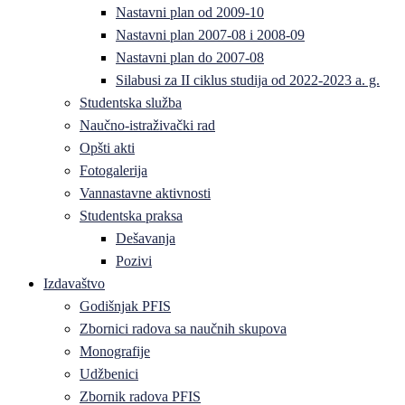
Nastavni plan od 2009-10
Nastavni plan 2007-08 i 2008-09
Nastavni plan do 2007-08
Silabusi za II ciklus studija od 2022-2023 a. g.
Studentska služba
Naučno-istraživački rad
Opšti akti
Fotogalerija
Vannastavne aktivnosti
Studentska praksa
Dešavanja
Pozivi
Izdavaštvo
Godišnjak PFIS
Zbornici radova sa naučnih skupova
Monografije
Udžbenici
Zbornik radova PFIS