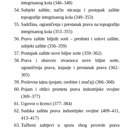
integrisanog kola (346–348)
Subjekt zaštite, način sticanja i postupak zaštite
topografije integrisanog kola (349–353)
Sadržina, ograničenja i prestanak prava na topografiju
integrisanog kola (353–355)
Pravo zaštite biljnih sorti – predmet i uslovi zaštite,
subjekt zaštite (356–359)
Postupak zaštite nove biljne sorte (359–362)
Prava i obaveze stvaraoca nove biljne sorte,
ograničenja prava, trajanje i prestanak prava (362–
365)
Poslovna tajna (pojam, osobine i značaj) (366–368)
Pojam i oblici prometa prava industrijske svojine
(369–377)
Ugovor o licenci (377–384)
Sudska zaštita prava industrijske svojine (409–411,
413–417)
Tužbeni zahtjevi u sporu zbog povrede prava