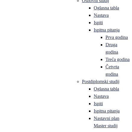
Osnovni studij
Oglasna tabla
Nastava
Ispiti
Ispitna pitanja
Prva godina
Druga
godina
Treća godina
Četvrta
godina
Postdiplomski studij
Oglasna tabla
Nastava
Ispiti
Ispitna pitanja
Nastavni plan
Master studij