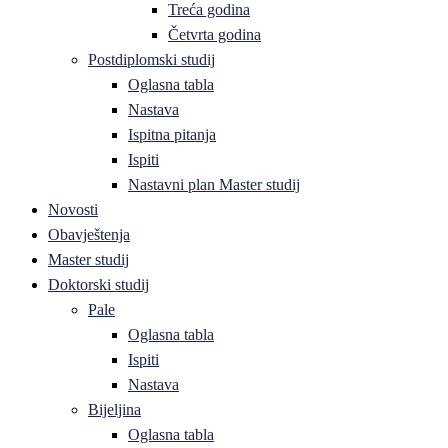
Treća godina
Četvrta godina
Postdiplomski studij
Oglasna tabla
Nastava
Ispitna pitanja
Ispiti
Nastavni plan Master studij
Novosti
Obavještenja
Master studij
Doktorski studij
Pale
Oglasna tabla
Ispiti
Nastava
Bijeljina
Oglasna tabla