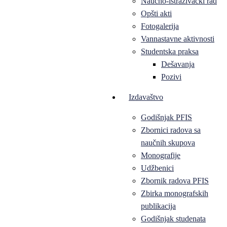
Naučno-istraživački rad
Opšti akti
Fotogalerija
Vannastavne aktivnosti
Studentska praksa
Dešavanja
Pozivi
Izdavaštvo
Godišnjak PFIS
Zbornici radova sa
naučnih skupova
Monografije
Udžbenici
Zbornik radova PFIS
Zbirka monografskih
publikacija
Godišnjak studenata