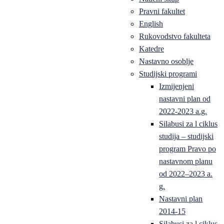
Pravni fakultet
English
Rukovodstvo fakulteta
Katedre
Nastavno osoblje
Studijski programi
Izmijenjeni
nastavni plan od
2022-2023 a.g.
Silabusi za l ciklus
studija – studijski
program Pravo po
nastavnom planu
od 2022–2023 a.
g.
Nastavni plan
2014-15
Silabusi za l ciklus