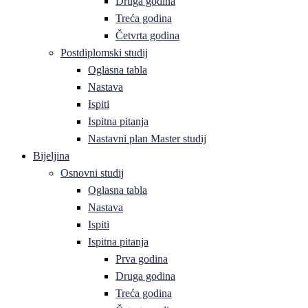
Druga godina
Treća godina
Četvrta godina
Postdiplomski studij
Oglasna tabla
Nastava
Ispiti
Ispitna pitanja
Nastavni plan Master studij
Bijeljina
Osnovni studij
Oglasna tabla
Nastava
Ispiti
Ispitna pitanja
Prva godina
Druga godina
Treća godina