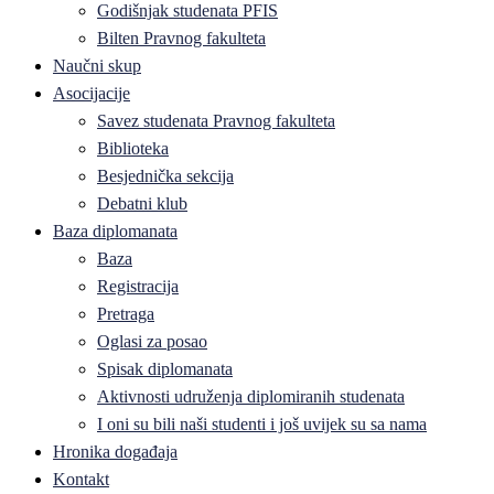
Godišnjak studenata PFIS
Bilten Pravnog fakulteta
Naučni skup
Asocijacije
Savez studenata Pravnog fakulteta
Biblioteka
Besjednička sekcija
Debatni klub
Baza diplomanata
Baza
Registracija
Pretraga
Oglasi za posao
Spisak diplomanata
Aktivnosti udruženja diplomiranih studenata
I oni su bili naši studenti i još uvijek su sa nama
Hronika događaja
Kontakt