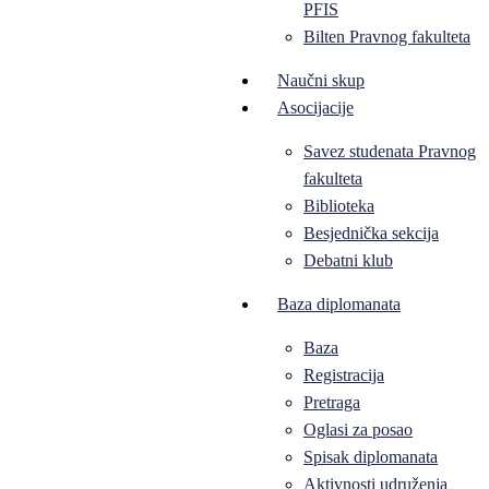
PFIS
Bilten Pravnog fakulteta
Naučni skup
Asocijacije
Savez studenata Pravnog
fakulteta
Biblioteka
Besjednička sekcija
Debatni klub
Baza diplomanata
Baza
Registracija
Pretraga
Oglasi za posao
Spisak diplomanata
Aktivnosti udruženja