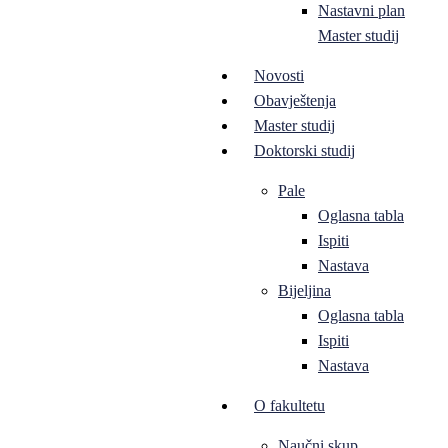
Nastavni plan
Master studij
Novosti
Obavještenja
Master studij
Doktorski studij
Pale
Oglasna tabla
Ispiti
Nastava
Bijeljina
Oglasna tabla
Ispiti
Nastava
O fakultetu
Naučni skup