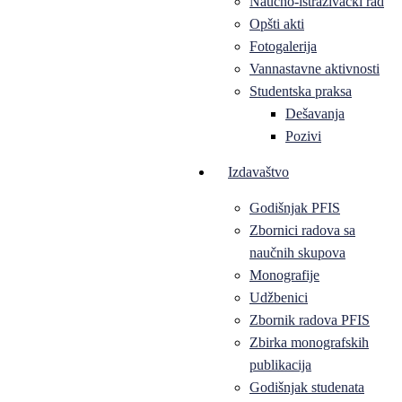
Naučno-istraživački rad
Opšti akti
Fotogalerija
Vannastavne aktivnosti
Studentska praksa
Dešavanja
Pozivi
Izdavaštvo
Godišnjak PFIS
Zbornici radova sa
naučnih skupova
Monografije
Udžbenici
Zbornik radova PFIS
Zbirka monografskih
publikacija
Godišnjak studenata