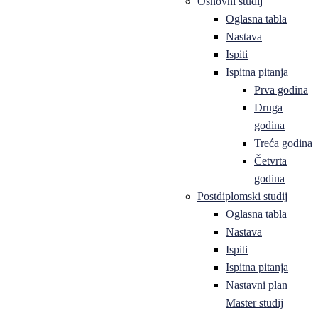
Osnovni studij
Oglasna tabla
Nastava
Ispiti
Ispitna pitanja
Prva godina
Druga
godina
Treća godina
Četvrta
godina
Postdiplomski studij
Oglasna tabla
Nastava
Ispiti
Ispitna pitanja
Nastavni plan
Master studij