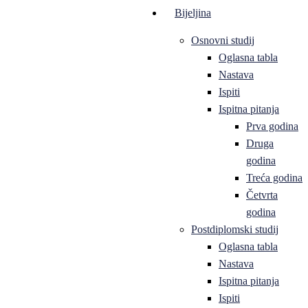
Bijeljina
Osnovni studij
Oglasna tabla
Nastava
Ispiti
Ispitna pitanja
Prva godina
Druga
godina
Treća godina
Četvrta
godina
Postdiplomski studij
Oglasna tabla
Nastava
Ispitna pitanja
Ispiti