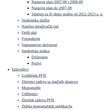
Nastavni plan 2007-08 i 2008-09
Nastavni plan do 2007-08
Silabusi za II ciklus studija od 2022-2023 a. g.
Studentska služba
Naučno-istraživački rad
Opšti akti
Fotogalerija
Vannastavne aktivnosti
Studentska praksa
Dešavanja
Pozivi
Izdavaštvo
Godišnjak PFIS
Zbornici radova sa naučnih skupova
Monografije
Udžbenici
Zbornik radova PFIS
Zbirka monografskih publikacija