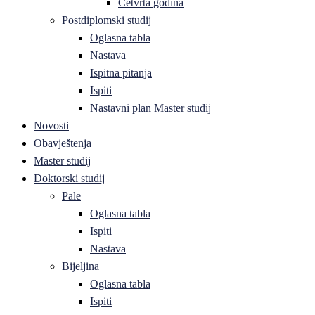
Četvrta godina
Postdiplomski studij
Oglasna tabla
Nastava
Ispitna pitanja
Ispiti
Nastavni plan Master studij
Novosti
Obavještenja
Master studij
Doktorski studij
Pale
Oglasna tabla
Ispiti
Nastava
Bijeljina
Oglasna tabla
Ispiti