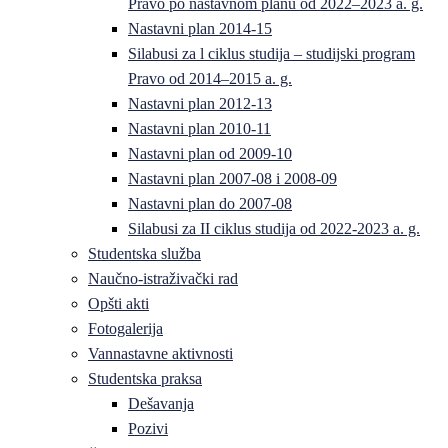
Pravo po nastavnom planu od 2022–2023 a. g.
Nastavni plan 2014-15
Silabusi za l ciklus studija – studijski program
Pravo od 2014–2015 a. g.
Nastavni plan 2012-13
Nastavni plan 2010-11
Nastavni plan od 2009-10
Nastavni plan 2007-08 i 2008-09
Nastavni plan do 2007-08
Silabusi za II ciklus studija od 2022-2023 a. g.
Studentska služba
Naučno-istraživački rad
Opšti akti
Fotogalerija
Vannastavne aktivnosti
Studentska praksa
Dešavanja
Pozivi