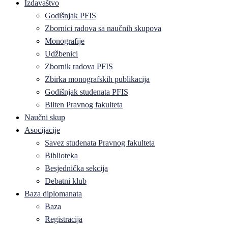
Izdavaštvo
Godišnjak PFIS
Zbornici radova sa naučnih skupova
Monografije
Udžbenici
Zbornik radova PFIS
Zbirka monografskih publikacija
Godišnjak studenata PFIS
Bilten Pravnog fakulteta
Naučni skup
Asocijacije
Savez studenata Pravnog fakulteta
Biblioteka
Besjednička sekcija
Debatni klub
Baza diplomanata
Baza
Registracija