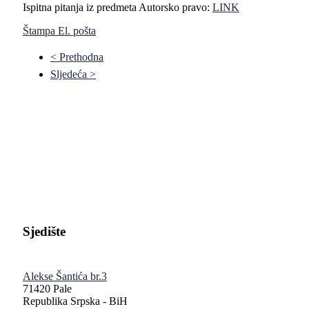
Ispitna pitanja iz predmeta Autorsko pravo:
LINK
Štampa
El. pošta
< Prethodna
Sljedeća >
Pravni fakultet Univerziteta u Istočnom Sarajevu
Sjedište
Alekse Šantića br.3
71420 Pale
Republika Srpska - BiH