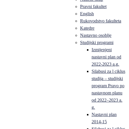
Pravni fakultet
English
Rukovodstvo fakulteta
Katedre
Nastavno osoblje
Studijski programi
Izmijenjeni
nastavni plan od
2022-2023 a.g.
Silabusi za l ciklus
studija – studijski
program Pravo po
nastavnom planu
od 2022–2023 a.
g.
Nastavni plan
2014-15
Silabusi za l ciklus