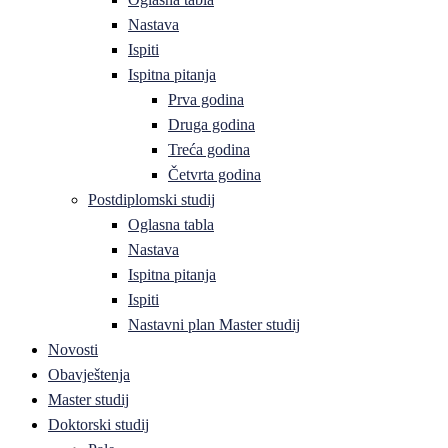
Nastava
Ispiti
Ispitna pitanja
Prva godina
Druga godina
Treća godina
Četvrta godina
Postdiplomski studij
Oglasna tabla
Nastava
Ispitna pitanja
Ispiti
Nastavni plan Master studij
Novosti
Obavještenja
Master studij
Doktorski studij