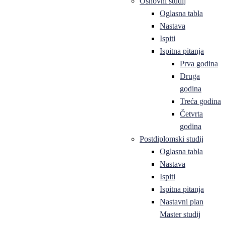
Osnovni studij
Oglasna tabla
Nastava
Ispiti
Ispitna pitanja
Prva godina
Druga
godina
Treća godina
Četvrta
godina
Postdiplomski studij
Oglasna tabla
Nastava
Ispiti
Ispitna pitanja
Nastavni plan
Master studij