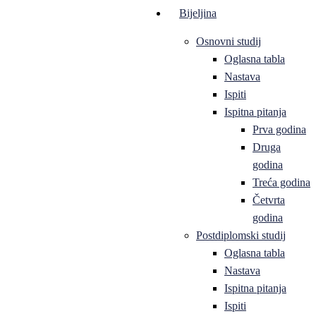
Bijeljina
Osnovni studij
Oglasna tabla
Nastava
Ispiti
Ispitna pitanja
Prva godina
Druga
godina
Treća godina
Četvrta
godina
Postdiplomski studij
Oglasna tabla
Nastava
Ispitna pitanja
Ispiti