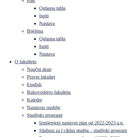
Pale
Oglasna tabla
Ispiti
Nastava
Bijeljina
Oglasna tabla
Ispiti
Nastava
O fakultetu
Naučni skup
Pravni fakultet
English
Rukovodstvo fakulteta
Katedre
Nastavno osoblje
Studijski programi
Izmijenjeni nastavni plan od 2022-2023 a.g.
Silabusi za l ciklus studija – studijski program