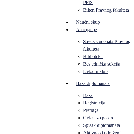
PFIS
Bilten Pravnog fakulteta
Naučni skup
Asocijacije
Savez studenata Pravnog
fakulteta
Biblioteka
Besjednička sekcija
Debatni klub
Baza diplomanata
Baza
Registracija
Pretraga
Oglasi za posao
Spisak diplomanata
Aktivnosti udruženja