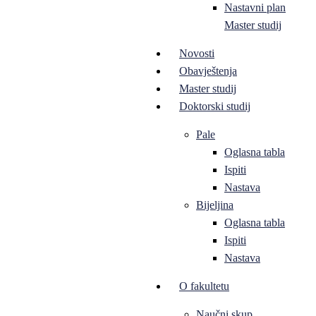
Nastavni plan
Master studij
Novosti
Obavještenja
Master studij
Doktorski studij
Pale
Oglasna tabla
Ispiti
Nastava
Bijeljina
Oglasna tabla
Ispiti
Nastava
O fakultetu
Naučni skup