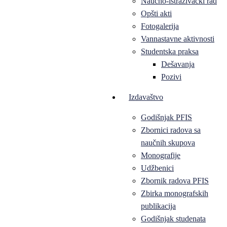
Naučno-istraživački rad
Opšti akti
Fotogalerija
Vannastavne aktivnosti
Studentska praksa
Dešavanja
Pozivi
Izdavaštvo
Godišnjak PFIS
Zbornici radova sa
naučnih skupova
Monografije
Udžbenici
Zbornik radova PFIS
Zbirka monografskih
publikacija
Godišnjak studenata