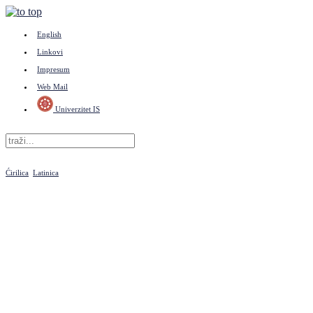
English
Linkovi
Impresum
Web Mail
Univerzitet IS
Ćirilica
Latinica