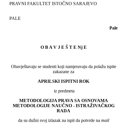
PRAVNI FAKULTET ISTOČNO SARAJEVO
PALE
Pale
O B A V J
E Š T E Nj E
Obavještavaju se studenti koji namjeravaju da polažu ispite
zakazane za
APRILSKI ISPITNI ROK
iz predmeta
METODOLOGIJA PRAVA SA OSNOVAMA
METODOLOGIJE NAUČNO - ISTRAŽIVAČKOG
RADA
da su dužni svoj izlazak na ispit da potvrde na
mail