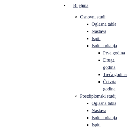
Bijeljina
Osnovni studij
Oglasna tabla
Nastava
Ispiti
Ispitna pitanja
Prva godina
Druga
godina
Treća godina
Četvrta
godina
Postdiplomski studij
Oglasna tabla
Nastava
Ispitna pitanja
Ispiti