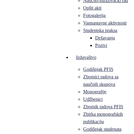
Naučno-istraživački rad
Opšti akti
Fotogalerija
Vannastavne aktivnosti
Studentska praksa
Dešavanja
Pozivi
Izdavaštvo
Godišnjak PFIS
Zbornici radova sa
naučnih skupova
Monografije
Udžbenici
Zbornik radova PFIS
Zbirka monografskih
publikacija
Godišnjak studenata