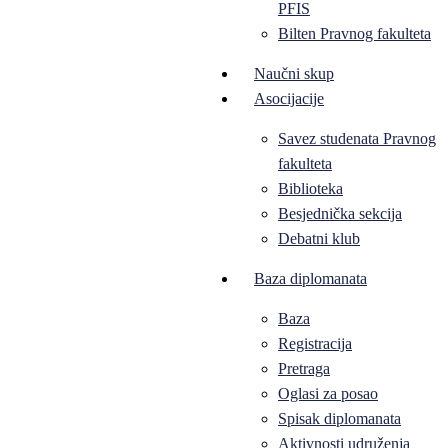
PFIS
Bilten Pravnog fakulteta
Naučni skup
Asocijacije
Savez studenata Pravnog
fakulteta
Biblioteka
Besjednička sekcija
Debatni klub
Baza diplomanata
Baza
Registracija
Pretraga
Oglasi za posao
Spisak diplomanata
Aktivnosti udruženja