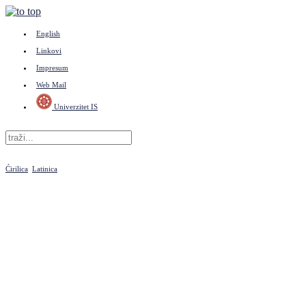
English
Linkovi
Impresum
Web Mail
Univerzitet IS
Ćirilica
Latinica