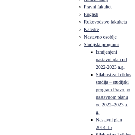
Pravni fakultet
English
Rukovodstvo fakulteta
Katedre
Nastavno osoblje
Studijski programi
Izmijenjeni
nastavni plan od
2022-2023 a.g.
Silabusi za l ciklus
studija – studijski
program Pravo po
nastavnom planu
od 2022–2023 a.
g.
Nastavni plan
2014-15
Silabusi za l ciklus