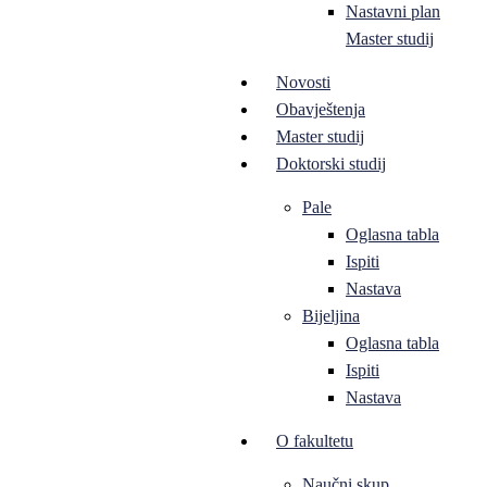
Nastavni plan
Master studij
Novosti
Obavještenja
Master studij
Doktorski studij
Pale
Oglasna tabla
Ispiti
Nastava
Bijeljina
Oglasna tabla
Ispiti
Nastava
O fakultetu
Naučni skup