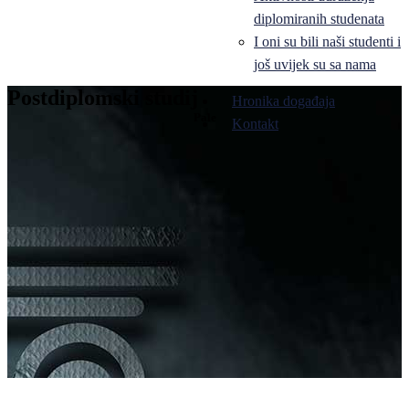
diplomiranih studenata
I oni su bili naši studenti i
još uvijek su sa nama
Postdiplomski studij
Hronika događaja
Pale
Kontakt