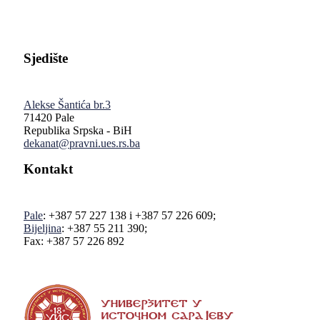
Sjedište
Alekse Šantića br.3
71420 Pale
Republika Srpska - BiH
dekanat@pravni.ues.rs.ba
Kontakt
Pale
: +387 57 227 138 i +387 57 226 609;
Bijeljina
: +387 55 211 390;
Fax: +387 57 226 892