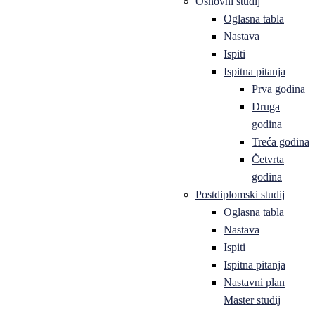
Osnovni studij
Oglasna tabla
Nastava
Ispiti
Ispitna pitanja
Prva godina
Druga
godina
Treća godina
Četvrta
godina
Postdiplomski studij
Oglasna tabla
Nastava
Ispiti
Ispitna pitanja
Nastavni plan
Master studij