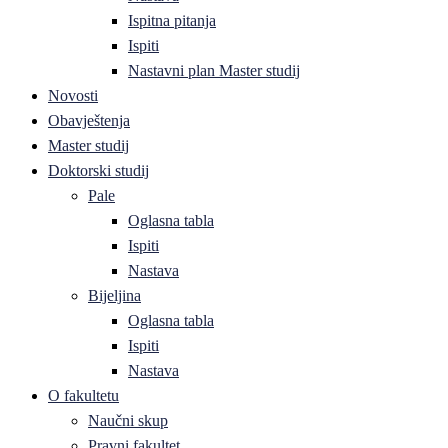
Ispitna pitanja
Ispiti
Nastavni plan Master studij
Novosti
Obavještenja
Master studij
Doktorski studij
Pale
Oglasna tabla
Ispiti
Nastava
Bijeljina
Oglasna tabla
Ispiti
Nastava
O fakultetu
Naučni skup
Pravni fakultet