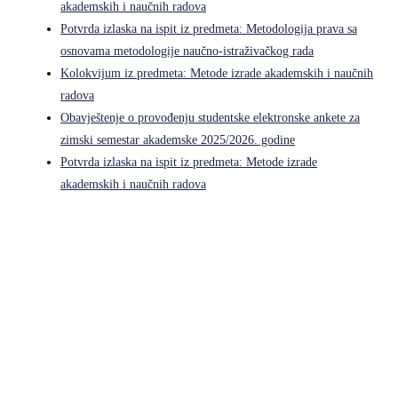
akademskih i naučnih radova
Potvrda izlaska na ispit iz predmeta: Metodologija prava sa
osnovama metodologije naučno-istraživačkog rada
Kolokvijum iz predmeta: Metode izrade akademskih i naučnih
radova
Obavještenje o provođenju studentske elektronske ankete za
zimski semestar akademske 2025/2026. godine
Potvrda izlaska na ispit iz predmeta: Metode izrade
akademskih i naučnih radova
Pravni fakultet Univerziteta u Istočnom Sarajevu