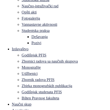
Naučno-istraživački rad
Opšti akti
Fotogalerija
Vannastavne aktivnosti
Studentska praksa
Dešavanja
Pozivi
Izdavaštvo
Godišnjak PFIS
Zbornici radova sa naučnih skupova
Monografije
Udžbenici
Zbornik radova PFIS
Zbirka monografskih publikacija
Godišnjak studenata PFIS
Bilten Pravnog fakulteta
Naučni skup