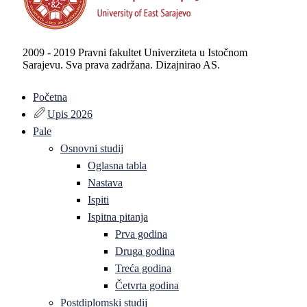
2009 - 2019 Pravni fakultet Univerziteta u Istočnom
Sarajevu. Sva prava zadržana. Dizajnirao AS.
Početna
Upis 2026
Pale
Osnovni studij
Oglasna tabla
Nastava
Ispiti
Ispitna pitanja
Prva godina
Druga godina
Treća godina
Četvrta godina
Postdiplomski studij