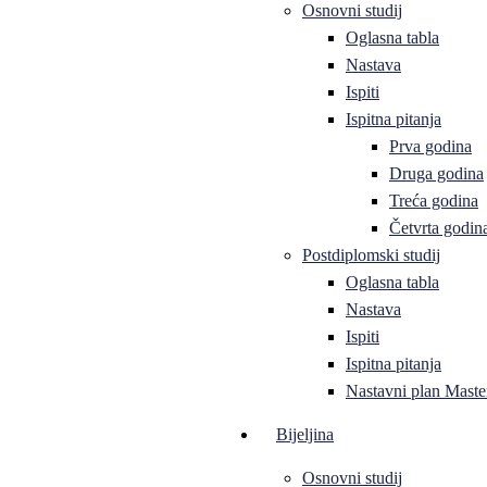
Osnovni studij
Oglasna tabla
Nastava
Ispiti
Ispitna pitanja
Prva godina
Druga godina
Treća godina
Četvrta godin
Postdiplomski studij
Oglasna tabla
Nastava
Ispiti
Ispitna pitanja
Nastavni plan Master
Bijeljina
Osnovni studij