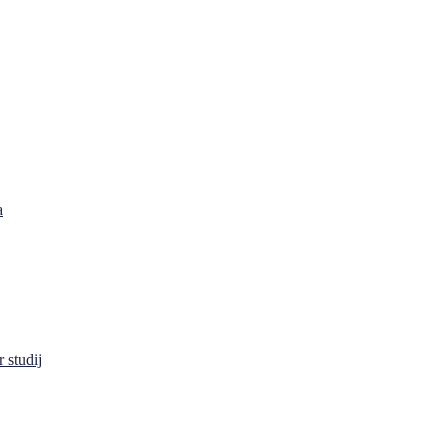
a
 studij