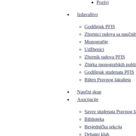
Pozivi
Izdavaštvo
Godišnjak PFIS
Zbornici radova sa naučni
Monografije
Udžbenici
Zbornik radova PFIS
Zbirka monografskih publi
Godišnjak studenata PFIS
Bilten Pravnog fakulteta
Naučni skup
Asocijacije
Savez studenata Pravnog f
Biblioteka
Besjednička sekcija
Debatni klub