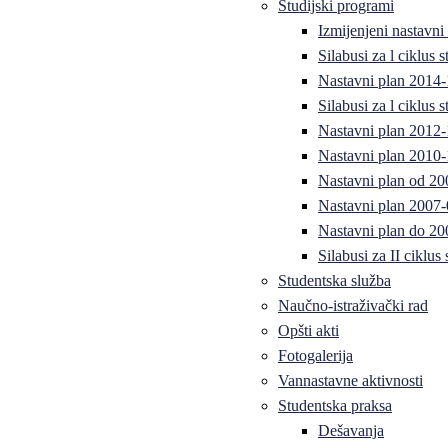
Studijski programi
Izmijenjeni nastavni
Silabusi za l ciklus
Nastavni plan 2014
Silabusi za l ciklus
Nastavni plan 2012
Nastavni plan 2010-
Nastavni plan od 20
Nastavni plan 2007-
Nastavni plan do 20
Silabusi za II ciklus
Studentska služba
Naučno-istraživački rad
Opšti akti
Fotogalerija
Vannastavne aktivnosti
Studentska praksa
Dešavanja