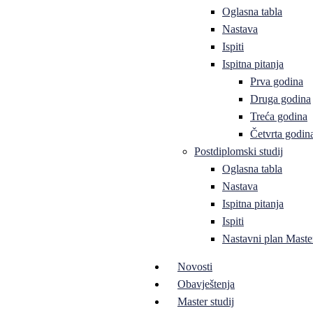
Oglasna tabla
Nastava
Ispiti
Ispitna pitanja
Prva godina
Druga godina
Treća godina
Četvrta godin
Postdiplomski studij
Oglasna tabla
Nastava
Ispitna pitanja
Ispiti
Nastavni plan Master
Novosti
Obavještenja
Master studij