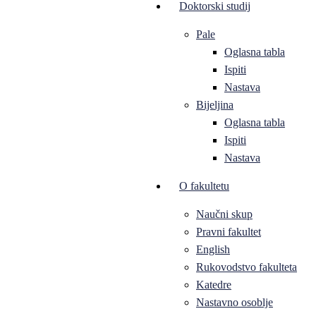
Doktorski studij
Pale
Oglasna tabla
Ispiti
Nastava
Bijeljina
Oglasna tabla
Ispiti
Nastava
O fakultetu
Naučni skup
Pravni fakultet
English
Rukovodstvo fakulteta
Katedre
Nastavno osoblje