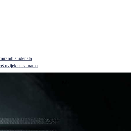
miranih studenata
i još uvijek su sa nama
Pale