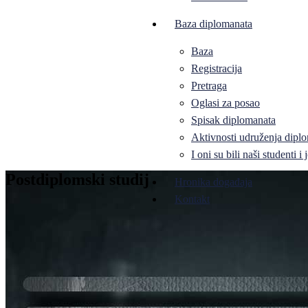
Baza diplomanata
Baza
Registracija
Pretraga
Oglasi za posao
Spisak diplomanata
Aktivnosti udruženja diplo
I oni su bili naši studenti 
Postdiplomski studij
Hronika događaja
Kontakt