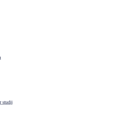
a
 studij