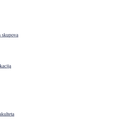
h skupova
kacija
akulteta