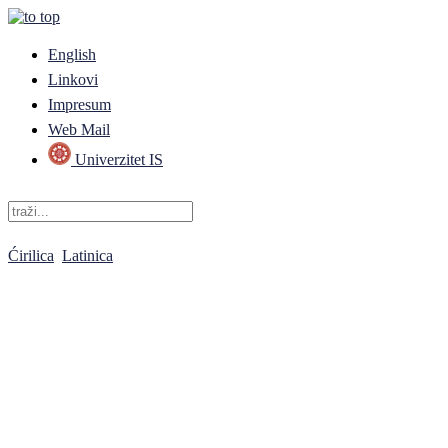
English
Linkovi
Impresum
Web Mail
Univerzitet IS
Ćirilica
Latinica