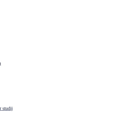
a
 studij