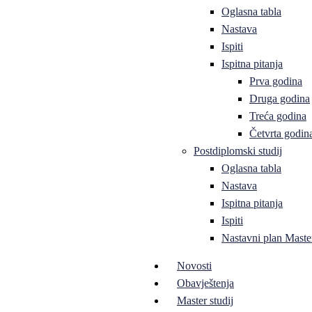
Oglasna tabla
Nastava
Ispiti
Ispitna pitanja
Prva godina
Druga godina
Treća godina
Četvrta godin
Postdiplomski studij
Oglasna tabla
Nastava
Ispitna pitanja
Ispiti
Nastavni plan Master
Novosti
Obavještenja
Master studij