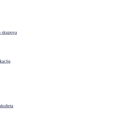
h skupova
kacija
akulteta