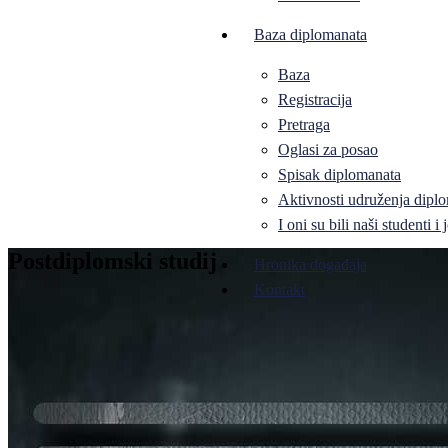
Baza diplomanata
Baza
Registracija
Pretraga
Oglasi za posao
Spisak diplomanata
Aktivnosti udruženja diplo
I oni su bili naši studenti 
Postdiplomski studij
Hronika događaja
Kontakt