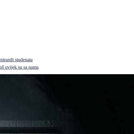
miranih studenata
i još uvijek su sa nama
Pale