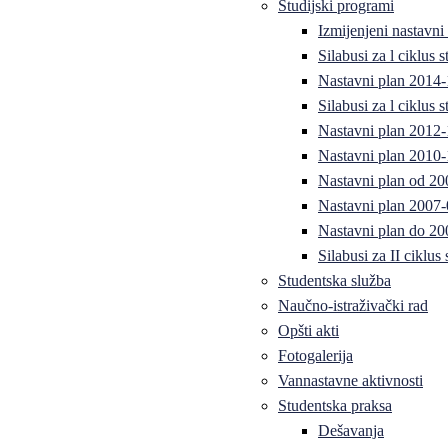
Studijski programi
Izmijenjeni nastavni
Silabusi za l ciklus
Nastavni plan 2014
Silabusi za l ciklus
Nastavni plan 2012
Nastavni plan 2010-
Nastavni plan od 20
Nastavni plan 2007-
Nastavni plan do 20
Silabusi za II ciklus
Studentska služba
Naučno-istraživački rad
Opšti akti
Fotogalerija
Vannastavne aktivnosti
Studentska praksa
Dešavanja