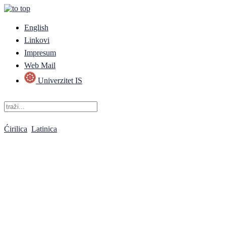
English
Linkovi
Impresum
Web Mail
Univerzitet IS
Ćirilica
Latinica