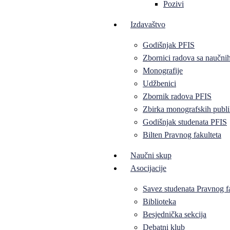
Pozivi
Izdavaštvo
Godišnjak PFIS
Zbornici radova sa naučni
Monografije
Udžbenici
Zbornik radova PFIS
Zbirka monografskih publi
Godišnjak studenata PFIS
Bilten Pravnog fakulteta
Naučni skup
Asocijacije
Savez studenata Pravnog f
Biblioteka
Besjednička sekcija
Debatni klub