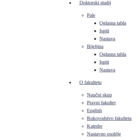
Doktorski studij
Pale
Oglasna tabla
Ispiti
Nastava
Bijeljina
Oglasna tabla
Ispiti
Nastava
O fakultetu
Naučni skup
Pravni fakultet
English
Rukovodstvo fakulteta
Katedre
Nastavno osoblje