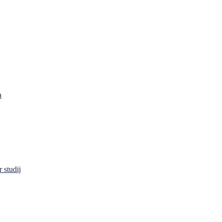
a
 studij