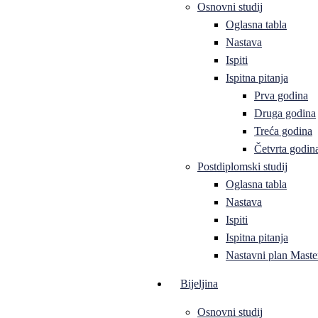
Osnovni studij
Oglasna tabla
Nastava
Ispiti
Ispitna pitanja
Prva godina
Druga godina
Treća godina
Četvrta godin
Postdiplomski studij
Oglasna tabla
Nastava
Ispiti
Ispitna pitanja
Nastavni plan Master
Bijeljina
Osnovni studij