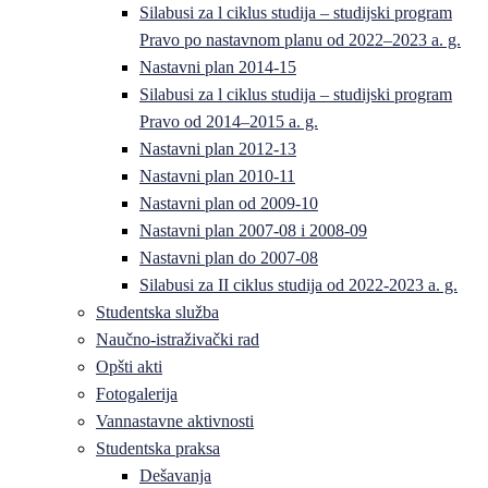
Silabusi za l ciklus studija – studijski program
Pravo po nastavnom planu od 2022–2023 a. g.
Nastavni plan 2014-15
Silabusi za l ciklus studija – studijski program
Pravo od 2014–2015 a. g.
Nastavni plan 2012-13
Nastavni plan 2010-11
Nastavni plan od 2009-10
Nastavni plan 2007-08 i 2008-09
Nastavni plan do 2007-08
Silabusi za II ciklus studija od 2022-2023 a. g.
Studentska služba
Naučno-istraživački rad
Opšti akti
Fotogalerija
Vannastavne aktivnosti
Studentska praksa
Dešavanja