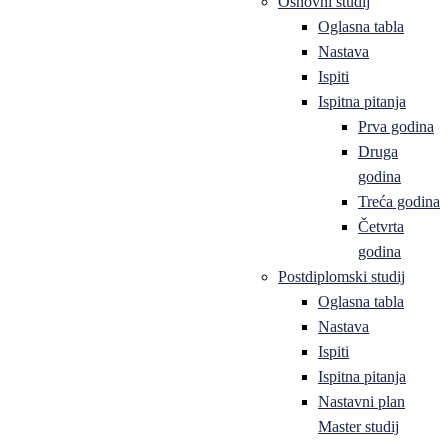
Osnovni studij
Oglasna tabla
Nastava
Ispiti
Ispitna pitanja
Prva godina
Druga
godina
Treća godina
Četvrta
godina
Postdiplomski studij
Oglasna tabla
Nastava
Ispiti
Ispitna pitanja
Nastavni plan
Master studij