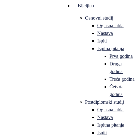
Bijeljina
Osnovni studij
Oglasna tabla
Nastava
Ispiti
Ispitna pitanja
Prva godina
Druga
godina
Treća godina
Četvrta
godina
Postdiplomski studij
Oglasna tabla
Nastava
Ispitna pitanja
Ispiti