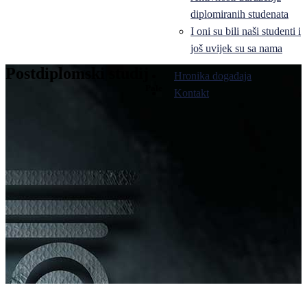
diplomiranih studenata
I oni su bili naši studenti i
još uvijek su sa nama
Postdiplomski studij
Hronika događaja
Pale
Kontakt