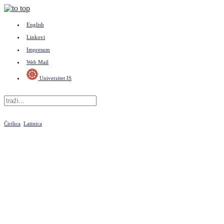
English
Linkovi
Impresum
Web Mail
Univerzitet IS
Ćirilica
Latinica