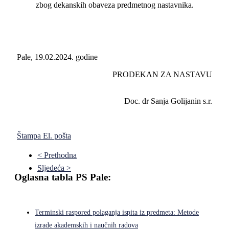
zbog dekanskih obaveza predmetnog nastavnika.
Pale, 19.02.2024. godine
PRODEKAN ZA NASTAVU
Doc. dr Sanja Golijanin s.r.
Štampa
El. pošta
< Prethodna
Sljedeća >
Oglasna tabla PS Pale:
Terminski raspored polaganja ispita iz predmeta: Metode
izrade akademskih i naučnih radova