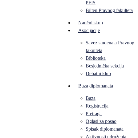
PFIS
Bilten Pravnog fakulteta
Naučni skup
Asocijacije
Savez studenata Pravnog
fakulteta
Biblioteka
Besjednička sekcija
Debatni klub
Baza diplomanata
Baza
Registracija
Pretraga
Oglasi za posao
Spisak diplomanata
Aktivnosti udruženja