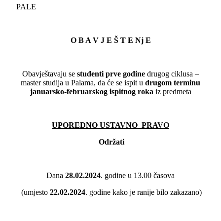
PALE
O B A V J E Š T E Nj E
Obavještavaju se
studenti prve godine
drugog ciklusa –
master studija u Palama, da će se ispit u
drugom terminu
januarsko-februarskog ispitnog roka
iz predmeta
UPOREDNO USTAVNO PRAVO
Održati
Dana
28.02.2024
. godine u 13.00 časova
(umjesto
22.02.2024
. godine kako je ranije bilo zakazano)