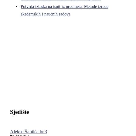
Potvrda izlaska na ispit iz predmeta: Metode izrade
akademskih i naučnih radova
Pravni fakultet Univerziteta u Istočnom Sarajevu
Sjedište
Alekse Šantića br.3