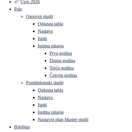
Upis 2026
Pale
Osnovni studij
Oglasna tabla
Nastava
Ispiti
Ispitna pitanja
Prva godina
Druga godina
Treća godina
Četvrta godina
Postdiplomski studij
Oglasna tabla
Nastava
Ispiti
Ispitna pitanja
Nastavni plan Master studij
Bijeljina