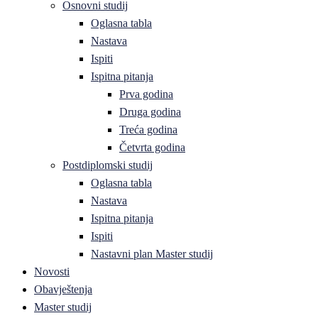
Osnovni studij
Oglasna tabla
Nastava
Ispiti
Ispitna pitanja
Prva godina
Druga godina
Treća godina
Četvrta godina
Postdiplomski studij
Oglasna tabla
Nastava
Ispitna pitanja
Ispiti
Nastavni plan Master studij
Novosti
Obavještenja
Master studij