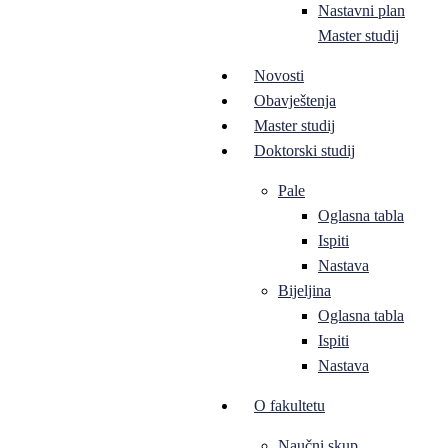
Nastavni plan
Master studij
Novosti
Obavještenja
Master studij
Doktorski studij
Pale
Oglasna tabla
Ispiti
Nastava
Bijeljina
Oglasna tabla
Ispiti
Nastava
O fakultetu
Naučni skup