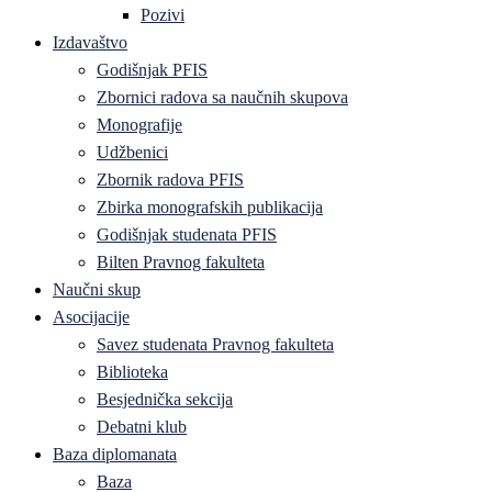
Pozivi
Izdavaštvo
Godišnjak PFIS
Zbornici radova sa naučnih skupova
Monografije
Udžbenici
Zbornik radova PFIS
Zbirka monografskih publikacija
Godišnjak studenata PFIS
Bilten Pravnog fakulteta
Naučni skup
Asocijacije
Savez studenata Pravnog fakulteta
Biblioteka
Besjednička sekcija
Debatni klub
Baza diplomanata
Baza