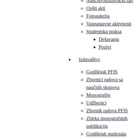
Naučno-istraživački rad
Opšti akti
Fotogalerija
Vannastavne aktivnosti
Studentska praksa
Dešavanja
Pozivi
Izdavaštvo
Godišnjak PFIS
Zbornici radova sa
naučnih skupova
Monografije
Udžbenici
Zbornik radova PFIS
Zbirka monografskih
publikacija
Godišnjak studenata