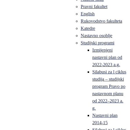
Pravni fakultet
English
Rukovodstvo fakulteta
Katedre
Nastavno osoblje
Studijski programi
Izmijenjeni
nastavni plan od
2022-2023 a.g.
Silabusi za l ciklus
studija – studijski
program Pravo po
nastavnom planu
od 2022–2023 a.
g.
Nastavni plan
2014-15
Silabusi za l ciklus