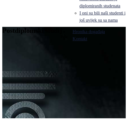
diplomiranih studenata
I oni su bili naši studenti i
još uvijek su sa nama
Postdiplomski studij
Hronika događaja
Pale
Kontakt