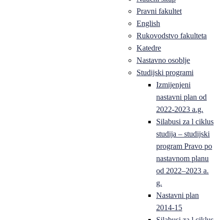
Pravni fakultet
English
Rukovodstvo fakulteta
Katedre
Nastavno osoblje
Studijski programi
Izmijenjeni
nastavni plan od
2022-2023 a.g.
Silabusi za l ciklus
studija – studijski
program Pravo po
nastavnom planu
od 2022–2023 a.
g.
Nastavni plan
2014-15
Silabusi za l ciklus