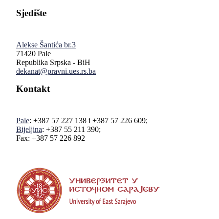
Sjedište
Alekse Šantića br.3
71420 Pale
Republika Srpska - BiH
dekanat@pravni.ues.rs.ba
Kontakt
Pale
: +387 57 227 138 i +387 57 226 609;
Bijeljina
: +387 55 211 390;
Fax: +387 57 226 892