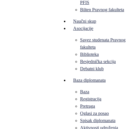
PFIS
Bilten Pravnog fakulteta
Naučni skup
Asocijacije
Savez studenata Pravnog
fakulteta
Biblioteka
Besjednička sekcija
Debatni klub
Baza diplomanata
Baza
Registracija
Pretraga
Oglasi za posao
Spisak diplomanata
Aktivnosti udruženja