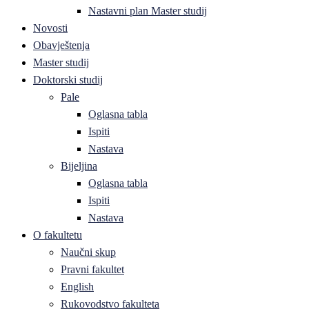
Nastavni plan Master studij
Novosti
Obavještenja
Master studij
Doktorski studij
Pale
Oglasna tabla
Ispiti
Nastava
Bijeljina
Oglasna tabla
Ispiti
Nastava
O fakultetu
Naučni skup
Pravni fakultet
English
Rukovodstvo fakulteta