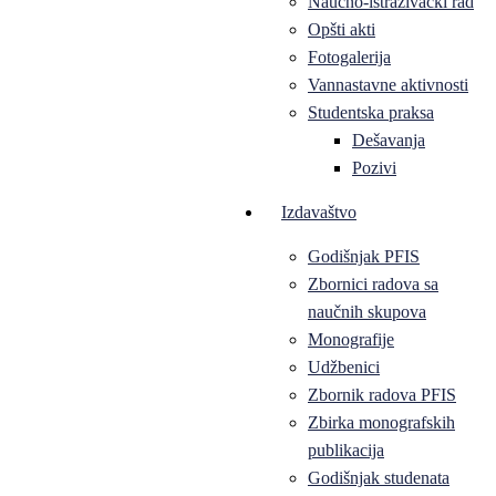
Naučno-istraživački rad
Opšti akti
Fotogalerija
Vannastavne aktivnosti
Studentska praksa
Dešavanja
Pozivi
Izdavaštvo
Godišnjak PFIS
Zbornici radova sa
naučnih skupova
Monografije
Udžbenici
Zbornik radova PFIS
Zbirka monografskih
publikacija
Godišnjak studenata