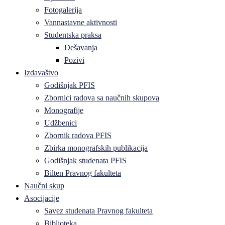
Fotogalerija
Vannastavne aktivnosti
Studentska praksa
Dešavanja
Pozivi
Izdavaštvo
Godišnjak PFIS
Zbornici radova sa naučnih skupova
Monografije
Udžbenici
Zbornik radova PFIS
Zbirka monografskih publikacija
Godišnjak studenata PFIS
Bilten Pravnog fakulteta
Naučni skup
Asocijacije
Savez studenata Pravnog fakulteta
Biblioteka