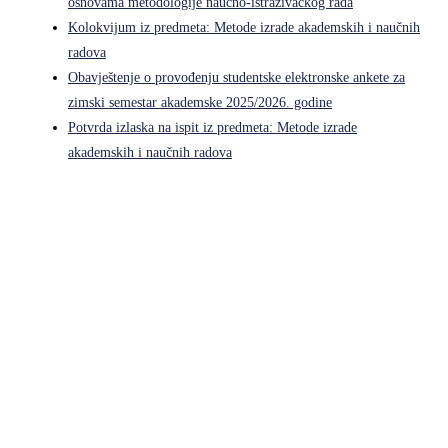
osnovama metodologije naučno-istraživačkog rada
Kolokvijum iz predmeta: Metode izrade akademskih i naučnih
radova
Obavještenje o provođenju studentske elektronske ankete za
zimski semestar akademske 2025/2026. godine
Potvrda izlaska na ispit iz predmeta: Metode izrade
akademskih i naučnih radova
Pravni fakultet Univerziteta u Istočnom Sarajevu