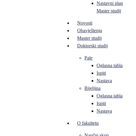
Nastavni plan
Master studij
Novosti
Obavještenja
Master studij
Doktorski studij
Pale
Oglasna tabla
Ispiti
Nastava
Bijeljina
Oglasna tabla
Ispiti
Nastava
O fakultetu
Naučni skup