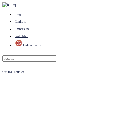
English
Linkovi
Impresum
Web Mail
Univerzitet IS
Ćirilica
Latinica