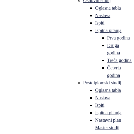
Osnovni studij
Oglasna tabla
Nastava
Ispiti
Ispitna pitanja
Prva godina
Druga
godina
Treća godina
Četvrta
godina
Postdiplomski studij
Oglasna tabla
Nastava
Ispiti
Ispitna pitanja
Nastavni plan
Master studij