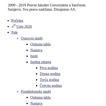
2009 - 2019 Pravni fakultet Univerziteta u Istočnom
Sarajevu. Sva prava zadržana. Dizajnirao AS.
Početna
Upis 2026
Pale
Osnovni studij
Oglasna tabla
Nastava
Ispiti
Ispitna pitanja
Prva godina
Druga godina
Treća godina
Četvrta godina
Postdiplomski studij
Oglasna tabla
Nastava