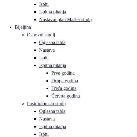
Ispiti
Ispitna pitanja
Nastavni plan Master studij
Bijeljina
Osnovni studij
Oglasna tabla
Nastava
Ispiti
Ispitna pitanja
Prva godina
Druga godina
Treća godina
Četvrta godina
Postdiplomski studij
Oglasna tabla
Nastava
Ispitna pitanja
Ispiti