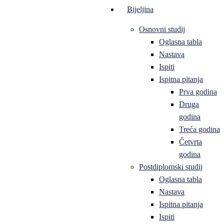
Bijeljina
Osnovni studij
Oglasna tabla
Nastava
Ispiti
Ispitna pitanja
Prva godina
Druga
godina
Treća godina
Četvrta
godina
Postdiplomski studij
Oglasna tabla
Nastava
Ispitna pitanja
Ispiti