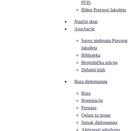
PFIS
Bilten Pravnog fakulteta
Naučni skup
Asocijacije
Savez studenata Pravnog
fakulteta
Biblioteka
Besjednička sekcija
Debatni klub
Baza diplomanata
Baza
Registracija
Pretraga
Oglasi za posao
Spisak diplomanata
Aktivnosti udruženja