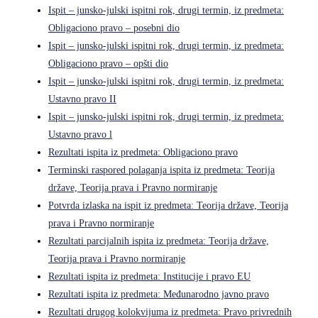
Ispit – junsko-julski ispitni rok, drugi termin, iz predmeta:
Obligaciono pravo – posebni dio
Ispit – junsko-julski ispitni rok, drugi termin, iz predmeta:
Obligaciono pravo – opšti dio
Ispit – junsko-julski ispitni rok, drugi termin, iz predmeta:
Ustavno pravo II
Ispit – junsko-julski ispitni rok, drugi termin, iz predmeta:
Ustavno pravo l
Rezultati ispita iz predmeta: Obligaciono pravo
Terminski raspored polaganja ispita iz predmeta: Teorija
države, Teorija prava i Pravno normiranje
Potvrda izlaska na ispit iz predmeta: Teorija države, Teorija
prava i Pravno normiranje
Rezultati parcijalnih ispita iz predmeta: Teorija države,
Teorija prava i Pravno normiranje
Rezultati ispita iz predmeta: Institucije i pravo EU
Rezultati ispita iz predmeta: Međunarodno javno pravo
Rezultati drugog kolokvijuma iz predmeta: Pravo privrednih