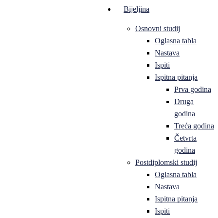
Bijeljina
Osnovni studij
Oglasna tabla
Nastava
Ispiti
Ispitna pitanja
Prva godina
Druga
godina
Treća godina
Četvrta
godina
Postdiplomski studij
Oglasna tabla
Nastava
Ispitna pitanja
Ispiti