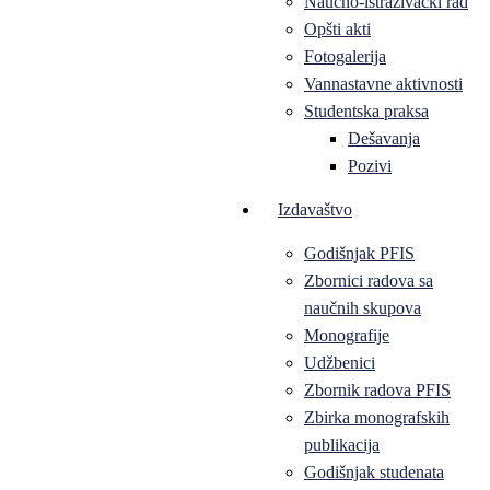
Naučno-istraživački rad
Opšti akti
Fotogalerija
Vannastavne aktivnosti
Studentska praksa
Dešavanja
Pozivi
Izdavaštvo
Godišnjak PFIS
Zbornici radova sa
naučnih skupova
Monografije
Udžbenici
Zbornik radova PFIS
Zbirka monografskih
publikacija
Godišnjak studenata