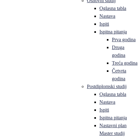
Osnovni studij
Oglasna tabla
Nastava
Ispiti
Ispitna pitanja
Prva godina
Druga
godina
Treća godina
Četvrta
godina
Postdiplomski studij
Oglasna tabla
Nastava
Ispiti
Ispitna pitanja
Nastavni plan
Master studij