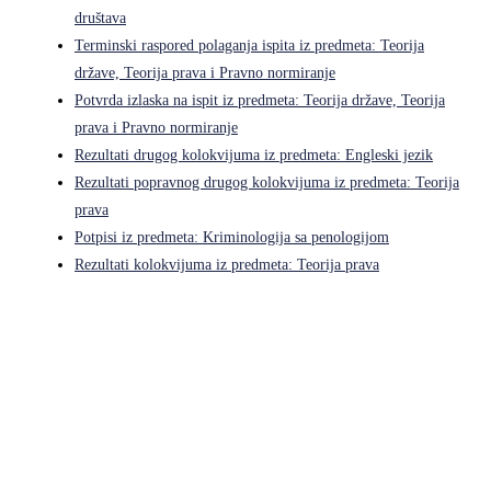
društava
Terminski raspored polaganja ispita iz predmeta: Teorija
države, Teorija prava i Pravno normiranje
Potvrda izlaska na ispit iz predmeta: Teorija države, Teorija
prava i Pravno normiranje
Rezultati drugog kolokvijuma iz predmeta: Engleski jezik
Rezultati popravnog drugog kolokvijuma iz predmeta: Teorija
prava
Potpisi iz predmeta: Kriminologija sa penologijom
Rezultati kolokvijuma iz predmeta: Teorija prava
Pravni fakultet Univerziteta u Istočnom Sarajevu