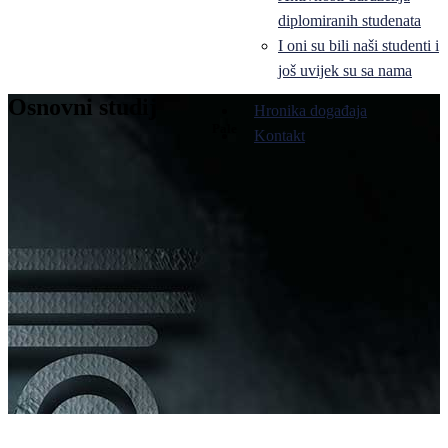
diplomiranih studenata
I oni su bili naši studenti i
još uvijek su sa nama
Osnovni studij
Hronika događaja
Pale
Kontakt