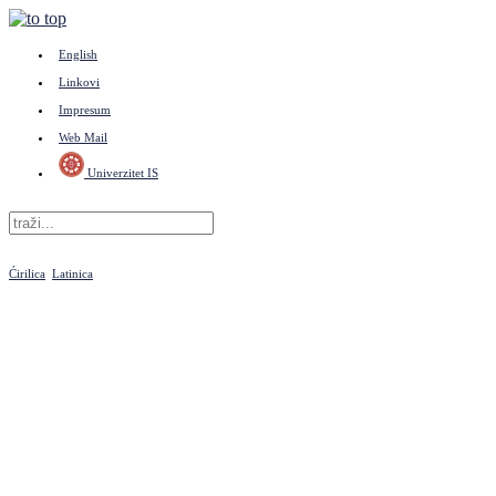
English
Linkovi
Impresum
Web Mail
Univerzitet IS
Ćirilica
Latinica