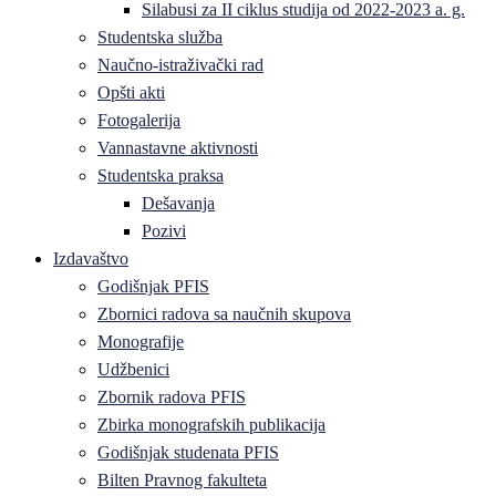
Silabusi za II ciklus studija od 2022-2023 a. g.
Studentska služba
Naučno-istraživački rad
Opšti akti
Fotogalerija
Vannastavne aktivnosti
Studentska praksa
Dešavanja
Pozivi
Izdavaštvo
Godišnjak PFIS
Zbornici radova sa naučnih skupova
Monografije
Udžbenici
Zbornik radova PFIS
Zbirka monografskih publikacija
Godišnjak studenata PFIS
Bilten Pravnog fakulteta