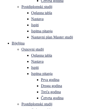
Četvrta godina
Postdiplomski studij
Oglasna tabla
Nastava
Ispiti
Ispitna pitanja
Nastavni plan Master studij
Bijeljina
Osnovni studij
Oglasna tabla
Nastava
Ispiti
Ispitna pitanja
Prva godina
Druga godina
Treća godina
Četvrta godina
Postdiplomski studij