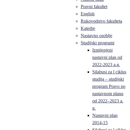
Pravni fakultet
English
Rukovodstvo fakulteta
Katedre
Nastavno osoblje
Studijski programi
Izmijenjeni
nastavni plan od
2022-2023 a.g.
Silabusi za l ciklus
studija – studijski
program Pravo po
nastavnom planu
od 2022–2023 a.
g.
Nastavni plan
2014-15
Silabusi za l ciklus