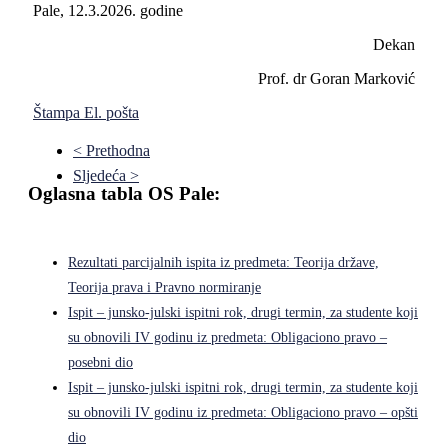
Pale, 12.3.2026. godine
Dekan
Prof. dr Goran Marković
Štampa
El. pošta
< Prethodna
Sljedeća >
Oglasna tabla OS Pale:
Rezultati parcijalnih ispita iz predmeta: Teorija države,
Teorija prava i Pravno normiranje
Ispit – junsko-julski ispitni rok, drugi termin, za studente koji
su obnovili IV godinu iz predmeta: Obligaciono pravo –
posebni dio
Ispit – junsko-julski ispitni rok, drugi termin, za studente koji
su obnovili IV godinu iz predmeta: Obligaciono pravo – opšti
dio