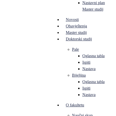
Nastavni plan
Master studij
Novosti
Obavještenja
Master studij
Doktorski studij
Pale
Oglasna tabla
Ispiti
Nastava
Bijeljina
Oglasna tabla
Ispiti
Nastava
O fakultetu
Naučni skup