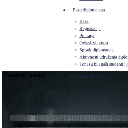
Baza diplomanata
Baza
Registracija
Pretraga
Oglasi za posao
Spisak diplomanata
Aktivnosti udruženja diplo
I oni su bili naši studenti 
Osnovni studij
Hronika događaja
Kontakt