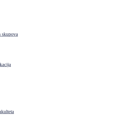
h skupova
kacija
akulteta