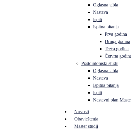
Oglasna tabla
Nastava
Ispiti
Ispitna pitanja
Prva godina
Druga godina
Treća godina
Četvrta godin
Postdiplomski studij
Oglasna tabla
Nastava
Ispitna pitanja
Ispiti
Nastavni plan Master
Novosti
Obavještenja
Master studij