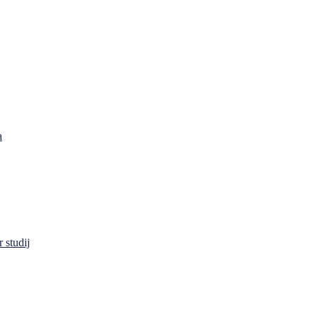
a
 studij