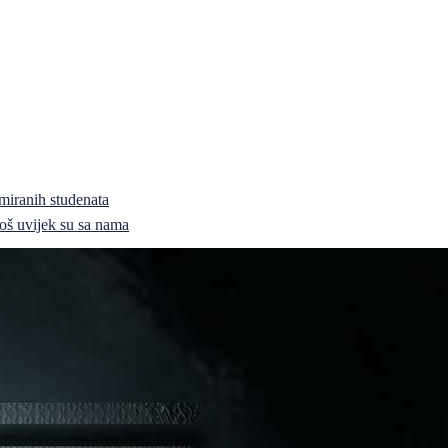
miranih studenata
i još uvijek su sa nama
Pale