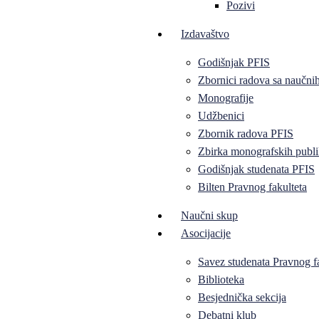
Pozivi
Izdavaštvo
Godišnjak PFIS
Zbornici radova sa naučni
Monografije
Udžbenici
Zbornik radova PFIS
Zbirka monografskih publi
Godišnjak studenata PFIS
Bilten Pravnog fakulteta
Naučni skup
Asocijacije
Savez studenata Pravnog f
Biblioteka
Besjednička sekcija
Debatni klub