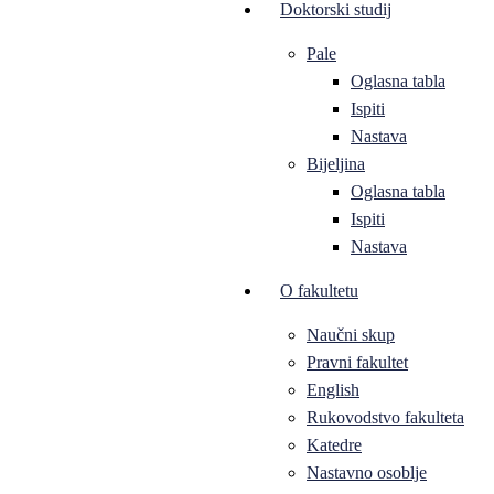
Doktorski studij
Pale
Oglasna tabla
Ispiti
Nastava
Bijeljina
Oglasna tabla
Ispiti
Nastava
O fakultetu
Naučni skup
Pravni fakultet
English
Rukovodstvo fakulteta
Katedre
Nastavno osoblje