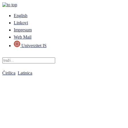
English
Linkovi
Impresum
Web Mail
Univerzitet IS
Ćirilica
Latinica