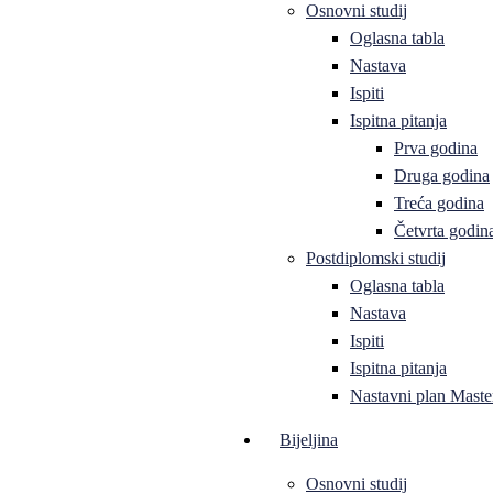
Osnovni studij
Oglasna tabla
Nastava
Ispiti
Ispitna pitanja
Prva godina
Druga godina
Treća godina
Četvrta godin
Postdiplomski studij
Oglasna tabla
Nastava
Ispiti
Ispitna pitanja
Nastavni plan Master
Bijeljina
Osnovni studij