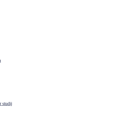
a
 studij