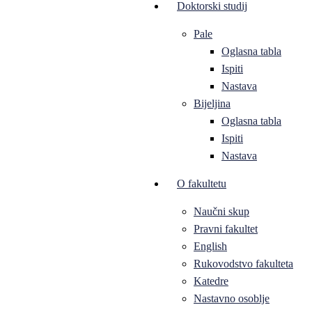
Doktorski studij
Pale
Oglasna tabla
Ispiti
Nastava
Bijeljina
Oglasna tabla
Ispiti
Nastava
O fakultetu
Naučni skup
Pravni fakultet
English
Rukovodstvo fakulteta
Katedre
Nastavno osoblje