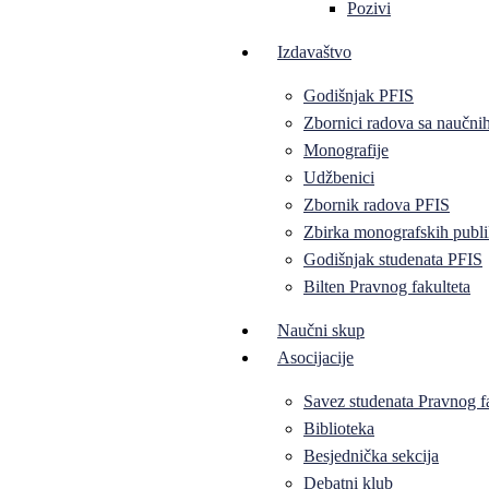
Pozivi
Izdavaštvo
Godišnjak PFIS
Zbornici radova sa naučni
Monografije
Udžbenici
Zbornik radova PFIS
Zbirka monografskih publi
Godišnjak studenata PFIS
Bilten Pravnog fakulteta
Naučni skup
Asocijacije
Savez studenata Pravnog f
Biblioteka
Besjednička sekcija
Debatni klub