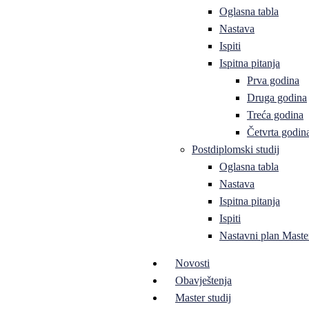
Oglasna tabla
Nastava
Ispiti
Ispitna pitanja
Prva godina
Druga godina
Treća godina
Četvrta godin
Postdiplomski studij
Oglasna tabla
Nastava
Ispitna pitanja
Ispiti
Nastavni plan Master
Novosti
Obavještenja
Master studij