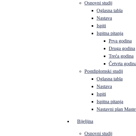
Osnovni studij
Oglasna tabla
Nastava
Ispiti
Ispitna pitanja
Prva godina
Druga godina
Treća godina
Četvrta godin
Postdiplomski studij
Oglasna tabla
Nastava
Ispiti
Ispitna pitanja
Nastavni plan Master
Bijeljina
Osnovni studij