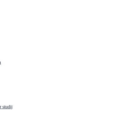
a
 studij