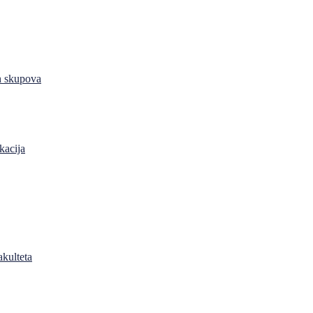
h skupova
kacija
akulteta