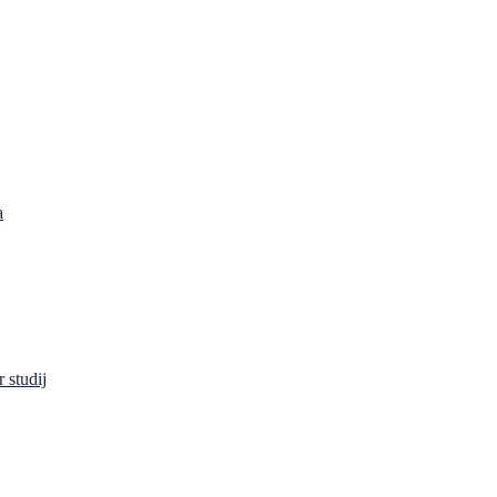
a
 studij