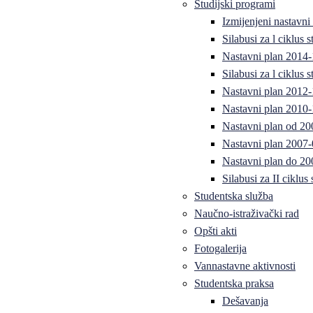
Studijski programi
Izmijenjeni nastavni
Silabusi za l ciklus
Nastavni plan 2014
Silabusi za l ciklus
Nastavni plan 2012
Nastavni plan 2010-
Nastavni plan od 20
Nastavni plan 2007-
Nastavni plan do 20
Silabusi za II ciklus
Studentska služba
Naučno-istraživački rad
Opšti akti
Fotogalerija
Vannastavne aktivnosti
Studentska praksa
Dešavanja