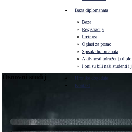
Baza diplomanata
Baza
Registracija
Pretraga
Oglasi za posao
Spisak diplomanata
Aktivnosti udruženja diplo
I oni su bili naši studenti 
Osnovni studij
Hronika događaja
Kontakt