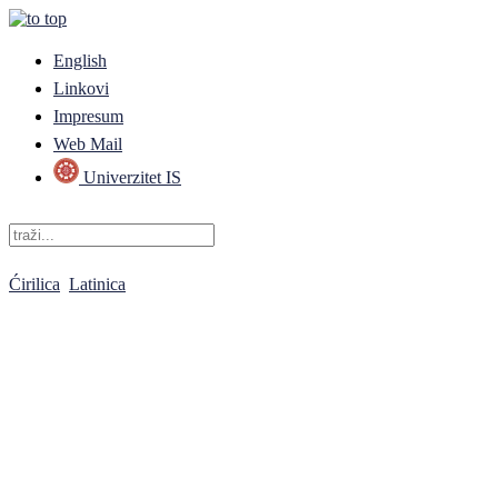
English
Linkovi
Impresum
Web Mail
Univerzitet IS
Ćirilica
Latinica