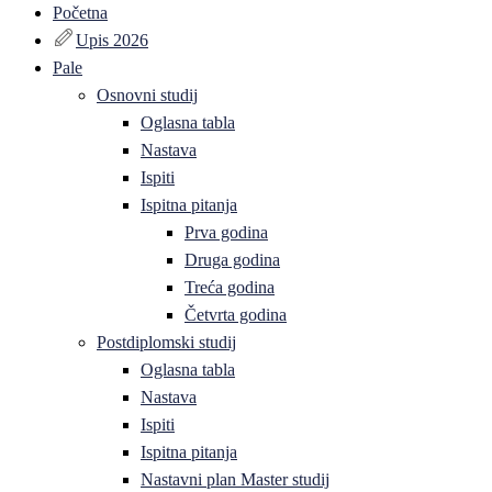
Početna
Upis 2026
Pale
Osnovni studij
Oglasna tabla
Nastava
Ispiti
Ispitna pitanja
Prva godina
Druga godina
Treća godina
Četvrta godina
Postdiplomski studij
Oglasna tabla
Nastava
Ispiti
Ispitna pitanja
Nastavni plan Master studij