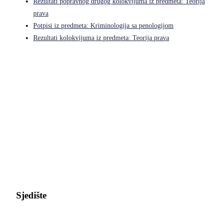
Rezultati popravnog drugog kolokvijuma iz predmeta: Teorija
prava
Potpisi iz predmeta: Kriminologija sa penologijom
Rezultati kolokvijuma iz predmeta: Teorija prava
Pravni fakultet Univerziteta u Istočnom Sarajevu
Sjedište