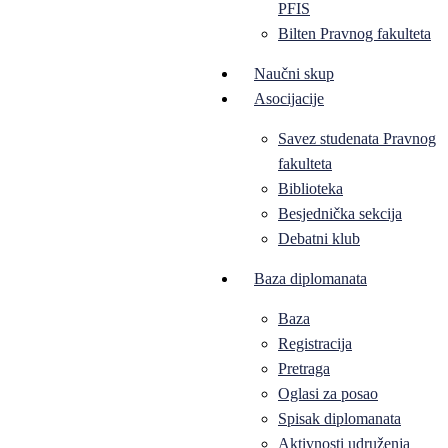
PFIS
Bilten Pravnog fakulteta
Naučni skup
Asocijacije
Savez studenata Pravnog
fakulteta
Biblioteka
Besjednička sekcija
Debatni klub
Baza diplomanata
Baza
Registracija
Pretraga
Oglasi za posao
Spisak diplomanata
Aktivnosti udruženja