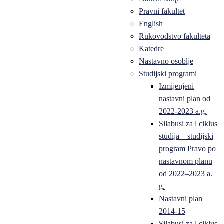
Pravni fakultet
English
Rukovodstvo fakulteta
Katedre
Nastavno osoblje
Studijski programi
Izmijenjeni
nastavni plan od
2022-2023 a.g.
Silabusi za l ciklus
studija – studijski
program Pravo po
nastavnom planu
od 2022–2023 a.
g.
Nastavni plan
2014-15
Silabusi za l ciklus