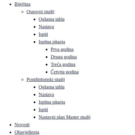
Bijeljina
Osnovni studij
Oglasna tabla
Nastava
Ispiti
Ispitna pitanja
Prva godina
Druga godina
Treća godina
Četvrta godina
Postdiplomski studij
Oglasna tabla
Nastava
Ispitna pitanja
Ispiti
Nastavni plan Master studij
Novosti
Obavještenja