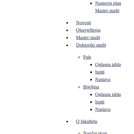
Nastavni plan
Master studij
Novosti
Obavještenja
Master studij
Doktorski studij
Pale
Oglasna tabla
Ispiti
Nastava
Bijeljina
Oglasna tabla
Ispiti
Nastava
O fakultetu
Naučni skup