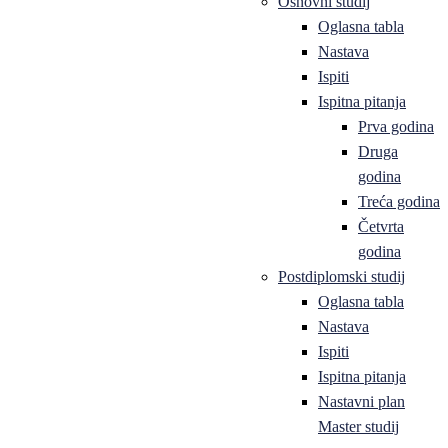
Osnovni studij
Oglasna tabla
Nastava
Ispiti
Ispitna pitanja
Prva godina
Druga
godina
Treća godina
Četvrta
godina
Postdiplomski studij
Oglasna tabla
Nastava
Ispiti
Ispitna pitanja
Nastavni plan
Master studij