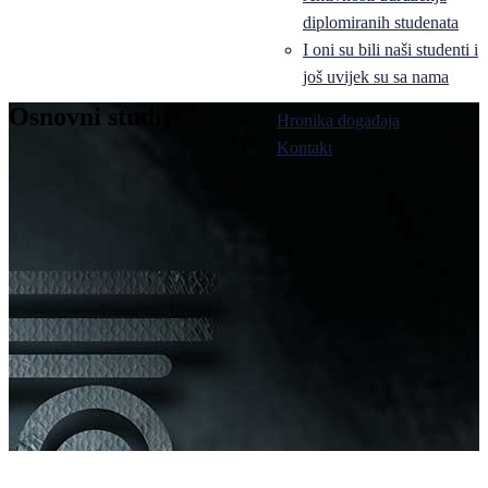
diplomiranih studenata
I oni su bili naši studenti i
još uvijek su sa nama
Osnovni studij
Hronika događaja
Pale
Kontakt