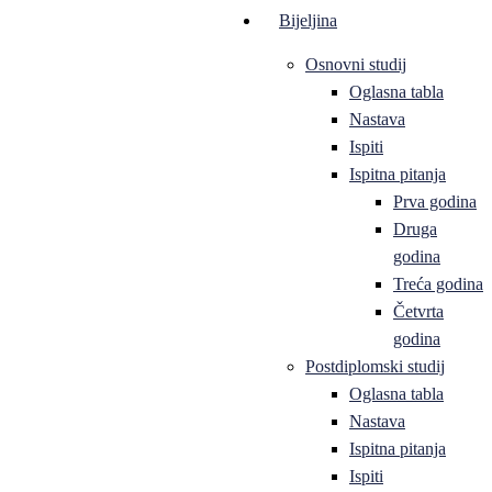
Bijeljina
Osnovni studij
Oglasna tabla
Nastava
Ispiti
Ispitna pitanja
Prva godina
Druga
godina
Treća godina
Četvrta
godina
Postdiplomski studij
Oglasna tabla
Nastava
Ispitna pitanja
Ispiti