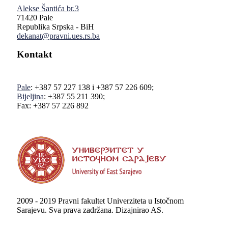
Alekse Šantića br.3
71420 Pale
Republika Srpska - BiH
dekanat@pravni.ues.rs.ba
Kontakt
Pale
: +387 57 227 138 i +387 57 226 609;
Bijeljina
: +387 55 211 390;
Fax: +387 57 226 892
2009 - 2019 Pravni fakultet Univerziteta u Istočnom
Sarajevu. Sva prava zadržana. Dizajnirao AS.