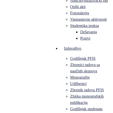
Naučno-istraživački rad
Opšti akti
Fotogalerija
Vannastavne aktivnosti
Studentska praksa
Dešavanja
Pozivi
Izdavaštvo
Godišnjak PFIS
Zbornici radova sa
naučnih skupova
Monografije
Udžbenici
Zbornik radova PFIS
Zbirka monografskih
publikacija
Godišnjak studenata