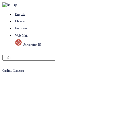
English
Linkovi
Impresum
Web Mail
Univerzitet IS
Ćirilica
Latinica