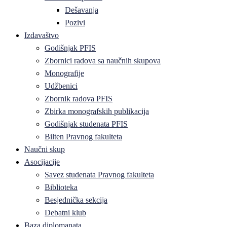
Dešavanja
Pozivi
Izdavaštvo
Godišnjak PFIS
Zbornici radova sa naučnih skupova
Monografije
Udžbenici
Zbornik radova PFIS
Zbirka monografskih publikacija
Godišnjak studenata PFIS
Bilten Pravnog fakulteta
Naučni skup
Asocijacije
Savez studenata Pravnog fakulteta
Biblioteka
Besjednička sekcija
Debatni klub
Baza diplomanata