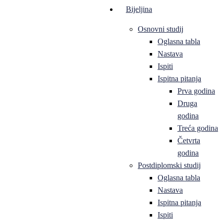
Bijeljina
Osnovni studij
Oglasna tabla
Nastava
Ispiti
Ispitna pitanja
Prva godina
Druga
godina
Treća godina
Četvrta
godina
Postdiplomski studij
Oglasna tabla
Nastava
Ispitna pitanja
Ispiti