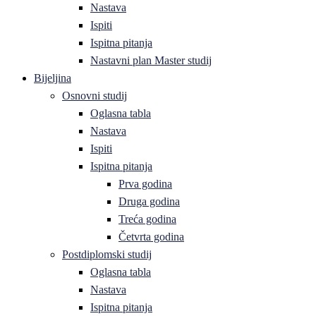
Nastava
Ispiti
Ispitna pitanja
Nastavni plan Master studij
Bijeljina
Osnovni studij
Oglasna tabla
Nastava
Ispiti
Ispitna pitanja
Prva godina
Druga godina
Treća godina
Četvrta godina
Postdiplomski studij
Oglasna tabla
Nastava
Ispitna pitanja