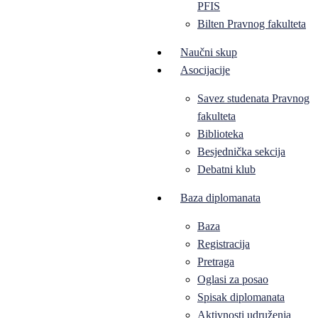
PFIS
Bilten Pravnog fakulteta
Naučni skup
Asocijacije
Savez studenata Pravnog
fakulteta
Biblioteka
Besjednička sekcija
Debatni klub
Baza diplomanata
Baza
Registracija
Pretraga
Oglasi za posao
Spisak diplomanata
Aktivnosti udruženja