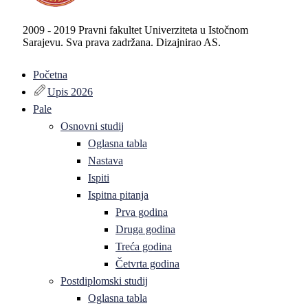
2009 - 2019 Pravni fakultet Univerziteta u Istočnom
Sarajevu. Sva prava zadržana. Dizajnirao AS.
Početna
Upis 2026
Pale
Osnovni studij
Oglasna tabla
Nastava
Ispiti
Ispitna pitanja
Prva godina
Druga godina
Treća godina
Četvrta godina
Postdiplomski studij
Oglasna tabla