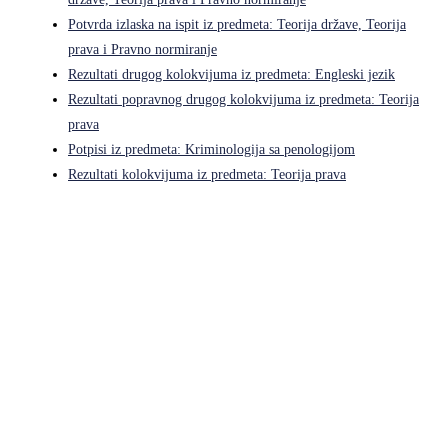
Potvrda izlaska na ispit iz predmeta: Teorija države, Teorija
prava i Pravno normiranje
Rezultati drugog kolokvijuma iz predmeta: Engleski jezik
Rezultati popravnog drugog kolokvijuma iz predmeta: Teorija
prava
Potpisi iz predmeta: Kriminologija sa penologijom
Rezultati kolokvijuma iz predmeta: Teorija prava
Pravni fakultet Univerziteta u Istočnom Sarajevu