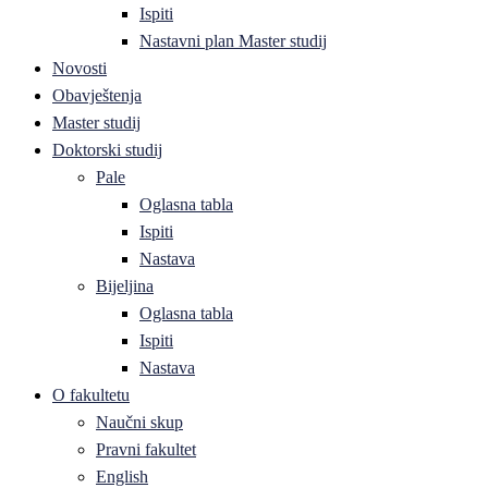
Ispiti
Nastavni plan Master studij
Novosti
Obavještenja
Master studij
Doktorski studij
Pale
Oglasna tabla
Ispiti
Nastava
Bijeljina
Oglasna tabla
Ispiti
Nastava
O fakultetu
Naučni skup
Pravni fakultet
English