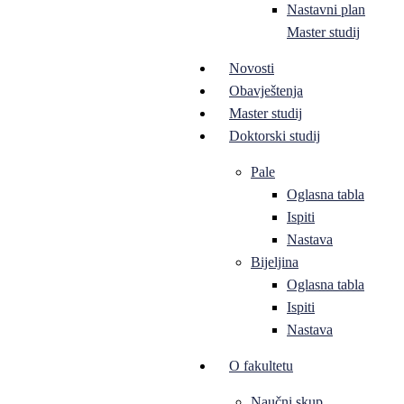
Nastavni plan
Master studij
Novosti
Obavještenja
Master studij
Doktorski studij
Pale
Oglasna tabla
Ispiti
Nastava
Bijeljina
Oglasna tabla
Ispiti
Nastava
O fakultetu
Naučni skup