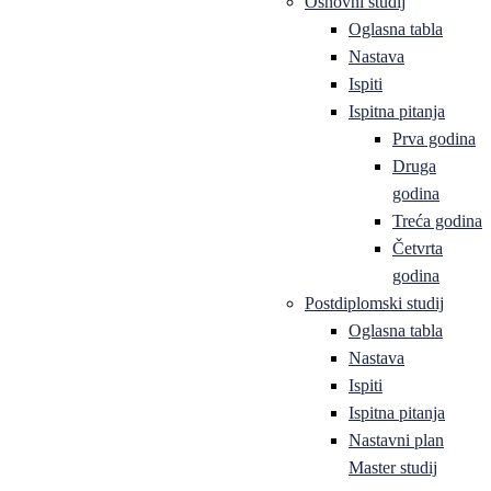
Osnovni studij
Oglasna tabla
Nastava
Ispiti
Ispitna pitanja
Prva godina
Druga
godina
Treća godina
Četvrta
godina
Postdiplomski studij
Oglasna tabla
Nastava
Ispiti
Ispitna pitanja
Nastavni plan
Master studij