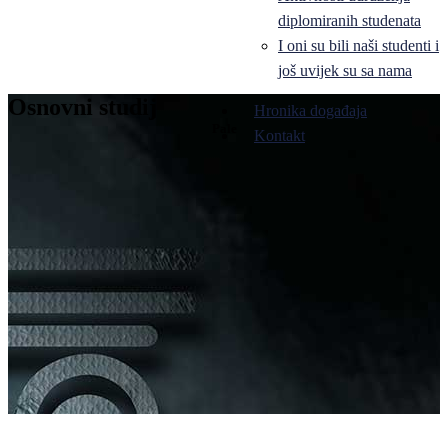
diplomiranih studenata
I oni su bili naši studenti i
još uvijek su sa nama
Osnovni studij
Hronika događaja
Pale
Kontakt