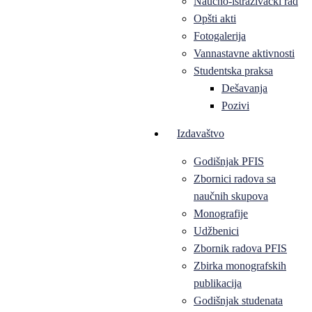
Naučno-istraživački rad
Opšti akti
Fotogalerija
Vannastavne aktivnosti
Studentska praksa
Dešavanja
Pozivi
Izdavaštvo
Godišnjak PFIS
Zbornici radova sa
naučnih skupova
Monografije
Udžbenici
Zbornik radova PFIS
Zbirka monografskih
publikacija
Godišnjak studenata