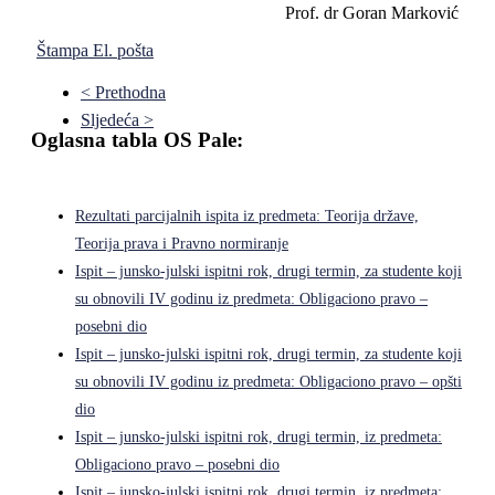
Prof. dr Goran Marković
Štampa
El. pošta
< Prethodna
Sljedeća >
Oglasna tabla OS Pale:
Rezultati parcijalnih ispita iz predmeta: Teorija države,
Teorija prava i Pravno normiranje
Ispit – junsko-julski ispitni rok, drugi termin, za studente koji
su obnovili IV godinu iz predmeta: Obligaciono pravo –
posebni dio
Ispit – junsko-julski ispitni rok, drugi termin, za studente koji
su obnovili IV godinu iz predmeta: Obligaciono pravo – opšti
dio
Ispit – junsko-julski ispitni rok, drugi termin, iz predmeta:
Obligaciono pravo – posebni dio
Ispit – junsko-julski ispitni rok, drugi termin, iz predmeta: