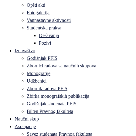
Opšti akti
Fotogalerija
Vannastavne aktivnosti
Studentska praksa
Dešavanja
Pozivi
Izdavaštvo
Godišnjak PFIS
Zbornici radova sa naučnih skupova
Monografije
Udžbenici
Zbornik radova PFIS
Zbirka monografskih publikacija
Godišnjak studenata PFIS
Bilten Pravnog fakulteta
Naučni skup
Asocijacije
Savez studenata Pravnog fakulteta