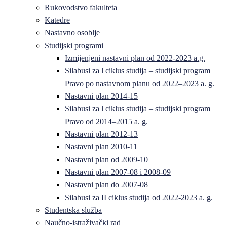
Rukovodstvo fakulteta
Katedre
Nastavno osoblje
Studijski programi
Izmijenjeni nastavni plan od 2022-2023 a.g.
Silabusi za l ciklus studija – studijski program
Pravo po nastavnom planu od 2022–2023 a. g.
Nastavni plan 2014-15
Silabusi za l ciklus studija – studijski program
Pravo od 2014–2015 a. g.
Nastavni plan 2012-13
Nastavni plan 2010-11
Nastavni plan od 2009-10
Nastavni plan 2007-08 i 2008-09
Nastavni plan do 2007-08
Silabusi za II ciklus studija od 2022-2023 a. g.
Studentska služba
Naučno-istraživački rad