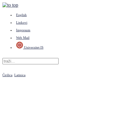
English
Linkovi
Impresum
Web Mail
Univerzitet IS
Ćirilica
Latinica