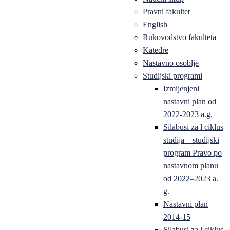
Pravni fakultet
English
Rukovodstvo fakulteta
Katedre
Nastavno osoblje
Studijski programi
Izmijenjeni
nastavni plan od
2022-2023 a.g.
Silabusi za l ciklus
studija – studijski
program Pravo po
nastavnom planu
od 2022–2023 a.
g.
Nastavni plan
2014-15
Silabusi za l ciklus