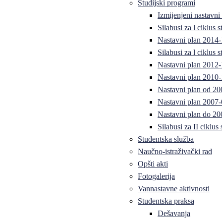
Studijski programi
Izmijenjeni nastavni
Silabusi za l ciklus
Nastavni plan 2014
Silabusi za l ciklus
Nastavni plan 2012
Nastavni plan 2010-
Nastavni plan od 20
Nastavni plan 2007-
Nastavni plan do 20
Silabusi za II ciklus
Studentska služba
Naučno-istraživački rad
Opšti akti
Fotogalerija
Vannastavne aktivnosti
Studentska praksa
Dešavanja