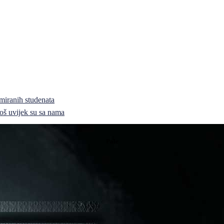
miranih studenata
i još uvijek su sa nama
Pale