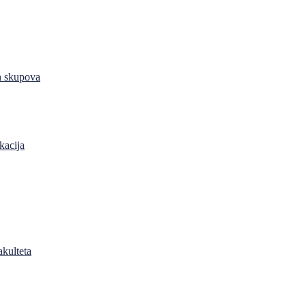
h skupova
kacija
akulteta