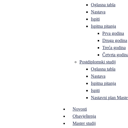
Oglasna tabla
Nastava
Ispiti
Ispitna pitanja
Prva godina
Druga godina
Treća godina
Četvrta godin
Postdiplomski studij
Oglasna tabla
Nastava
Ispitna pitanja
Ispiti
Nastavni plan Master
Novosti
Obavještenja
Master studij