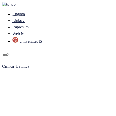
English
Linkovi
Impresum
Web Mail
Univerzitet IS
Ćirilica
Latinica