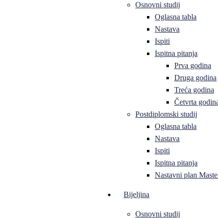
Osnovni studij
Oglasna tabla
Nastava
Ispiti
Ispitna pitanja
Prva godina
Druga godina
Treća godina
Četvrta godin
Postdiplomski studij
Oglasna tabla
Nastava
Ispiti
Ispitna pitanja
Nastavni plan Master
Bijeljina
Osnovni studij