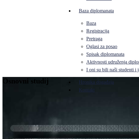
Baza diplomanata
Baza
Registracija
Pretraga
Oglasi za posao
Spisak diplomanata
Aktivnosti udruženja diplo
I oni su bili naši studenti 
Osnovni studij
Hronika događaja
Kontakt