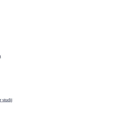
a
 studij