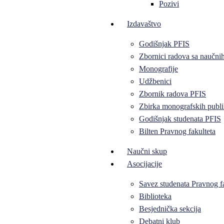
Pozivi
Izdavaštvo
Godišnjak PFIS
Zbornici radova sa naučni
Monografije
Udžbenici
Zbornik radova PFIS
Zbirka monografskih publi
Godišnjak studenata PFIS
Bilten Pravnog fakulteta
Naučni skup
Asocijacije
Savez studenata Pravnog f
Biblioteka
Besjednička sekcija
Debatni klub