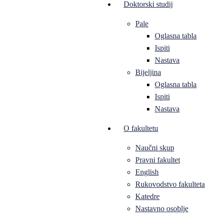
Doktorski studij
Pale
Oglasna tabla
Ispiti
Nastava
Bijeljina
Oglasna tabla
Ispiti
Nastava
O fakultetu
Naučni skup
Pravni fakultet
English
Rukovodstvo fakulteta
Katedre
Nastavno osoblje