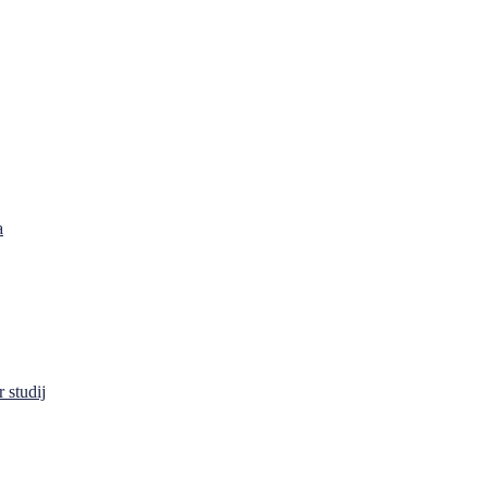
a
 studij